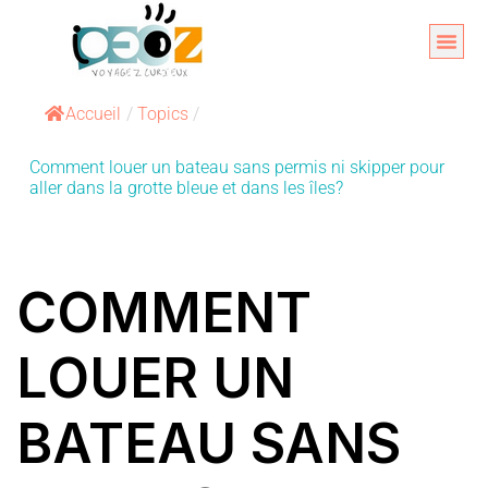
Aller
au
Organise
A propos 
contenu
Accueil
/
Topics
/
Comment louer un bateau sans permis ni skipper pour
aller dans la grotte bleue et dans les îles?
COMMENT
LOUER UN
BATEAU SANS