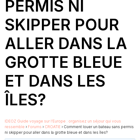
PERMIS NI
SKIPPER POUR
ALLER DANS LA
GROTTE BLEUE
ET DANS LES
ÎLES?
IDEOZ Guide voyage sur l’Europe : organisez un séjour qui vous
ressemble
›
Forums
›
CROATIE
›
Comment louer un bateau sans permis
ni skipper pour aller dans la grotte bleue et dans les îles?