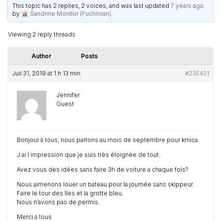
This topic has 2 replies, 2 voices, and was last updated
7 years ago
by
Sandrine Monllor (Fuchinran)
.
Viewing 2 reply threads
Author
Posts
Juil 31, 2019 at 1 h 13 min
#235431
Jennifer
Guest
Bonjour à tous, nous partons au mois de septembre pour krnica.
J ai l impression que je suis très éloignée de tout.
Avez vous des idées sans faire 3h de voiture a chaque fois?
Nous aimerions louer un bateau pour la journée sans skippeur.
Faire le tour des îles et la grotte bleu.
Nous n’avons pas de permis.
Merci a tous