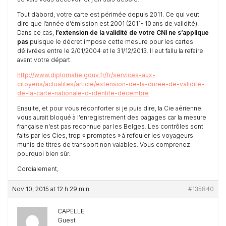
Tout d’abord, votre carte est périmée depuis 2011. Ce qui veut
dire que l’année d’émission est 2001 (2011- 10 ans de validité).
Dans ce cas,
l’extension de la validité de votre CNI ne s’applique
pas
puisque le décret impose cette mesure pour les cartes
délivrées entre le 2/01/2004 et le 31/12/2013. Il eut fallu la refaire
avant votre départ.
http://www.diplomatie.gouv.fr/fr/services-aux-
citoyens/actualites/article/extension-de-la-duree-de-validite-
de-la-carte-nationale-d-identite-decembre
Ensuite, et pour vous réconforter si je puis dire, la Cie aérienne
vous aurait bloqué à l’enregistrement des bagages car la mesure
française n’est pas reconnue par les Belges. Les contrôles sont
faits par les Cies, trop « promptes » à refouler les voyageurs
munis de titres de transport non valables. Vous comprenez
pourquoi bien sûr.
Cordialement,
Nov 10, 2015 at 12 h 29 min
#135840
CAPELLE
Guest