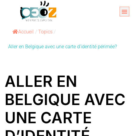
Aller
au
Organise
A propos 
contenu
Accueil
/
Topics
/
Aller en Belgique avec une carte d’identité périmée?
ALLER EN
BELGIQUE AVEC
UNE CARTE