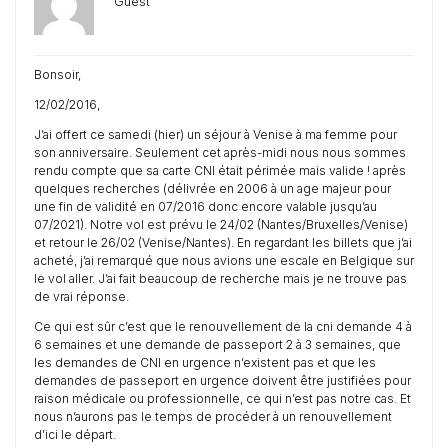
Guest
Bonsoir,
12/02/2016,
J’ai offert ce samedi (hier) un séjour à Venise à ma femme pour
son anniversaire. Seulement cet après-midi nous nous sommes
rendu compte que sa carte CNI était périmée mais valide ! après
quelques recherches (délivrée en 2006 à un age majeur pour
une fin de validité en 07/2016 donc encore valable jusqu’au
07/2021). Notre vol est prévu le 24/02 (Nantes/Bruxelles/Venise)
et retour le 26/02 (Venise/Nantes). En regardant les billets que j’ai
acheté, j’ai remarqué que nous avions une escale en Belgique sur
le vol aller. J’ai fait beaucoup de recherche mais je ne trouve pas
de vrai réponse.
Ce qui est sûr c’est que le renouvellement de la cni demande 4 à
6 semaines et une demande de passeport 2 à 3 semaines, que
les demandes de CNI en urgence n’existent pas et que les
demandes de passeport en urgence doivent être justifiées pour
raison médicale ou professionnelle, ce qui n’est pas notre cas. Et
nous n’aurons pas le temps de procéder à un renouvellement
d’ici le départ.