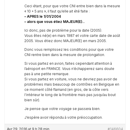
Ceci étant, pour que votre CNI entre bien dans la mesure
« 10 + 5 ans », il faut qu’elle ait été faite :
– APRES le 1/01/2004
– alors que vous étiez MAJEUR(E)..
Ici donc, pas de problème pour la date (2005).
Vous êtes né(e) en mars 1987 et votre carte date de août
2005. Vous étiez donc MAJEUR(E) en mars 2005.
Donc vous remplissez les conditions pour que votre
CNI rentre bien dans la mesure de prolongation.
Si vous partez en avion, faites cependant attention à
l’aéroport en FRANCE. Vous n’échapperez sans doute
pas à une petite remarque.
Si vous partez en voiture, vous ne devriez pas avoir de
problèmes mais beaucoup de contrôles en Belgique en
ce moment côté flamand (en gros, de la côte vers
l’intérieur le long de la frontière mais pas jusqu’au bout
bien sûr).
Je pense que votre voyage se passera bien.
J’espère avoir répondu à votre préoccupation.
Avr 29, 2016 at 9 h 28 min
#146604