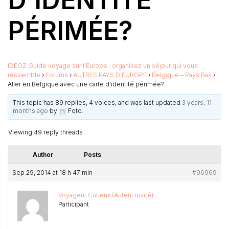
D’IDENTITÉ
PÉRIMÉE?
IDEOZ Guide voyage sur l’Europe : organisez un séjour qui vous
ressemble
›
Forums
›
AUTRES PAYS D’EUROPE
›
Belgique – Pays Bas
›
Aller en Belgique avec une carte d’identité périmée?
This topic has 89 replies, 4 voices, and was last updated
3 years, 11
months ago
by
Foto
.
Viewing 49 reply threads
Author
Posts
Sep 29, 2014 at 18 h 47 min
#96969
Voyageur Curieux (Auteur invité)
Participant