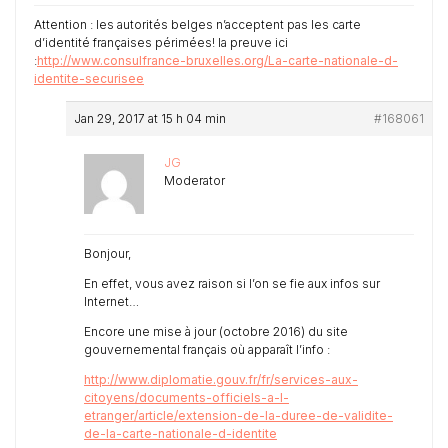
Attention : les autorités belges n’acceptent pas les carte
d’identité françaises périmées! la preuve ici
:
http://www.consulfrance-bruxelles.org/La-carte-nationale-d-
identite-securisee
Jan 29, 2017 at 15 h 04 min
#168061
JG
Moderator
Bonjour,
En effet, vous avez raison si l’on se fie aux infos sur
Internet…
Encore une mise à jour (octobre 2016) du site
gouvernemental français où apparaît l’info :
http://www.diplomatie.gouv.fr/fr/services-aux-
citoyens/documents-officiels-a-l-
etranger/article/extension-de-la-duree-de-validite-
de-la-carte-nationale-d-identite