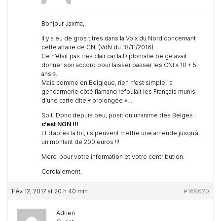
Bonjour Jaxma,
Il y a eu de gros titres dans la Voix du Nord concernant
cette affaire de CNI (VdN du 18/11/2016)
Ce n’était pas très clair car la Diplomatie belge avait
donner son accord pour laisser passer les CNI « 10 + 5
ans ».
Mais comme en Belgique, rien n’est simple, la
gendarmerie côté flamand refoulait les Français munis
d’une carte dite « prolongée »…
Soit. Donc depuis peu, position unanime des Belges :
c’est NON !!!
Et d’après la loi, ils peuvent mettre une amende jusqu’à
un montant de 200 euros !!!
Merci pour votre information et votre contribution.
Cordialement,
Fév 12, 2017 at 20 h 40 min
#169620
Adrien