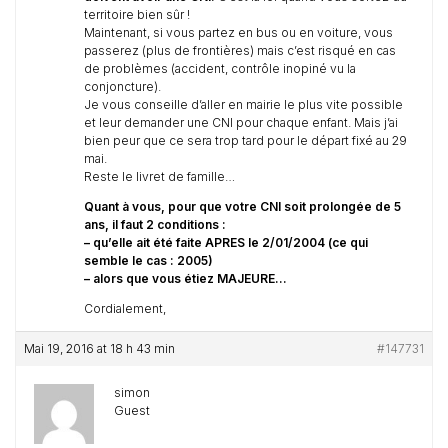
territoire bien sûr !
Maintenant, si vous partez en bus ou en voiture, vous
passerez (plus de frontières) mais c’est risqué en cas
de problèmes (accident, contrôle inopiné vu la
conjoncture).
Je vous conseille d’aller en mairie le plus vite possible
et leur demander une CNI pour chaque enfant. Mais j’ai
bien peur que ce sera trop tard pour le départ fixé au 29
mai.
Reste le livret de famille…
Quant à vous, pour que votre CNI soit prolongée de 5
ans, il faut 2 conditions :
– qu’elle ait été faite APRES le 2/01/2004 (ce qui
semble le cas : 2005)
– alors que vous étiez MAJEURE…
Cordialement,
Mai 19, 2016 at 18 h 43 min
#147731
simon
Guest