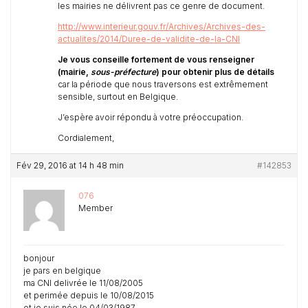
les mairies ne délivrent pas ce genre de document.
http://www.interieur.gouv.fr/Archives/Archives-des-
actualites/2014/Duree-de-validite-de-la-CNI
Je vous conseille fortement de vous renseigner
(mairie,
sous-préfecture
) pour obtenir plus de détails
car la période que nous traversons est extrêmement
sensible, surtout en Belgique.
J’espère avoir répondu à votre préoccupation.
Cordialement,
Fév 29, 2016 at 14 h 48 min
#142853
076
Member
bonjour
je pars en belgique
ma CNI delivrée le 11/08/2005
et perimée depuis le 10/08/2015
et je suis née le 04/03/1987