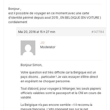
Bonjour ,
est il possible de voyager en ce moment avec une carte
d’identité périmé depuis aout 2015 , EN BELGIQUE (EN VOITURE )
cordialement
Mai 20, 2016 at 15 h 27 min
#147784
JG
Moderator
Bonjour Simon,
Votre question est très difficile car la Belgique est un
pays disons… particulier ! Je vais essayer d’être direct
en espérant ne choquer personne.
Tout d’abord, pour voyager à l’étranger, les seuls papiers
officiels valables sont le passeport et la CNI en cours de
validité.
La Belgique n’a pas encore semble – t il reconnu la
mesure française. L’info n’apparait pas sur le net.