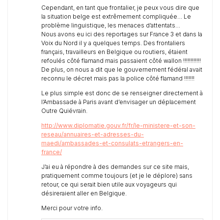
Cependant, en tant que frontalier, je peux vous dire que
la situation belge est extrêmement compliquée… Le
problème linguistique, les menaces d’attentats…
Nous avons eu ici des reportages sur France 3 et dans la
Voix du Nord il y a quelques temps. Des frontaliers
français, travailleurs en Belgique ou routiers, étaient
refoulés côté flamand mais passaient côté wallon !!!!!!!!!!!!
De plus, on nous a dit que le gouvernement fédéral avait
reconnu le décret mais pas la police côté flamand !!!!!!!
Le plus simple est donc de se renseigner directement à
l’Ambassade à Paris avant d’envisager un déplacement
Outre Quiévrain.
http://www.diplomatie.gouv.fr/fr/le-ministere-et-son-
reseau/annuaires-et-adresses-du-
maedi/ambassades-et-consulats-etrangers-en-
france/
J’ai eu à répondre à des demandes sur ce site mais,
pratiquement comme toujours (et je le déplore) sans
retour, ce qui serait bien utile aux voyageurs qui
désireraient aller en Belgique.
Merci pour votre info.