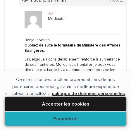
Fév 13, 2017 at 15 h 48 min
#169727
JG
Moderator
Bonjour Adrien,
Oubliez de suite le formulaire du Ministère des Affaires
Etrangères.
La Belgique a considérablement renforcé la surveillance
de ses frontières. Moi qui suis frontalier, je peux vous
dire que ça a bardé il y a quelques semaines avec les
refoulements de Français. Presse écrite, FR3 Hauts de
Ce site utilise des cookies propres et tiers de nos
France…
partenaires pour vous garantir la meilleure expérience
La position de la Belgique a évolué :
c’est NON !
Elle ne
utilisateur : consultez la
politique de données personnelles
.
reconnaît pas le fameux décret de 2013… Tout cela bien
entendu est en relation avec les menaces d’attentats
Accepter les cookies
dans ce pays.
Je vous invite à consulter sur cette page les 2 post
Modifier vos préférences
Paramétrer
d’Oscitere en date du 29 et 30 janvier 2017. Tout
récent… Les informations que vous y trouverez sont
très pertinentes.
A moins que vous ne l’ayez déjà fait