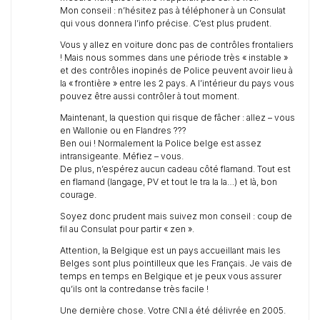
Mon conseil : n’hésitez pas à téléphoner à un Consulat
qui vous donnera l’info précise. C’est plus prudent.
Vous y allez en voiture donc pas de contrôles frontaliers
! Mais nous sommes dans une période très « instable »
et des contrôles inopinés de Police peuvent avoir lieu à
la « frontière » entre les 2 pays. A l’intérieur du pays vous
pouvez être aussi contrôler à tout moment.
Maintenant, la question qui risque de fâcher : allez – vous
en Wallonie ou en Flandres ???
Ben oui ! Normalement la Police belge est assez
intransigeante. Méfiez – vous.
De plus, n’espérez aucun cadeau côté flamand. Tout est
en flamand (langage, PV et tout le tra la la…) et là, bon
courage.
Soyez donc prudent mais suivez mon conseil : coup de
fil au Consulat pour partir « zen ».
Attention, la Belgique est un pays accueillant mais les
Belges sont plus pointilleux que les Français. Je vais de
temps en temps en Belgique et je peux vous assurer
qu’ils ont la contredanse très facile !
Une dernière chose. Votre CNI a été délivrée en 2005.