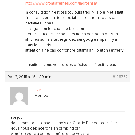
http://www.croatiaferries.com/jadrolinija/
la consultation n’est pas toujours trés » lisible » et il faut
lire attentivement tous les tableaux et remarques car
certaines lignes
changent en fonction de la saison .
petite astuce car ce sont les noms des ports qui sont
affichés sur le site : regardez sur google maps , il y a
tous les trajets .
attention à ne pas confondre catamaran ( pieton ) et ferry
.
ensuite si vous voulez des précisons n’hésitez pas
Déc 7, 2015 at 15 h 30 min
#138762
076
Member
Bonjour,
Nous comptons passer un mois en Croatie l’année prochaine.
Nous nous déplacerons en camping car.
Merci de votre aide pour préparer ce voyage.