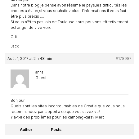
Dans notre blog je pense avoir résumé le pays,les difficultés les
choses à éviter,si vous souhaitez plus d’informations il vous faut
être plus précis ….
Si vous n’êtes pas loin de Toulouse nous pouvons effectivement
échanger de vive voix .
Cdt
Jack
Août 1, 2017 at 2 h 48 min
#178987
anna
Guest
Bonjour
Quels sont les sites incontournables de Croatie que vous nous
recommandez par rapport à ce que vous avez vu?
Y a-t-il des problèmes pour les camping-cars? Merci
Author
Posts