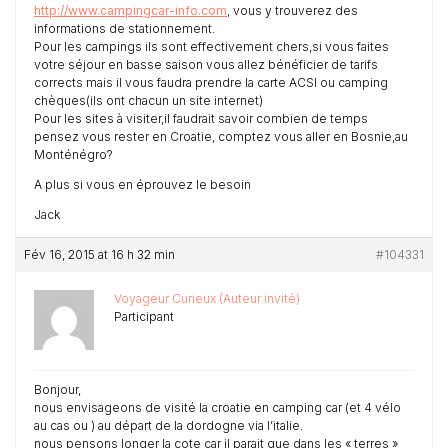
http://www.campingcar-info.com
, vous y trouverez des
informations de stationnement.
Pour les campings ils sont effectivement chers,si vous faites
votre séjour en basse saison vous allez bénéficier de tarifs
corrects mais il vous faudra prendre la carte ACSI ou camping
chèques(ils ont chacun un site internet)
Pour les sites à visiter,il faudrait savoir combien de temps
pensez vous rester en Croatie, comptez vous aller en Bosnie,au
Monténégro?
A plus si vous en éprouvez le besoin
Jack
Fév 16, 2015 at 16 h 32 min
#104331
Voyageur Curieux (Auteur invité)
Participant
Bonjour,
nous envisageons de visité la croatie en camping car (et 4 vélo
au cas ou ) au départ de la dordogne via l’italie.
nous pensons longer la cote car il parait que dans les « terres »