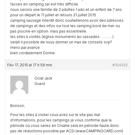
l’acces en camping car est très difficile.
nous serons une famille de 2 adultes 1 ado et un enfant de 7 ans.
pour un départ le 11 juillet et retours 31 juillet 2015
camping sauvage interdit donc souhaiterions avoir des adresses
de campings et des infos sur tout les camping bord de mer ou
pas piscine en option. mais pas essentielle.
les sites à visités (église monuments lac cascades………….)
serait il possible de nous donner un max de conseils svp?
merci par avance
bien cordialement Dorine
Fév 17, 2015 at 17 h 59 min
#104425
Ocral Jack
Guest
Bonsoir;
Pour les sites à visiter vous avez sur le site pas mal
d’informations, pour les campings je vous confirme que la
période où vous serez en Croatie sera en période haute.donc
pas de réductions possible par ACSI (www.CAMPINGCARD.com)