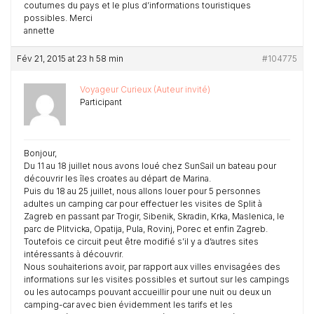
coutumes du pays et le plus d’informations touristiques
possibles. Merci
annette
Fév 21, 2015 at 23 h 58 min
#104775
Voyageur Curieux (Auteur invité)
Participant
Bonjour,
Du 11 au 18 juillet nous avons loué chez SunSail un bateau pour
découvrir les îles croates au départ de Marina.
Puis du 18 au 25 juillet, nous allons louer pour 5 personnes
adultes un camping car pour effectuer les visites de Split à
Zagreb en passant par Trogir, Sibenik, Skradin, Krka, Maslenica, le
parc de Plitvicka, Opatija, Pula, Rovinj, Porec et enfin Zagreb.
Toutefois ce circuit peut être modifié s’il y a d’autres sites
intéressants à découvrir.
Nous souhaiterions avoir, par rapport aux villes envisagées des
informations sur les visites possibles et surtout sur les campings
ou les autocamps pouvant accueillir pour une nuit ou deux un
camping-car avec bien évidemment les tarifs et les