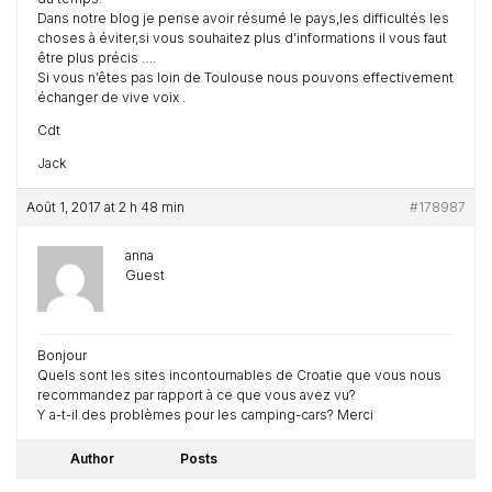
Dans notre blog je pense avoir résumé le pays,les difficultés les
choses à éviter,si vous souhaitez plus d’informations il vous faut
être plus précis ….
Si vous n’êtes pas loin de Toulouse nous pouvons effectivement
échanger de vive voix .
Cdt
Jack
Août 1, 2017 at 2 h 48 min
#178987
anna
Guest
Bonjour
Quels sont les sites incontournables de Croatie que vous nous
recommandez par rapport à ce que vous avez vu?
Y a-t-il des problèmes pour les camping-cars? Merci
Author
Posts