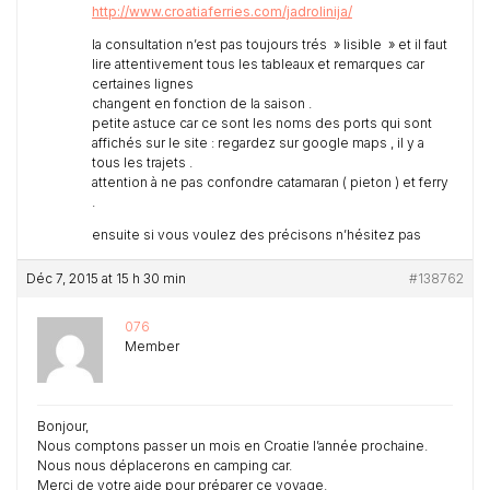
http://www.croatiaferries.com/jadrolinija/
la consultation n’est pas toujours trés » lisible » et il faut
lire attentivement tous les tableaux et remarques car
certaines lignes
changent en fonction de la saison .
petite astuce car ce sont les noms des ports qui sont
affichés sur le site : regardez sur google maps , il y a
tous les trajets .
attention à ne pas confondre catamaran ( pieton ) et ferry
.
ensuite si vous voulez des précisons n’hésitez pas
Déc 7, 2015 at 15 h 30 min
#138762
076
Member
Bonjour,
Nous comptons passer un mois en Croatie l’année prochaine.
Nous nous déplacerons en camping car.
Merci de votre aide pour préparer ce voyage.