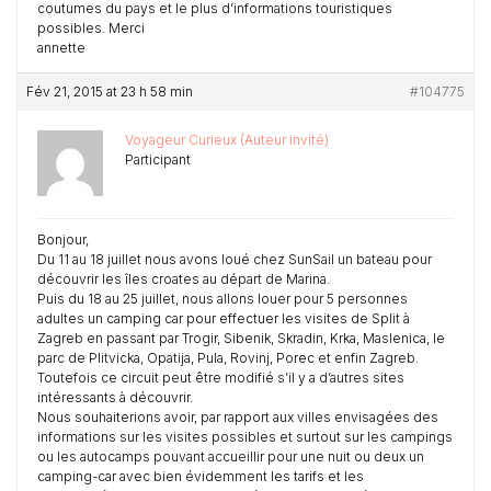
coutumes du pays et le plus d’informations touristiques
possibles. Merci
annette
Fév 21, 2015 at 23 h 58 min
#104775
Voyageur Curieux (Auteur invité)
Participant
Bonjour,
Du 11 au 18 juillet nous avons loué chez SunSail un bateau pour
découvrir les îles croates au départ de Marina.
Puis du 18 au 25 juillet, nous allons louer pour 5 personnes
adultes un camping car pour effectuer les visites de Split à
Zagreb en passant par Trogir, Sibenik, Skradin, Krka, Maslenica, le
parc de Plitvicka, Opatija, Pula, Rovinj, Porec et enfin Zagreb.
Toutefois ce circuit peut être modifié s’il y a d’autres sites
intéressants à découvrir.
Nous souhaiterions avoir, par rapport aux villes envisagées des
informations sur les visites possibles et surtout sur les campings
ou les autocamps pouvant accueillir pour une nuit ou deux un
camping-car avec bien évidemment les tarifs et les