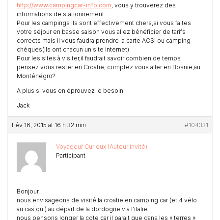
http://www.campingcar-info.com
, vous y trouverez des
informations de stationnement.
Pour les campings ils sont effectivement chers,si vous faites
votre séjour en basse saison vous allez bénéficier de tarifs
corrects mais il vous faudra prendre la carte ACSI ou camping
chèques(ils ont chacun un site internet)
Pour les sites à visiter,il faudrait savoir combien de temps
pensez vous rester en Croatie, comptez vous aller en Bosnie,au
Monténégro?
A plus si vous en éprouvez le besoin
Jack
Fév 16, 2015 at 16 h 32 min
#104331
Voyageur Curieux (Auteur invité)
Participant
Bonjour,
nous envisageons de visité la croatie en camping car (et 4 vélo
au cas ou ) au départ de la dordogne via l’italie.
nous pensons longer la cote car il parait que dans les « terres »