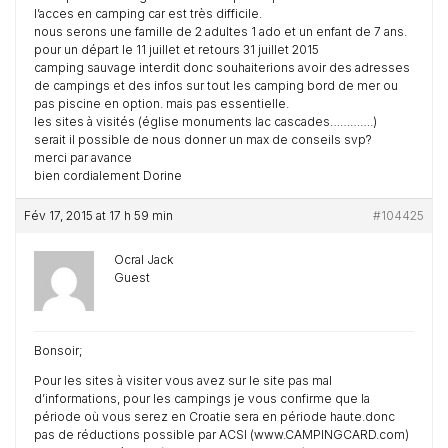
l’acces en camping car est très difficile.
nous serons une famille de 2 adultes 1 ado et un enfant de 7 ans.
pour un départ le 11 juillet et retours 31 juillet 2015
camping sauvage interdit donc souhaiterions avoir des adresses
de campings et des infos sur tout les camping bord de mer ou
pas piscine en option. mais pas essentielle.
les sites à visités (église monuments lac cascades………….)
serait il possible de nous donner un max de conseils svp?
merci par avance
bien cordialement Dorine
Fév 17, 2015 at 17 h 59 min
#104425
Ocral Jack
Guest
Bonsoir;
Pour les sites à visiter vous avez sur le site pas mal
d’informations, pour les campings je vous confirme que la
période où vous serez en Croatie sera en période haute.donc
pas de réductions possible par ACSI (www.CAMPINGCARD.com)