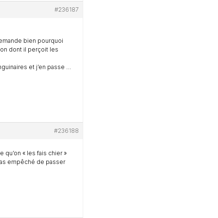
#236187
 demande bien pourquoi
on dont il perçoit les
nguinaires et j’en passe …
#236188
qu’on « les fais chier »
a pas empêché de passer