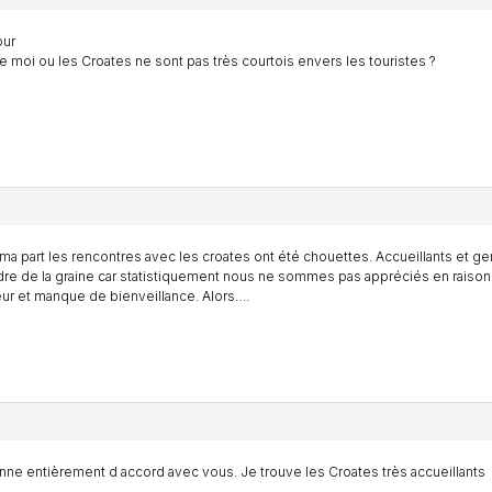
our
e moi ou les Croates ne sont pas très courtois envers les touristes ?
ma part les rencontres avec les croates ont été chouettes. Accueillants et gen
re de la graine car statistiquement nous ne sommes pas appréciés en raiso
r et manque de bienveillance. Alors….
nne entièrement d accord avec vous. Je trouve les Croates très accueillants