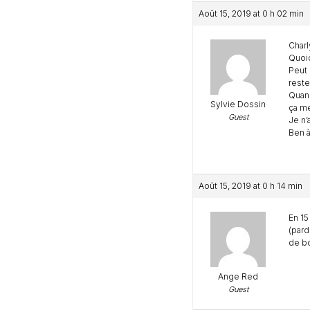
Août 15, 2019 at 0 h 02 min
Charl
Quoiq
Peut 
reste
Quand
Sylvie Dossin
ça me
Guest
Je n’
Ben à
Août 15, 2019 at 0 h 14 min
En 15
(pard
de bo
Ange Red
Guest