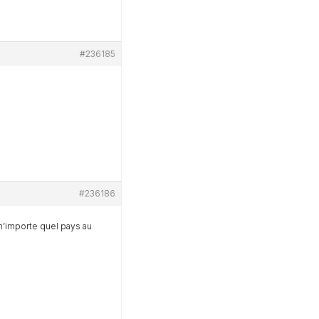
#236185
#236186
 n’importe quel pays au