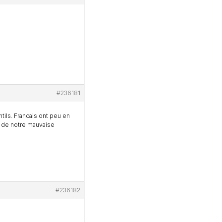
#236181
tils. Francais ont peu en
n de notre mauvaise
#236182