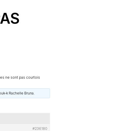
PAS
es ne sont pas courtois
ouk-k Rachelle Bruna
.
#236180