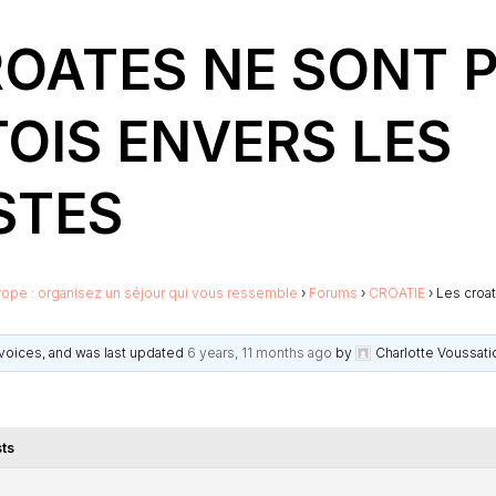
ROATES NE SONT 
OIS ENVERS LES
STES
rope : organisez un séjour qui vous ressemble
›
Forums
›
CROATIE
›
Les croat
2 voices, and was last updated
6 years, 11 months ago
by
Charlotte Voussati
ts