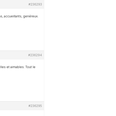
#236293
as, accueillants, genéreux.
#236294
es et aimables. Tout le
#236295