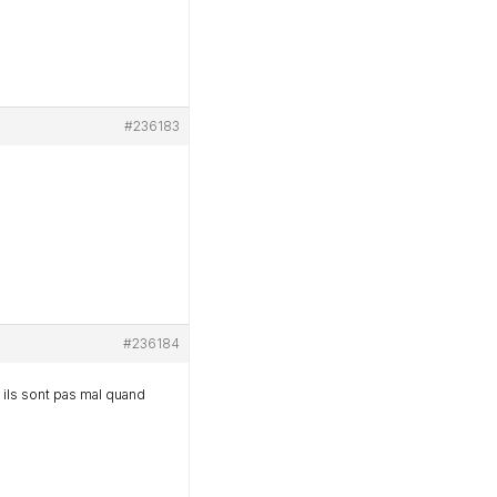
#236183
#236184
ils sont pas mal quand