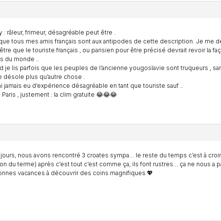
y : râleur, frimeur, désagréable peut être .
ue tous mes amis français sont aux antipodes de cette description. Je me
être que le touriste français , ou parisien pour être précisé devrait revoir la faç
s du monde ..
 je lis parfois que les peuples de l’ancienne yougoslavie sont truqueurs , sa
 désole plus qu’autre chose .
ai jamais eu d’expérience désagréable en tant que touriste sauf ..
 Paris , justement : la clim gratuite 😂😂😂
 jours, nous avons rencontré 3 croates sympa… le reste du temps c’est à croire 
on du terme) après c’est tout c’est comme ça, ils font rustres… ça ne nous 
nnes vacances à découvrir des coins magnifiques 💖