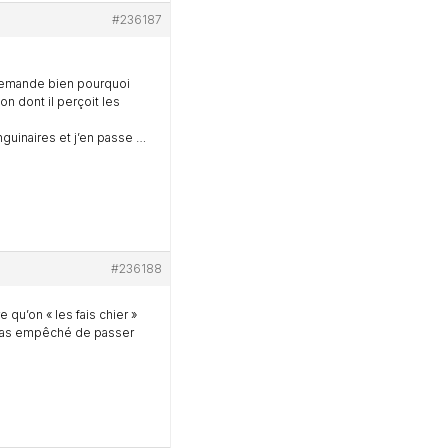
#236187
 demande bien pourquoi
on dont il perçoit les
nguinaires et j’en passe …
#236188
qu’on « les fais chier »
a pas empêché de passer