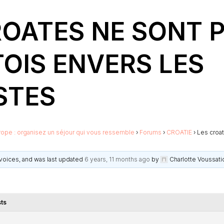
ROATES NE SONT 
OIS ENVERS LES
STES
rope : organisez un séjour qui vous ressemble
›
Forums
›
CROATIE
›
Les croat
2 voices, and was last updated
6 years, 11 months ago
by
Charlotte Voussati
ts