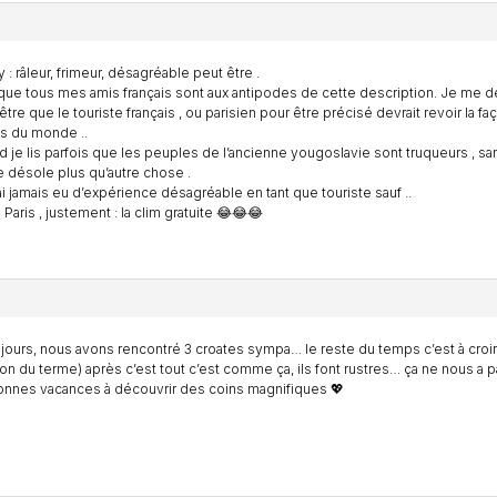
y : râleur, frimeur, désagréable peut être .
ue tous mes amis français sont aux antipodes de cette description. Je me
être que le touriste français , ou parisien pour être précisé devrait revoir la faç
s du monde ..
 je lis parfois que les peuples de l’ancienne yougoslavie sont truqueurs , sa
 désole plus qu’autre chose .
ai jamais eu d’expérience désagréable en tant que touriste sauf ..
 Paris , justement : la clim gratuite 😂😂😂
 jours, nous avons rencontré 3 croates sympa… le reste du temps c’est à croire 
on du terme) après c’est tout c’est comme ça, ils font rustres… ça ne nous 
nnes vacances à découvrir des coins magnifiques 💖