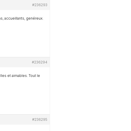
#236293
as, accueillants, genéreux.
#236294
es et aimables. Tout le
#236295