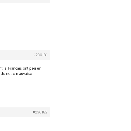
#236181
tils. Francais ont peu en
n de notre mauvaise
#236182