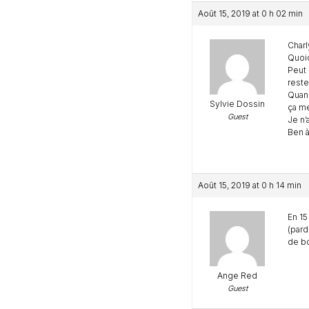
Août 15, 2019 at 0 h 02 min
Charl
Quoiq
Peut 
reste
Quand
Sylvie Dossin
ça me
Guest
Je n’
Ben à
Août 15, 2019 at 0 h 14 min
En 15
(pard
de bo
Ange Red
Guest