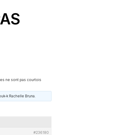
PAS
es ne sont pas courtois
ouk-k Rachelle Bruna
.
#236180