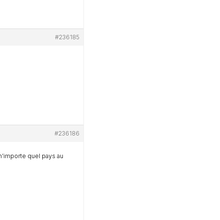
#236185
#236186
 n’importe quel pays au