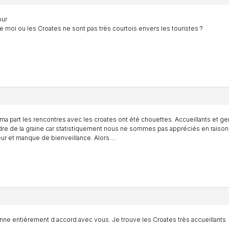
our
e moi ou les Croates ne sont pas très courtois envers les touristes ?
ma part les rencontres avec les croates ont été chouettes. Accueillants et gen
re de la graine car statistiquement nous ne sommes pas appréciés en raiso
r et manque de bienveillance. Alors….
nne entièrement d accord avec vous. Je trouve les Croates très accueillants