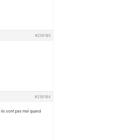
#236183
#236184
ils sont pas mal quand