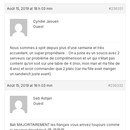
Août 15, 2019 at 18 h 03 min
#236331
Cyndie Jaouen
Guest
Nous sommes à split depuis plus d’une semaine et très
accueillant, un super propriétaire… On a juste eu un soucis avec 2
serveurs car problème de compréhension et un qui n’était pas
content qu’on soit sur une table de 4 (moi, mon mari et ma fille de
8 ans) et avoir commander que 2 plats (car ma fille avait manger
un sandwich juste avant).
Août 15, 2019 at 18 h 03 min
#236332
Seb Astijan
Guest
Bah MAJORITAIREMENT les français vous arrivez toujours comme
si on vous devait tout. 🤣. 😉😉😉