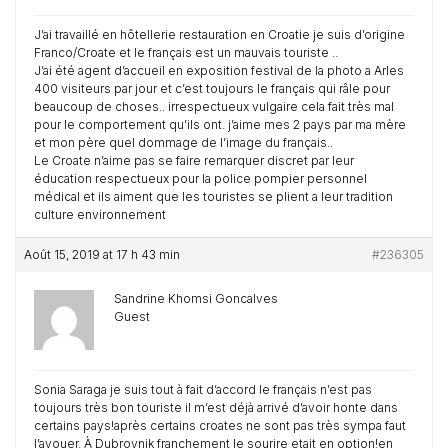
J’ai travaillé en hôtellerie restauration en Croatie je suis d’origine
Franco/Croate et le français est un mauvais touriste ..
J’ai été agent d’accueil en exposition festival de la photo a Arles
400 visiteurs par jour et c’est toujours le français qui râle pour
beaucoup de choses.. irrespectueux vulgaire cela fait très mal
pour le comportement qu’ils ont. j’aime mes 2 pays par ma mère
et mon père quel dommage de l’image du français..
Le Croate n’aime pas se faire remarquer discret par leur
éducation respectueux pour la police pompier personnel
médical et ils aiment que les touristes se plient a leur tradition
culture environnement
Août 15, 2019 at 17 h 43 min
#236305
Sandrine Khomsi Goncalves
Guest
Sonia Saraga je suis tout à fait d’accord le français n’est pas
toujours très bon touriste il m’est déjà arrivé d’avoir honte dans
certains pays!après certains croates ne sont pas très sympa faut
l’avouer. À Dubrovnik franchement le sourire etait en option!en