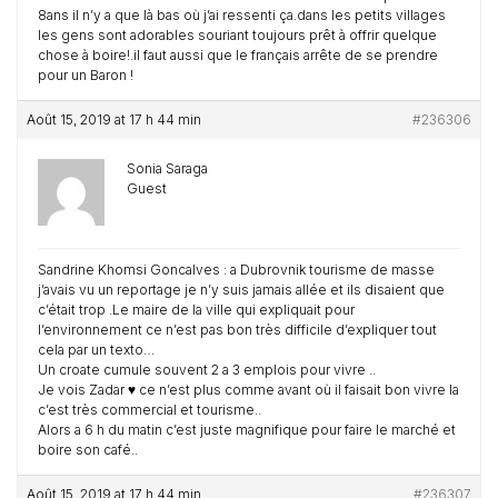
8ans il n’y a que là bas où j’ai ressenti ça.dans les petits villages
les gens sont adorables souriant toujours prêt à offrir quelque
chose à boire!.il faut aussi que le français arrête de se prendre
pour un Baron !
Août 15, 2019 at 17 h 44 min
#236306
Sonia Saraga
Guest
Sandrine Khomsi Goncalves : a Dubrovnik tourisme de masse
j’avais vu un reportage je n’y suis jamais allée et ils disaient que
c’était trop .Le maire de la ville qui expliquait pour
l’environnement ce n’est pas bon très difficile d’expliquer tout
cela par un texto…
Un croate cumule souvent 2 a 3 emplois pour vivre ..
Je vois Zadar ♥️ ce n’est plus comme avant où il faisait bon vivre la
c’est très commercial et tourisme..
Alors a 6 h du matin c’est juste magnifique pour faire le marché et
boire son café..
Août 15, 2019 at 17 h 44 min
#236307