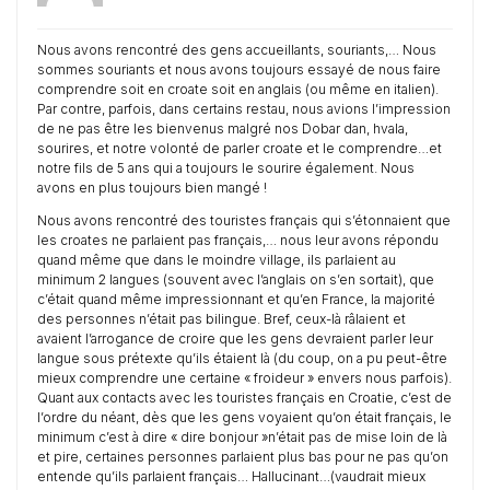
Nous avons rencontré des gens accueillants, souriants,… Nous
sommes souriants et nous avons toujours essayé de nous faire
comprendre soit en croate soit en anglais (ou même en italien).
Par contre, parfois, dans certains restau, nous avions l’impression
de ne pas être les bienvenus malgré nos Dobar dan, hvala,
sourires, et notre volonté de parler croate et le comprendre…et
notre fils de 5 ans qui a toujours le sourire également. Nous
avons en plus toujours bien mangé !
Nous avons rencontré des touristes français qui s’étonnaient que
les croates ne parlaient pas français,… nous leur avons répondu
quand même que dans le moindre village, ils parlaient au
minimum 2 langues (souvent avec l’anglais on s’en sortait), que
c’était quand même impressionnant et qu’en France, la majorité
des personnes n’était pas bilingue. Bref, ceux-là râlaient et
avaient l’arrogance de croire que les gens devraient parler leur
langue sous prétexte qu’ils étaient là (du coup, on a pu peut-être
mieux comprendre une certaine « froideur » envers nous parfois).
Quant aux contacts avec les touristes français en Croatie, c’est de
l’ordre du néant, dès que les gens voyaient qu’on était français, le
minimum c’est à dire « dire bonjour »n’était pas de mise loin de là
et pire, certaines personnes parlaient plus bas pour ne pas qu’on
entende qu’ils parlaient français… Hallucinant…(vaudrait mieux