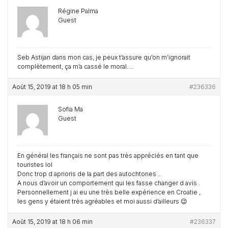
Régine Palma
Guest
Seb Astijan dans mon cas, je peux t’assure qu’on m’ignorait
complètement, ça m’a cassé le moral….
Août 15, 2019 at 18 h 05 min
#236336
Sofia Ma
Guest
En général les français ne sont pas très appréciés en tant que
touristes lol
Donc trop d aprioris de la part des autochtones ..
A nous d’avoir un comportement qui les fasse changer d avis .
Personnellement j ai eu une très belle expérience en Croatie ,
les gens y étaient très agréables et moi aussi d’ailleurs 😉
Août 15, 2019 at 18 h 06 min
#236337