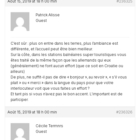
Août 15, 2019 at 18 h 00 min
#236325
Patrick Alisse
Guest
C’est sûr : plus on entre dans les terres, plus l’ambiance est
différente, et l’accueil peut être bien meilleur.
Sur la côte, dans les stations balnéaires super touristiques vous
êtes traité de la même façon que les allemands qui eux
(généralement) ne font aucun effort (que ce soit en Croatie ou
ailleurs)
De plus, ne suffit-il pas de dire « bonjour », au revoir », « s’il vous
plait » ou « merci » dans la langue du pays pour que votre
interlocuteur voit que vous faites un effort ?
Et tant pis si vous n’avez pas le bon accent. L’important est de
participer.
Août 15, 2019 at 18 h 00 min
#236326
Cécile Termnrs
Guest