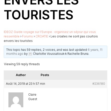
ENVERS LES
TOURISTES
IDEOZ Guide voyage sur l’Europe : organisez un séjour qui vous
ressemble
›
Forums
›
CROATIE
›
Les croates ne sont pas courtois
envers les touristes
This topic has 59 replies, 2 voices, and was last updated
6 years, 11
months ago
by
Charlotte Voussatiouk-k Rachelle Bruna
.
Viewing 59 reply threads
Author
Posts
Août 14, 2019 at 23 h 57 min
#236180
Claire
Guest