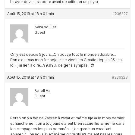
balayer devant sa porte avant de critiquer un pays)
Août 15, 2019 at 18 h 01 min
#236327
Ivana soulier
Guest
On y est depuis 5 jours…On trouve tout le monde adorable…
Bon c est pas mon 1er séjour…je viens en Croatie depuis 35 ans
lol…j ai rien à dire…99.99% de gens sympas…😎
Août 15, 2019 at 18 h 01 min
#236328
Farrell Val
Guest
Perso on y a fait de Zagreb à zadar et même rijeka le mois dernier
et franchement on a toujours étaient bien accueillis ☺️même dans
les campagnes les plus pommés …j’en garde un excellant
souvenir …on nous avez même dit qu’ils n’aimaient pas les noirs