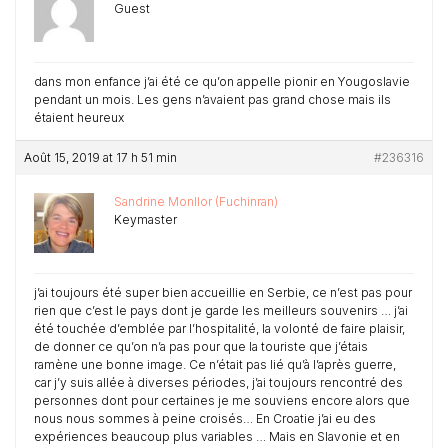
Guest
dans mon enfance j’ai été ce qu’on appelle pionir en Yougoslavie
pendant un mois. Les gens n’avaient pas grand chose mais ils
étaient heureux
Août 15, 2019 at 17 h 51 min
#236316
Sandrine Monllor (Fuchinran)
Keymaster
j’ai toujours été super bien accueillie en Serbie, ce n’est pas pour
rien que c’est le pays dont je garde les meilleurs souvenirs … j’ai
été touchée d’emblée par l’hospitalité, la volonté de faire plaisir,
de donner ce qu’on n’a pas pour que la touriste que j’étais
ramène une bonne image. Ce n’était pas lié qu’à l’après guerre,
car j’y suis allée à diverses périodes, j’ai toujours rencontré des
personnes dont pour certaines je me souviens encore alors que
nous nous sommes à peine croisés… En Croatie j’ai eu des
expériences beaucoup plus variables … Mais en Slavonie et en