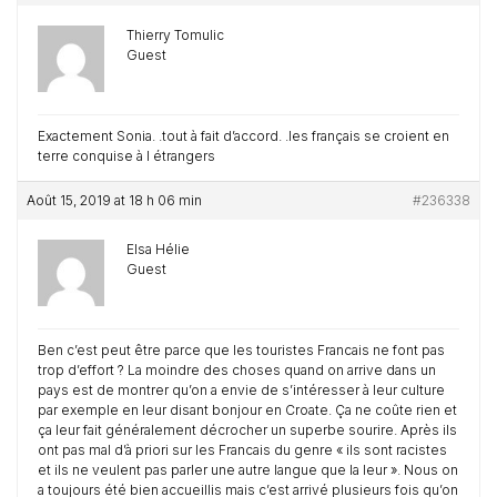
Thierry Tomulic
Guest
Exactement Sonia. .tout à fait d’accord. .les français se croient en
terre conquise à l étrangers
Août 15, 2019 at 18 h 06 min
#236338
Elsa Hélie
Guest
Ben c’est peut être parce que les touristes Francais ne font pas
trop d’effort ? La moindre des choses quand on arrive dans un
pays est de montrer qu’on a envie de s’intéresser à leur culture
par exemple en leur disant bonjour en Croate. Ça ne coûte rien et
ça leur fait généralement décrocher un superbe sourire. Après ils
ont pas mal d’à priori sur les Francais du genre « ils sont racistes
et ils ne veulent pas parler une autre langue que la leur ». Nous on
a toujours été bien accueillis mais c’est arrivé plusieurs fois qu’on