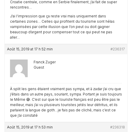
Croatie centrale, comme en Serbie finalement, j’ai fait de super
rencontres…
J’ai l’impression que ça reste vrai mais uniquement dans
certaines zones… Celles qui profitent du tourisme sont hélas
vampirisées par cette illusion que l’on peut ou doit gagner
beaucoup d’argent pour compenser tout ce qui peut ne pas
aller…
Août 15, 2019 at 17 h 52 min
#236317
Franck Zuger
Guest
À split les gens étaient vraiment pas sympa, et à zadar j’ai cru que
j’étais dans un autre pays, souriant, sympa. Portant je suis toujours
le Même 😅. C’est sur que le touriste français est peu être pas le
meilleur, mais j’ai vu plusieurs touristes jetés leur détritus, et ils
parlaient la langue de goth…je fais pas de cliché, mais c’est ce
que j’ai constaté
Août 15, 2019 at 17 h 53 min
#236318