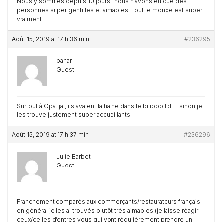
Nous y sommes depuis 10 jours.. nous n’avons eu que des
personnes super gentilles et aimables. Tout le monde est super
vraiment
Août 15, 2019 at 17 h 36 min
#236295
bahar
Guest
Surtout à Opatija , ils avaient la haine dans le biiippp lol … sinon je
les trouve justement super accueillants
Août 15, 2019 at 17 h 37 min
#236296
Julie Barbet
Guest
Franchement comparés aux commerçants/restaurateurs français
en général je les ai trouvés plutôt très aimables (je laisse réagir
ceux/celles d’entres vous qui vont régulièrement prendre un