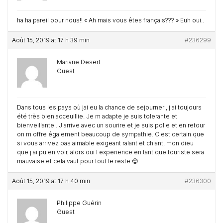
ha ha pareil pour nous!! « Ah mais vous êtes français??? » Euh oui..
Août 15, 2019 at 17 h 39 min
#236299
Mariane Desert
Guest
Dans tous les pays où jai eu la chance de sejourner , j ai toujours
été très bien acceuillie. Je m adapte je suis tolerante et
bienveillante . J arrive avec un sourire et je suis polie et en retour
on m offre également beaucoup de sympathie. C est certain que
si vous arrivez pas aimable exigeant ralant et chiant, mon dieu
que j ai pu en voir, alors oui l experience en tant que touriste sera
mauvaise et cela vaut pour tout le reste.😊
Août 15, 2019 at 17 h 40 min
#236300
Philippe Guérin
Guest