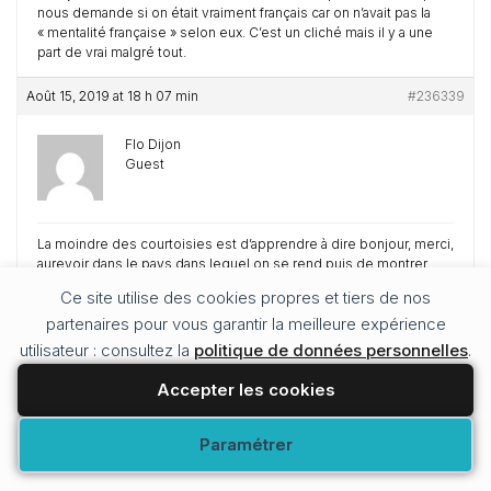
nous demande si on était vraiment français car on n’avait pas la
« mentalité française » selon eux. C’est un cliché mais il y a une
part de vrai malgré tout.
Août 15, 2019 at 18 h 07 min
#236339
Flo Dijon
Guest
La moindre des courtoisies est d’apprendre à dire bonjour, merci,
aurevoir dans le pays dans lequel on se rend puis de montrer
son intérêt pour en apprendre plus. Je vous assure qu’après les
Ce site utilise des cookies propres et tiers de nos
gens sont plus chaleureux envers vous 😀
partenaires pour vous garantir la meilleure expérience
Août 15, 2019 at 18 h 07 min
#236340
utilisateur : consultez la
politique de données personnelles
.
Accepter les cookies
Sandrine Monllor (Fuchinran)
Keymaster
Modifier vos préférences
Paramétrer