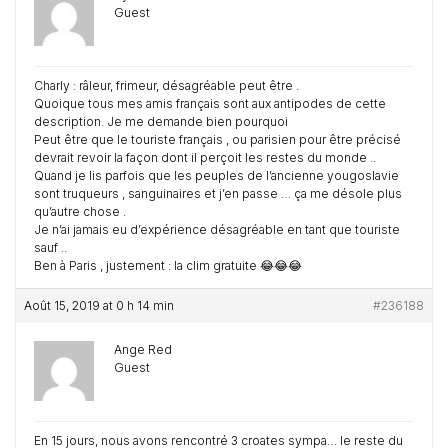
Guest
Charly : râleur, frimeur, désagréable peut être .
Quoique tous mes amis français sont aux antipodes de cette
description. Je me demande bien pourquoi
Peut être que le touriste français , ou parisien pour être précisé
devrait revoir la façon dont il perçoit les restes du monde ..
Quand je lis parfois que les peuples de l’ancienne yougoslavie
sont truqueurs , sanguinaires et j’en passe … ça me désole plus
qu’autre chose .
Je n’ai jamais eu d’expérience désagréable en tant que touriste
sauf ..
Ben à Paris , justement : la clim gratuite 😂😂😂
Août 15, 2019 at 0 h 14 min
#236188
Ange Red
Guest
En 15 jours, nous avons rencontré 3 croates sympa… le reste du