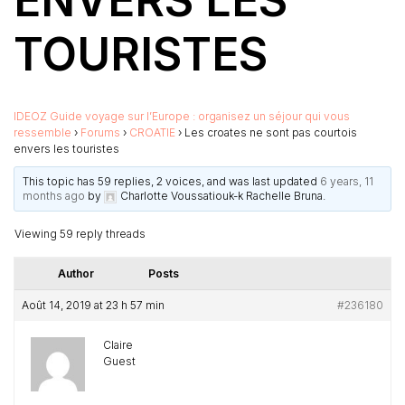
ENVERS LES
TOURISTES
IDEOZ Guide voyage sur l’Europe : organisez un séjour qui vous
ressemble
›
Forums
›
CROATIE
›
Les croates ne sont pas courtois
envers les touristes
This topic has 59 replies, 2 voices, and was last updated
6 years, 11
months ago
by
Charlotte Voussatiouk-k Rachelle Bruna
.
Viewing 59 reply threads
Author
Posts
Août 14, 2019 at 23 h 57 min
#236180
Claire
Guest