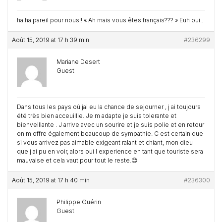
ha ha pareil pour nous!! « Ah mais vous êtes français??? » Euh oui..
Août 15, 2019 at 17 h 39 min
#236299
Mariane Desert
Guest
Dans tous les pays où jai eu la chance de sejourner , j ai toujours
été très bien acceuillie. Je m adapte je suis tolerante et
bienveillante . J arrive avec un sourire et je suis polie et en retour
on m offre également beaucoup de sympathie. C est certain que
si vous arrivez pas aimable exigeant ralant et chiant, mon dieu
que j ai pu en voir, alors oui l experience en tant que touriste sera
mauvaise et cela vaut pour tout le reste.😊
Août 15, 2019 at 17 h 40 min
#236300
Philippe Guérin
Guest