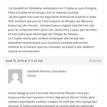
J’ai travaillé en hôtellerie restauration en Croatie je suis d’origine
Franco/Croate et le français est un mauvais touriste ..
J’ai été agent d’accueil en exposition festival de la photo a Arles
400 visiteurs par jour et c’est toujours le français qui râle pour
beaucoup de choses.. irrespectueux vulgaire cela fait très mal
pour le comportement qu’ils ont. j’aime mes 2 pays par ma mère
et mon père quel dommage de l’image du français..
Le Croate n’aime pas se faire remarquer discret par leur
éducation respectueux pour la police pompier personnel
médical et ils aiment que les touristes se plient a leur tradition
culture environnement
Août 15, 2019 at 17 h 43 min
#236305
Sandrine Khomsi Goncalves
Guest
Sonia Saraga je suis tout à fait d’accord le français n’est pas
toujours très bon touriste il m’est déjà arrivé d’avoir honte dans
certains pays!après certains croates ne sont pas très sympa faut
l’avouer. À Dubrovnik franchement le sourire etait en option!en