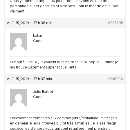
Nous y sommes depuis 10 jours.. nous n’avons eu que des
personnes super gentilles et aimables. Tout le monde est super
vraiment
Août 15, 2019 at 17 h 36 min
#236295
bahar
Guest
Surtout à Opatija , ils avaient la haine dans le biiippp lol … sinon je
les trouve justement super accueillants
Août 15, 2019 at 17 h 37 min
#236296
Julie Barbet
Guest
Franchement comparés aux commerçants/restaurateurs français
en général je les ai trouvés plutôt très aimables (je laisse réagir
ceux/celles d’entres vous qui vont régulièrement prendre un