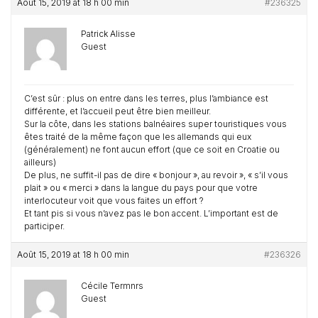
Août 15, 2019 at 18 h 00 min
#236325
Patrick Alisse
Guest
C’est sûr : plus on entre dans les terres, plus l’ambiance est
différente, et l’accueil peut être bien meilleur.
Sur la côte, dans les stations balnéaires super touristiques vous
êtes traité de la même façon que les allemands qui eux
(généralement) ne font aucun effort (que ce soit en Croatie ou
ailleurs)
De plus, ne suffit-il pas de dire « bonjour », au revoir », « s’il vous
plait » ou « merci » dans la langue du pays pour que votre
interlocuteur voit que vous faites un effort ?
Et tant pis si vous n’avez pas le bon accent. L’important est de
participer.
Août 15, 2019 at 18 h 00 min
#236326
Cécile Termnrs
Guest