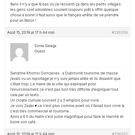
8ans il n’y a que là bas où j’ai ressenti ça.dans les petits villages
les gens sont adorables souriant toujours prêt à offrir quelque
chose à boire!.il faut aussi que le français arrête de se prendre
pour un Baron !
Août 15, 2019 at 17 h 44 min
#236306
Sonia Saraga
Guest
Sandrine Khomsi Goncalves : a Dubrovnik tourisme de masse
j’avais vu un reportage je n’y suis jamais allée et ils disaient que
c’était trop .Le maire de la ville qui expliquait pour
l’environnement ce n’est pas bon très difficile d’expliquer tout
cela par un texto…
Un croate cumule souvent 2 a 3 emplois pour vivre ..
Je vois Zadar ♥️ ce n’est plus comme avant où il faisait bon vivre la
c’est très commercial et tourisme..
Alors a 6 h du matin c’est juste magnifique pour faire le marché et
boire son café..
Août 15, 2019 at 17 h 44 min
#236307