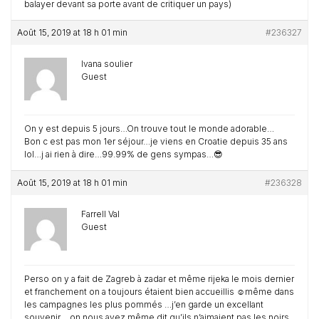
balayer devant sa porte avant de critiquer un pays)
Août 15, 2019 at 18 h 01 min
#236327
Ivana soulier
Guest
On y est depuis 5 jours…On trouve tout le monde adorable…
Bon c est pas mon 1er séjour…je viens en Croatie depuis 35 ans
lol…j ai rien à dire…99.99% de gens sympas…😎
Août 15, 2019 at 18 h 01 min
#236328
Farrell Val
Guest
Perso on y a fait de Zagreb à zadar et même rijeka le mois dernier
et franchement on a toujours étaient bien accueillis ☺️même dans
les campagnes les plus pommés …j’en garde un excellant
souvenir …on nous avez même dit qu’ils n’aimaient pas les noirs