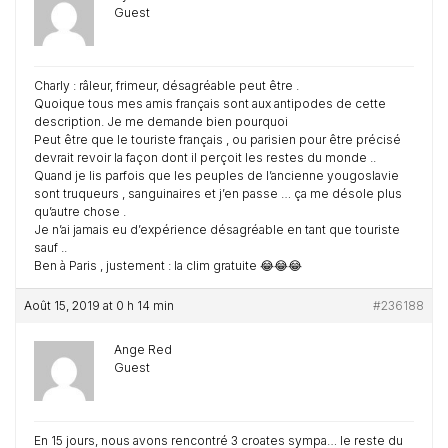
Guest
Charly : râleur, frimeur, désagréable peut être .
Quoique tous mes amis français sont aux antipodes de cette
description. Je me demande bien pourquoi
Peut être que le touriste français , ou parisien pour être précisé
devrait revoir la façon dont il perçoit les restes du monde ..
Quand je lis parfois que les peuples de l’ancienne yougoslavie
sont truqueurs , sanguinaires et j’en passe … ça me désole plus
qu’autre chose .
Je n’ai jamais eu d’expérience désagréable en tant que touriste
sauf ..
Ben à Paris , justement : la clim gratuite 😂😂😂
Août 15, 2019 at 0 h 14 min
#236188
Ange Red
Guest
En 15 jours, nous avons rencontré 3 croates sympa… le reste du