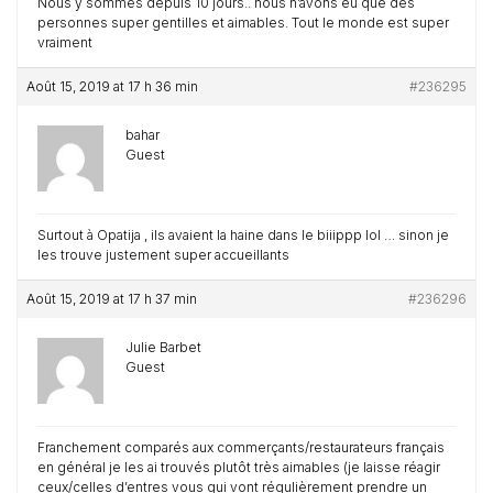
Nous y sommes depuis 10 jours.. nous n’avons eu que des
personnes super gentilles et aimables. Tout le monde est super
vraiment
Août 15, 2019 at 17 h 36 min
#236295
bahar
Guest
Surtout à Opatija , ils avaient la haine dans le biiippp lol … sinon je
les trouve justement super accueillants
Août 15, 2019 at 17 h 37 min
#236296
Julie Barbet
Guest
Franchement comparés aux commerçants/restaurateurs français
en général je les ai trouvés plutôt très aimables (je laisse réagir
ceux/celles d’entres vous qui vont régulièrement prendre un