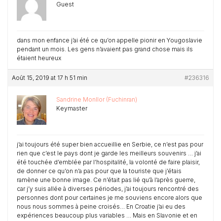
Guest
dans mon enfance j’ai été ce qu’on appelle pionir en Yougoslavie
pendant un mois. Les gens n’avaient pas grand chose mais ils
étaient heureux
Août 15, 2019 at 17 h 51 min
#236316
Sandrine Monllor (Fuchinran)
Keymaster
j’ai toujours été super bien accueillie en Serbie, ce n’est pas pour
rien que c’est le pays dont je garde les meilleurs souvenirs … j’ai
été touchée d’emblée par l’hospitalité, la volonté de faire plaisir,
de donner ce qu’on n’a pas pour que la touriste que j’étais
ramène une bonne image. Ce n’était pas lié qu’à l’après guerre,
car j’y suis allée à diverses périodes, j’ai toujours rencontré des
personnes dont pour certaines je me souviens encore alors que
nous nous sommes à peine croisés… En Croatie j’ai eu des
expériences beaucoup plus variables … Mais en Slavonie et en