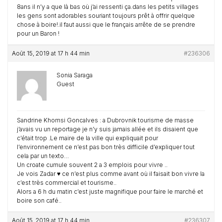
8ans il n’y a que là bas où j’ai ressenti ça.dans les petits villages
les gens sont adorables souriant toujours prêt à offrir quelque
chose à boire!.il faut aussi que le français arrête de se prendre
pour un Baron !
Août 15, 2019 at 17 h 44 min
#236306
Sonia Saraga
Guest
Sandrine Khomsi Goncalves : a Dubrovnik tourisme de masse
j’avais vu un reportage je n’y suis jamais allée et ils disaient que
c’était trop .Le maire de la ville qui expliquait pour
l’environnement ce n’est pas bon très difficile d’expliquer tout
cela par un texto…
Un croate cumule souvent 2 a 3 emplois pour vivre ..
Je vois Zadar ♥️ ce n’est plus comme avant où il faisait bon vivre la
c’est très commercial et tourisme..
Alors a 6 h du matin c’est juste magnifique pour faire le marché et
boire son café..
Août 15, 2019 at 17 h 44 min
#236307