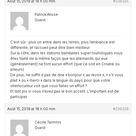
Août 15, 2019 at 18 h 00 min
#236325
Patrick Alisse
Guest
C’est sûr : plus on entre dans les terres, plus l’ambiance est
différente, et l’accueil peut être bien meilleur.
Sur la côte, dans les stations balnéaires super touristiques vous
êtes traité de la même façon que les allemands qui eux
(généralement) ne font aucun effort (que ce soit en Croatie ou
ailleurs)
De plus, ne suffit-il pas de dire « bonjour », au revoir », « s’il vous
plait » ou « merci » dans la langue du pays pour que votre
interlocuteur voit que vous faites un effort ?
Et tant pis si vous n’avez pas le bon accent. L’important est de
participer.
Août 15, 2019 at 18 h 00 min
#236326
Cécile Termnrs
Guest