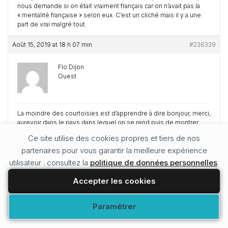
nous demande si on était vraiment français car on n’avait pas la
« mentalité française » selon eux. C’est un cliché mais il y a une
part de vrai malgré tout.
Août 15, 2019 at 18 h 07 min
#236339
Flo Dijon
Guest
La moindre des courtoisies est d’apprendre à dire bonjour, merci,
aurevoir dans le pays dans lequel on se rend puis de montrer
son intérêt pour en apprendre plus. Je vous assure qu’après les
Ce site utilise des cookies propres et tiers de nos
gens sont plus chaleureux envers vous 😀
partenaires pour vous garantir la meilleure expérience
Août 15, 2019 at 18 h 07 min
#236340
utilisateur : consultez la
politique de données personnelles
.
Accepter les cookies
Sandrine Monllor (Fuchinran)
Keymaster
Modifier vos préférences
Paramétrer