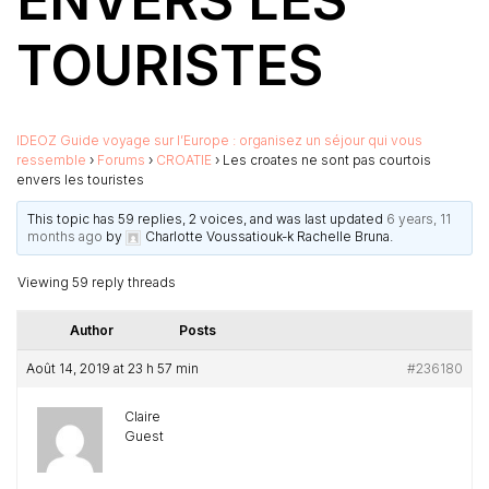
ENVERS LES
TOURISTES
IDEOZ Guide voyage sur l’Europe : organisez un séjour qui vous
ressemble
›
Forums
›
CROATIE
›
Les croates ne sont pas courtois
envers les touristes
This topic has 59 replies, 2 voices, and was last updated
6 years, 11
months ago
by
Charlotte Voussatiouk-k Rachelle Bruna
.
Viewing 59 reply threads
Author
Posts
Août 14, 2019 at 23 h 57 min
#236180
Claire
Guest