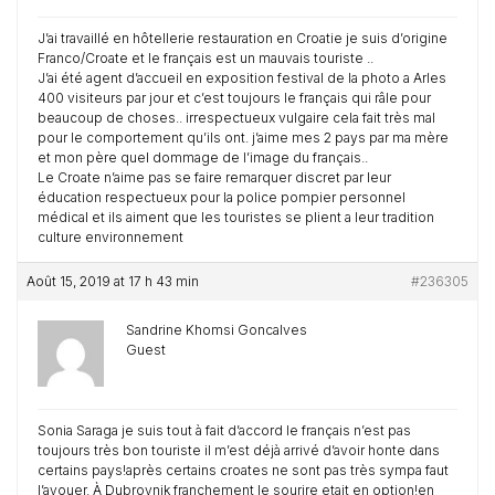
J’ai travaillé en hôtellerie restauration en Croatie je suis d’origine
Franco/Croate et le français est un mauvais touriste ..
J’ai été agent d’accueil en exposition festival de la photo a Arles
400 visiteurs par jour et c’est toujours le français qui râle pour
beaucoup de choses.. irrespectueux vulgaire cela fait très mal
pour le comportement qu’ils ont. j’aime mes 2 pays par ma mère
et mon père quel dommage de l’image du français..
Le Croate n’aime pas se faire remarquer discret par leur
éducation respectueux pour la police pompier personnel
médical et ils aiment que les touristes se plient a leur tradition
culture environnement
Août 15, 2019 at 17 h 43 min
#236305
Sandrine Khomsi Goncalves
Guest
Sonia Saraga je suis tout à fait d’accord le français n’est pas
toujours très bon touriste il m’est déjà arrivé d’avoir honte dans
certains pays!après certains croates ne sont pas très sympa faut
l’avouer. À Dubrovnik franchement le sourire etait en option!en