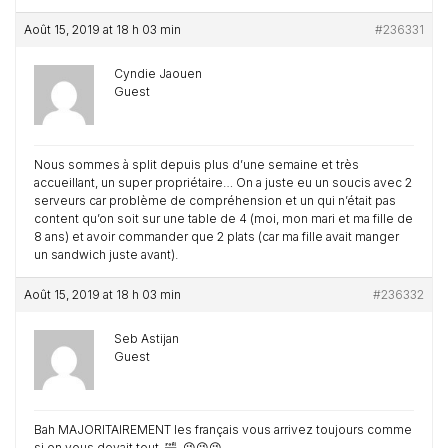
Août 15, 2019 at 18 h 03 min
#236331
Cyndie Jaouen
Guest
Nous sommes à split depuis plus d’une semaine et très
accueillant, un super propriétaire… On a juste eu un soucis avec 2
serveurs car problème de compréhension et un qui n’était pas
content qu’on soit sur une table de 4 (moi, mon mari et ma fille de
8 ans) et avoir commander que 2 plats (car ma fille avait manger
un sandwich juste avant).
Août 15, 2019 at 18 h 03 min
#236332
Seb Astijan
Guest
Bah MAJORITAIREMENT les français vous arrivez toujours comme
si on vous devait tout. 🤣. 😉😉😉