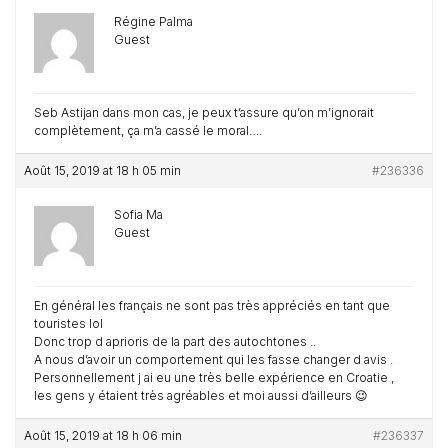
Régine Palma
Guest
Seb Astijan dans mon cas, je peux t’assure qu’on m’ignorait
complètement, ça m’a cassé le moral….
Août 15, 2019 at 18 h 05 min
#236336
Sofia Ma
Guest
En général les français ne sont pas très appréciés en tant que
touristes lol
Donc trop d aprioris de la part des autochtones ..
A nous d’avoir un comportement qui les fasse changer d avis .
Personnellement j ai eu une très belle expérience en Croatie ,
les gens y étaient très agréables et moi aussi d’ailleurs 😉
Août 15, 2019 at 18 h 06 min
#236337