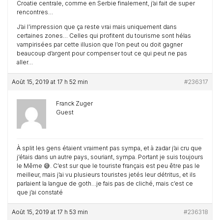
Croatie centrale, comme en Serbie finalement, j’ai fait de super
rencontres…
J’ai l’impression que ça reste vrai mais uniquement dans
certaines zones… Celles qui profitent du tourisme sont hélas
vampirisées par cette illusion que l’on peut ou doit gagner
beaucoup d’argent pour compenser tout ce qui peut ne pas
aller…
Août 15, 2019 at 17 h 52 min
#236317
Franck Zuger
Guest
À split les gens étaient vraiment pas sympa, et à zadar j’ai cru que
j’étais dans un autre pays, souriant, sympa. Portant je suis toujours
le Même 😅. C’est sur que le touriste français est peu être pas le
meilleur, mais j’ai vu plusieurs touristes jetés leur détritus, et ils
parlaient la langue de goth…je fais pas de cliché, mais c’est ce
que j’ai constaté
Août 15, 2019 at 17 h 53 min
#236318