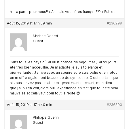
ha ha pareil pour nous!! « Ah mais vous êtes français??? » Euh oui..
Août 15, 2019 at 17 h 39 min
#236299
Mariane Desert
Guest
Dans tous les pays où jai eu la chance de sejourner , j ai toujours
été très bien acceuillie. Je m adapte je suis tolerante et
bienveillante . J arrive avec un sourire et je suis polie et en retour
on m offre également beaucoup de sympathie. C est certain que
si vous arrivez pas aimable exigeant ralant et chiant, mon dieu
que j ai pu en voir, alors oui l experience en tant que touriste sera
mauvaise et cela vaut pour tout le reste.😊
Août 15, 2019 at 17 h 40 min
#236300
Philippe Guérin
Guest