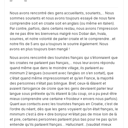
Nous avons rencontré des gens accueillants, souriants,… Nous
sommes souriants et nous avons toujours essayé de nous faire
comprendre soit en croate soit en anglais (ou même en italien).
Par contre, parfois, dans certains restau, nous avions l’impression
de ne pas être les bienvenus malgré nos Dobar dan, hvala,
sourires, et notre volonté de parler croate et le comprendre…et
notre fils de 5 ans qui a toujours le sourire également. Nous
avons en plus toujours bien mangé !
Nous avons rencontré des touristes français qui s’étonnaient que
les croates ne parlaient pas français,… nous leur avons répondu
quand même que dans le moindre village, ils parlaient au
minimum 2 langues (souvent avec l’anglais on s’en sortait), que
c’était quand même impressionnant et qu’en France, la majorité
des personnes n’était pas bilingue. Bref, ceux-là râlaient et
avaient l’arrogance de croire que les gens devraient parler leur
langue sous prétexte qu’ils étaient là (du coup, on a pu peut-être
mieux comprendre une certaine « froideur » envers nous parfois).
Quant aux contacts avec les touristes français en Croatie, c’est de
l’ordre du néant, dès que les gens voyaient qu’on était français, le
minimum c’est à dire « dire bonjour »n’était pas de mise loin de là
et pire, certaines personnes parlaient plus bas pour ne pas qu’on
entende qu’ils parlaient français… Hallucinant…(vaudrait mieux