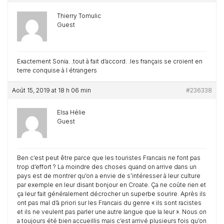
Thierry Tomulic
Guest
Exactement Sonia. .tout à fait d’accord. .les français se croient en
terre conquise à l étrangers
Août 15, 2019 at 18 h 06 min
#236338
Elsa Hélie
Guest
Ben c’est peut être parce que les touristes Francais ne font pas
trop d’effort ? La moindre des choses quand on arrive dans un
pays est de montrer qu’on a envie de s’intéresser à leur culture
par exemple en leur disant bonjour en Croate. Ça ne coûte rien et
ça leur fait généralement décrocher un superbe sourire. Après ils
ont pas mal d’à priori sur les Francais du genre « ils sont racistes
et ils ne veulent pas parler une autre langue que la leur ». Nous on
a toujours été bien accueillis mais c’est arrivé plusieurs fois qu’on