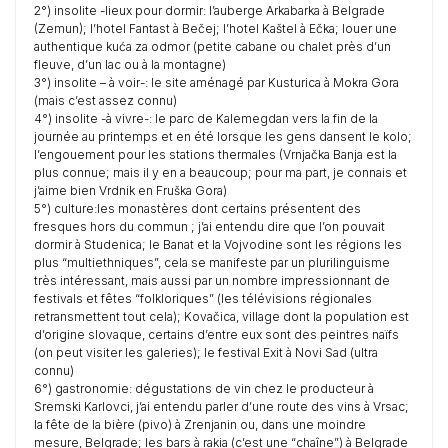
2°) insolite -lieux pour dormir: l’auberge Arkabarka à Belgrade
(Zemun); l’hotel Fantast à Bečej; l’hotel Kaštel à Ečka; louer une
authentique kuća za odmor (petite cabane ou chalet près d’un
fleuve, d’un lac ou à la montagne)
3°) insolite – à voir-: le site aménagé par Kusturica à Mokra Gora
(mais c’est assez connu)
4°) insolite -à vivre-: le parc de Kalemegdan vers la fin de la
journée au printemps et en été lorsque les gens dansent le kolo;
l’engouement pour les stations thermales (Vrnjačka Banja est la
plus connue; mais il y en a beaucoup; pour ma part, je connais et
j’aime bien Vrdnik en Fruška Gora)
5°) culture:les monastères dont certains présentent des
fresques hors du commun ; j’ai entendu dire que l’on pouvait
dormir à Studenica; le Banat et la Vojvodine sont les régions les
plus “multiethniques”, cela se manifeste par un plurilinguisme
très intéressant, mais aussi par un nombre impressionnant de
festivals et fêtes “folkloriques” (les télévisions régionales
retransmettent tout cela); Kovačica, village dont la population est
d’origine slovaque, certains d’entre eux sont des peintres naïfs
(on peut visiter les galeries); le festival Exit à Novi Sad (ultra
connu)
6°) gastronomie: dégustations de vin chez le producteur à
Sremski Karlovci, j’ai entendu parler d’une route des vins à Vrsac;
la fête de la bière (pivo) à Zrenjanin ou, dans une moindre
mesure, Belgrade; les bars à rakia (c’est une “chaîne”) à Belgrade