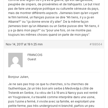
peuplée de snipers, de proxénètes et de trafiquants. Le but n’est
pas de faire une analyse politique ou culturelle sérieuse du pays,
mais de montrer différents aspects. J’aimerais bien qu’en voyant
le film terminé, un français puisse se dire “Ah tiens, il y a ça en
Albanie?” ou “ça donne envie d’y aller”. De la même façon
j’aimerais bien qu’un Albanais ou un Serbe puisse dire “Ah tiens, il
y a ça dans mon pays?” ou “pour une fois, on ne montre pas
toujours les mêmes choses quand on parle de mon pays”.
Nov 14, 2017 at 19 h 25 min
#188564
FRANCOIS
Guest
Bonjour Julien,
Je ne sais pas trop ce que tu cherches, si tu cherches de
l’authentique, j’ai un très bon ami serbe à Medvedja à côté de
Trstenik en Serbie, il a vécu de 5 à 19 ans à Nancy puis est rentré
en Yougoslavie, il a travaillé comme interprète dans une usine,
puis l’usine a fermé, il vivote avec sa famille, en exploitant une
petite ferme, pas très underground ni branché, parfois un peu