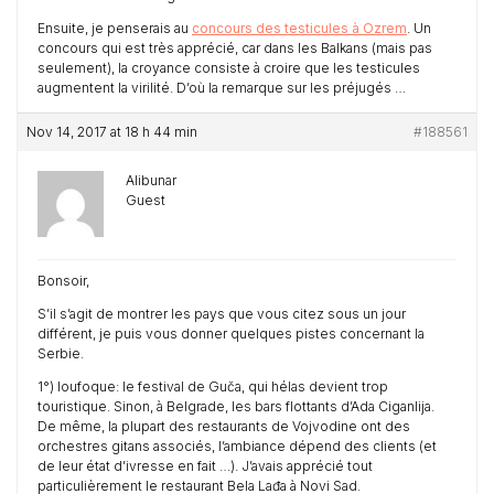
Ensuite, je penserais au
concours des testicules à Ozrem
. Un
concours qui est très apprécié, car dans les Balkans (mais pas
seulement), la croyance consiste à croire que les testicules
augmentent la virilité. D’où la remarque sur les préjugés …
Nov 14, 2017 at 18 h 44 min
#188561
Alibunar
Guest
Bonsoir,
S’il s’agit de montrer les pays que vous citez sous un jour
différent, je puis vous donner quelques pistes concernant la
Serbie.
1°) loufoque: le festival de Guča, qui hélas devient trop
touristique. Sinon, à Belgrade, les bars flottants d’Ada Ciganlija.
De même, la plupart des restaurants de Vojvodine ont des
orchestres gitans associés, l’ambiance dépend des clients (et
de leur état d’ivresse en fait …). J’avais apprécié tout
particulièrement le restaurant Bela Lađa à Novi Sad.