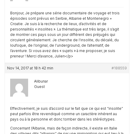
Bonjour, Je prépare une série documentaire de voyage et trois
épisodes sont prévus en Serbie, Albanie et Montenegro +
Croatie. Je suis à la recherche de lieux, d’activités et de
personnalités « insolites ». La thématique est très large, il s’agit
de montrer ces pays sous un jour différent des préjugés qui
circulent généralement. Je cherche de l’insolite, du décalé, du
loufoque, de l’original, de l’underground, de l’alternatif, de
l’aventure. Si vous avez des « sujets » à me proposer, je suis
preneur ! Merci d’avance, Julien</p>
Nov 14, 2017 at 18 h 42 min
#188559
Alibunar
Guest
Effectivement, je suis d’accord sur le fait que ce qui est “insolite”
peut parfois être revendiqué comme un caractère inhérent au
pays ou à la personne et donc tomber dans les stéréotypes.
Concernant l’Albanie, mais de façon indirecte, il existe en Italie
des villages dits “albanais” de par une immigration qui eut lieu à la