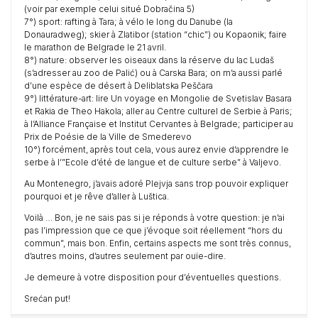
(voir par exemple celui situé Dobračina 5)
7°) sport: rafting à Tara; à vélo le long du Danube (la
Donauradweg); skier à Zlatibor (station “chic”) ou Kopaonik; faire
le marathon de Belgrade le 21 avril.
8°) nature: observer les oiseaux dans la réserve du lac Ludaš
(s’adresser au zoo de Palić) ou à Carska Bara; on m’a aussi parlé
d’une espèce de désert à Deliblatska Peščara
9°) littérature-art: lire Un voyage en Mongolie de Svetislav Basara
et Rakia de Theo Hakola; aller au Centre culturel de Serbie à Paris;
à l’Alliance Française et Institut Cervantes à Belgrade; participer au
Prix de Poésie de la Ville de Smederevo
10°) forcément, après tout cela, vous aurez envie d’apprendre le
serbe à l’”Ecole d’été de langue et de culture serbe” à Valjevo.
Au Montenegro, j’avais adoré Plejvja sans trop pouvoir expliquer
pourquoi et je rêve d’aller à Luštica.
Voilà … Bon, je ne sais pas si je réponds à votre question: je n’ai
pas l’impression que ce que j’évoque soit réellement “hors du
commun”, mais bon. Enfin, certains aspects me sont très connus,
d’autres moins, d’autres seulement par ouïe-dire.
Je demeure à votre disposition pour d’éventuelles questions.
Srećan put!