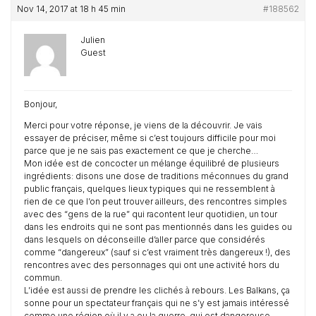
Nov 14, 2017 at 18 h 45 min
#188562
Julien
Guest
Bonjour,
Merci pour votre réponse, je viens de la découvrir. Je vais
essayer de préciser, même si c’est toujours difficile pour moi
parce que je ne sais pas exactement ce que je cherche…
Mon idée est de concocter un mélange équilibré de plusieurs
ingrédients: disons une dose de traditions méconnues du grand
public français, quelques lieux typiques qui ne ressemblent à
rien de ce que l’on peut trouver ailleurs, des rencontres simples
avec des “gens de la rue” qui racontent leur quotidien, un tour
dans les endroits qui ne sont pas mentionnés dans les guides ou
dans lesquels on déconseille d’aller parce que considérés
comme “dangereux” (sauf si c’est vraiment très dangereux !), des
rencontres avec des personnages qui ont une activité hors du
commun.
L’idée est aussi de prendre les clichés à rebours. Les Balkans, ça
sonne pour un spectateur français qui ne s’y est jamais intéressé
comme une région où il y a eu la guerre, qui est dangereuse,