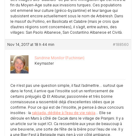
fin du Moyen-Age suite aux invasions turques. Ces populations
ont emmené leur culture (gréco-byzantine) et leur langue qui
subsistent encore actuellement sous le nom de Arbëresh. Dans
le massif du Pollino, en Basilicata et Calabre (mais je crois que
d’autres régions sont concernées), il s’agit, entre autres, des
villages: San Paolo Albanese, San Costantino Albanese et Cività.
Nov 14, 2017 at 18 h 44 min
#188560
Sandrine Monllor (Fuchinran)
Keymaster
Ce n’est pas une question simple, il faut l’admettre… surtout que
dans le fond, il arrive que l’insolite soit un renforcement de
certains préjugés 😉 Et Alibunar, passionnée et très bonne
connaisseuse a rassemblé déjà d’excellentes idées que je
confirme. Pour ce qui est de l’insolite, je pense à deux concours
insolites : la
rakijada, dédiée à l’eau de vie rakija
… Elle se
déroule en Mars à côté de Cacak dans le village de Pranjani. Il y a
un article sur le sujet ICI. Ca ressemble aux yeux de beaucoup à
une beuverie, une sorte de fête de la bière pour l’eau de vie. Il y
a une Bier Fest à Belgrade mais rien à voir côté ambiance.