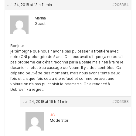
Juil 24, 2018 at 13 h 11 min
#206384
Marina
Guest
Bonjour
je témoigne que nous n’avons pas pu passer la frontière avec
notre CNI prolongée de 5 ans. On nous avait dit que ça ne posait
pas problème car c’était reconnu par la Bosnie mais rien à faire le
douanier a refusé au passage de Neum. Il y a des contrôles. Ca
dépend peut-être des moments, mais nous avons tenté deux
fois et chaque fois cela a été refusé et comme on avait une
voiture on n’a pas pu choisir le catamaran. On a renoncé à
Dubrovnik à regret.
Juil 24, 2018 at 16 h 41 min
#206388
JG
Moderator