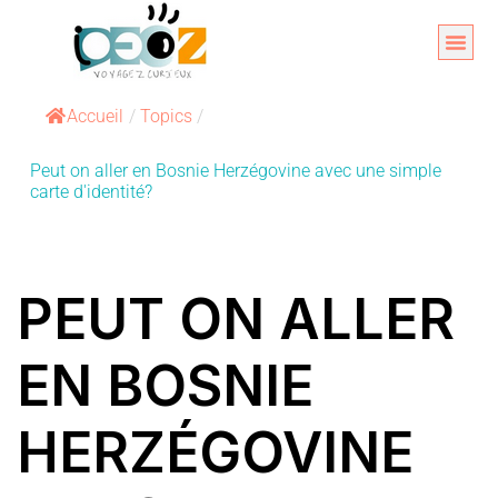
Aller
au
Organise
A propos 
contenu
Accueil
/
Topics
/
Peut on aller en Bosnie Herzégovine avec une simple
carte d'identité?
PEUT ON ALLER
EN BOSNIE
HERZÉGOVINE