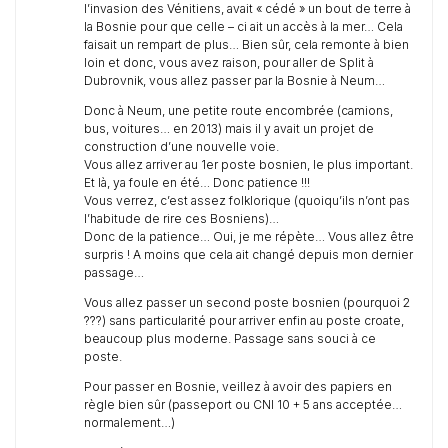
l’invasion des Vénitiens, avait « cédé » un bout de terre à
la Bosnie pour que celle – ci ait un accès à la mer… Cela
faisait un rempart de plus… Bien sûr, cela remonte à bien
loin et donc, vous avez raison, pour aller de Split à
Dubrovnik, vous allez passer par la Bosnie à Neum…
Donc à Neum, une petite route encombrée (camions,
bus, voitures… en 2013) mais il y avait un projet de
construction d’une nouvelle voie.
Vous allez arriver au 1er poste bosnien, le plus important.
Et là, ya foule en été… Donc patience !!!
Vous verrez, c’est assez folklorique (quoiqu’ils n’ont pas
l’habitude de rire ces Bosniens)…
Donc de la patience… Oui, je me répète… Vous allez être
surpris ! A moins que cela ait changé depuis mon dernier
passage…
Vous allez passer un second poste bosnien (pourquoi 2
???) sans particularité pour arriver enfin au poste croate,
beaucoup plus moderne. Passage sans souci à ce
poste.
Pour passer en Bosnie, veillez à avoir des papiers en
règle bien sûr (passeport ou CNI 10 + 5 ans acceptée…
normalement…)