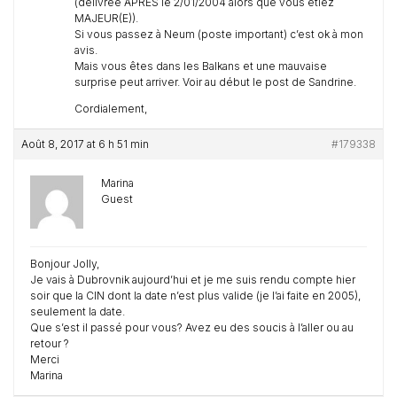
(délivrée APRES le 2/01/2004 alors que vous étiez
MAJEUR(E)).
Si vous passez à Neum (poste important) c’est ok à mon
avis.
Mais vous êtes dans les Balkans et une mauvaise
surprise peut arriver. Voir au début le post de Sandrine.
Cordialement,
Août 8, 2017 at 6 h 51 min
#179338
Marina
Guest
Bonjour Jolly,
Je vais à Dubrovnik aujourd’hui et je me suis rendu compte hier
soir que la CIN dont la date n’est plus valide (je l’ai faite en 2005),
seulement la date.
Que s’est il passé pour vous? Avez eu des soucis à l’aller ou au
retour ?
Merci
Marina