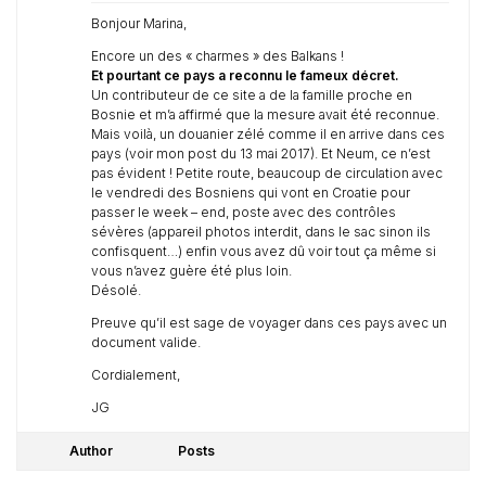
Bonjour Marina,
Encore un des « charmes » des Balkans !
Et pourtant ce pays a reconnu le fameux décret.
Un contributeur de ce site a de la famille proche en
Bosnie et m’a affirmé que la mesure avait été reconnue.
Mais voilà, un douanier zélé comme il en arrive dans ces
pays (voir mon post du 13 mai 2017). Et Neum, ce n’est
pas évident ! Petite route, beaucoup de circulation avec
le vendredi des Bosniens qui vont en Croatie pour
passer le week – end, poste avec des contrôles
sévères (appareil photos interdit, dans le sac sinon ils
confisquent…) enfin vous avez dû voir tout ça même si
vous n’avez guère été plus loin.
Désolé.
Preuve qu’il est sage de voyager dans ces pays avec un
document valide.
Cordialement,
JG
Author
Posts