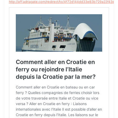
http://aff.adriagate.com/redirect/to/4f72d144dd33e83b729a22f43