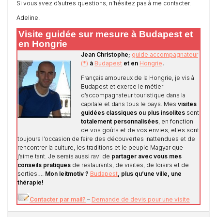
Si vous avez d’autres questions, n’hésitez pas à me contacter.
Adeline.
Visite guidée sur mesure à Budapest et
en Hongrie
Jean Christophe;
guide accompagnateur
(*)
à
Budapest
et en
Hongrie
.
Français amoureux de la Hongrie, je vis à
Budapest et exerce le métier
d’accompagnateur touristique dans la
capitale et dans tous le pays. Mes
visites
guidées classiques ou plus insolites
sont
totalement personnalisées
, en fonction
de vos goûts et de vos envies, elles sont
toujours l’occasion de faire des découvertes inattendues et de
rencontrer la culture, les traditions et le peuple Magyar que
j’aime tant. Je serais aussi ravi de
partager avec vous mes
conseils pratiques
de restaurants, de visites, de loisirs et de
sorties….
Mon leitmotiv ?
Budapest
, plus qu’une ville, une
thérapie!
Contacter par mail?
–
Demande de devis pour une visite