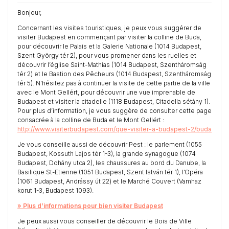
Bonjour,
Concernant les visites touristiques, je peux vous suggérer de
visiter Budapest en commençant par visiter la colline de Buda,
pour découvrir le Palais et la Galerie Nationale (1014 Budapest,
Szent György tér 2), pour vous promener dans les ruelles et
découvrir l’église Saint-Mathias (1014 Budapest, Szentháromság
tér 2) et le Bastion des Pêcheurs (1014 Budapest, Szentháromság
tér 5). N’hésitez pas à continuer la visite de cette partie de la ville
avec le Mont Gellért, pour découvrir une vue imprenable de
Budapest et visiter la citadelle (1118 Budapest, Citadella sétány 1).
Pour plus d’information, je vous suggère de consulter cette page
consacrée à la colline de Buda et le Mont Gellért :
http://www.visiterbudapest.com/que-visiter-a-budapest-2/buda
Je vous conseille aussi de découvrir Pest : le parlement (1055
Budapest, Kossuth Lajos tér 1-3), la grande synagogue (1074
Budapest, Dohány utca 2), les chaussures au bord du Danube, la
Basilique St-Etienne (1051 Budapest, Szent István tér 1), l’Opéra
(1061 Budapest, Andrássy út 22) et le Marché Couvert (Vamhaz
korut 1-3, Budapest 1093).
» Plus d’informations pour bien visiter Budapest
Je peux aussi vous conseiller de découvrir le Bois de Ville