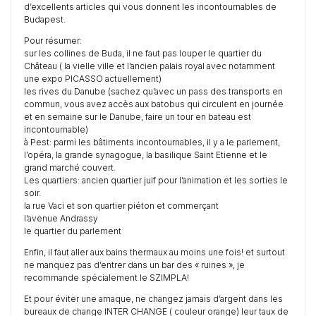
d’excellents articles qui vous donnent les incontournables de
Budapest.
Pour résumer:
sur les collines de Buda, il ne faut pas louper le quartier du
Château ( la vielle ville et l’ancien palais royal avec notamment
une expo PICASSO actuellement)
les rives du Danube (sachez qu’avec un pass des transports en
commun, vous avez accès aux batobus qui circulent en journée
et en semaine sur le Danube, faire un tour en bateau est
incontournable)
à Pest: parmi les bâtiments incontournables, il y a le parlement,
l’opéra, la grande synagogue, la basilique Saint Etienne et le
grand marché couvert.
Les quartiers: ancien quartier juif pour l’animation et les sorties le
soir.
la rue Vaci et son quartier piéton et commerçant
l’avenue Andrassy
le quartier du parlement
Enfin, il faut aller aux bains thermaux au moins une fois! et surtout
ne manquez pas d’entrer dans un bar des « ruines », je
recommande spécialement le SZIMPLA!
Et pour éviter une arnaque, ne changez jamais d’argent dans les
bureaux de change INTER CHANGE ( couleur orange) leur taux de