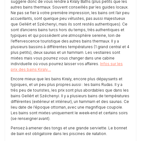
suggère donc de vous rendre à Kiraly Baths (plus petits que les
autres bains thermaux. Souvent conseillés par les guides locaux.
Ne pas se fier à votre première impression, les bains ont l’air peu
accueillants, sont quelque peu vétustes, pas aussi majestueux
que Gellért et Széchenyi, mais ils sont restés authentiques). Ce
sont d’anciens bains turcs hors du temps, très authentiques et
typiques et qui possèdent une atmosphère sereine, loin de
l’effervescence touristique des autres bains thermaux. Il y a
plusieurs bassins à différentes températures (1 grand central et 4
plus petits), deux saunas et un hammam. Les vestiaires sont
mixtes mais vous pourrez vous changer dans une cabine
individuelle où vous pourrez laisser vos affaires.
Infos sur les
prix des bains Kiraly…
Encore mieux que les bains Kiraly, encore plus dépaysants et
typiques, et un peu plus propres aussi : les bains Rudas. Il y a
très peu de touristes, les prix sont plus abordables que dans les
bains Gellért et Széchenyi. Il y a plusieurs bains de températures
différentes (extérieur et intérieur), un hammam et des saunas. Ce
lieu date de l’époque ottoman, avec une magnifique coupole.
Les bains sont mixtes uniquement le week-end et certains soirs
(se renseigner avant).
Pensez à amener des tongs et une grande serviette. Le bonnet
de bain est obligatoire dans les piscines de natation.