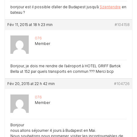
bonjour est il possible d’aller de Budapest jusqu’à
Szentendre
en
bateau ?
Fév 11, 2015 at 18 h 23 min
#104158
076
Member
Bonjour, je dois me rendre de l’aéroport à HOTEL GRIFF Bartok
Bella ut 152 par quels transports en commun ??? Merci bcp
Fév 20, 2015 at 22 h 42 min
#104726
076
Member
Bonjour
nous allons séjourner 4 jours à Budapest en Mai.
Nous souhaitons nous promener, visiter les incontournables de