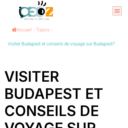
Aller
au
Organise
A propos 
contenu
Accueil
/
Topics
/
Visiter Budapest et conseils de voyage sur Budapest?
VISITER
BUDAPEST ET
CONSEILS DE