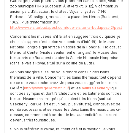
(Városliget). Vous pourrez vous promener dans les bois, visiter le
zoo municipal (1146 Budapest, Állatkerti krt. 6-12), Vidámpark un
ancien parc d’attraction, le château Vajdahunyad var (1146
Budapest, Városliget), mais aussi la place des Héros (Budapest,
1062). Plus d’information sur :
http://www.visiterbudapest.com/que-visiter-a-budapest-2/pest
Concernant les musées, s’il fallait en suggérer trois ou quatre, je
choisirais (après c’est selon vos centres d’intérêt) : le Musée
National Hongrois qui retrace l’histoire de la Hongrie, l’Holocaust
Memorial Center (visites seulement en anglais), le Musée des
beaux-arts de Budapest ou bien la Galerie Nationale Hongroise
(dans le Palais Royal, situé sur la colline de Buda).
Je vous suggère aussi de vous rendre dans un des bains
thermaux de la ville. Concernant les bains thermaux, tout dépend
de ce que vous recherchez. Je peux vous suggérer les bains
Gellért (
http://www.gellertbath.hu/
) et les
bains Széchenyi
qui
sont très sympas et dont l’architecture et les bâtiments sont très
beaux ! Néanmoins, malgré qu’ils soient très biens (surtout
Széchenyi, car Gellért est un peu plus vétuste), grands, avec de
nombreux bassins et services, les deux bains thermaux cités ci-
dessus, commencent à perdre de leur authenticité car ils sont
devenus très touristiques.
Si vous préférez le calme, l’authenticité et la tradition, je vous