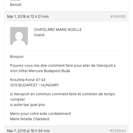
Benoît
Mar 1, 2018 at 13 h 21 min
#194685
CHATELARD MARIE NOELLE
Guest
Bonjour
Pouvez vous me dire comment faire pour aller de l’aéroport a
mon hôtel Mercure Budapest Buda
Krisztina Korut 41-43
1013 BUDAPEST – HUNGARY
si transport en commun comment faire et combien de temps
compter
si autre taxi quel prix
Merci pour votre aide cordialement
Marie Noelle Chatelard
Mai 7, 2019 at 18 h 56 min
#229944