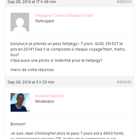
Sep 28, 2014 at 17 h 46 min
#96934
Voyageur Curieux (Auteur invité)
Participant
bonjour,si je prends un pass hetijegy= 7 jours. QUEL EN EST le
prix en 2014? Faut il le composter à chaque voyage?tram, metro,
bus?
il faut aussi une photo d ‘indentité pour le hetijegy?
merci de votre réponse.
Sep 29, 2014 at 0 h 23 min
#96942
budasensations
Moderator
Bonsoir!
Je suis Jean-Christophe! alors le pass 7 jours est à 4900 forint,
ça correspond à environ 17€. Inutile de le composter, il est