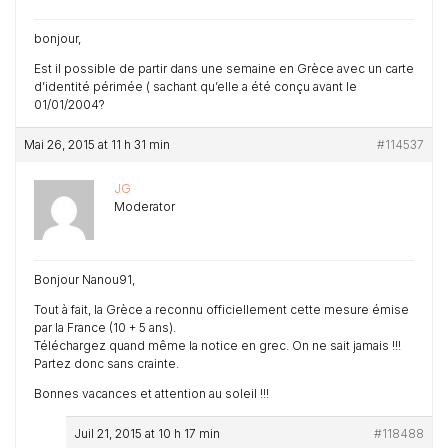
bonjour,
Est il possible de partir dans une semaine en Grèce avec un carte
d’identité périmée ( sachant qu’elle a été conçu avant le
01/01/2004?
Mai 26, 2015 at 11 h 31 min
#114537
JG
Moderator
Bonjour Nanou91,
Tout à fait, la Grèce a reconnu officiellement cette mesure émise
par la France (10 + 5 ans).
Téléchargez quand même la notice en grec. On ne sait jamais !!!
Partez donc sans crainte.
Bonnes vacances et attention au soleil !!!
Juil 21, 2015 at 10 h 17 min
#118488