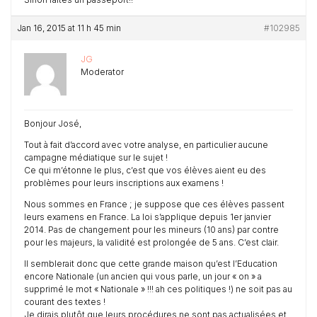
Jan 16, 2015 at 11 h 45 min
#102985
JG
Moderator
Bonjour José,
Tout à fait d’accord avec votre analyse, en particulier aucune
campagne médiatique sur le sujet !
Ce qui m’étonne le plus, c’est que vos élèves aient eu des
problèmes pour leurs inscriptions aux examens !
Nous sommes en France ; je suppose que ces élèves passent
leurs examens en France. La loi s’applique depuis 1er janvier
2014. Pas de changement pour les mineurs (10 ans) par contre
pour les majeurs, la validité est prolongée de 5 ans. C’est clair.
Il semblerait donc que cette grande maison qu’est l’Education
encore Nationale (un ancien qui vous parle, un jour « on » a
supprimé le mot « Nationale » !!! ah ces politiques !) ne soit pas au
courant des textes !
Je dirais plutôt que leurs procédures ne sont pas actualisées et