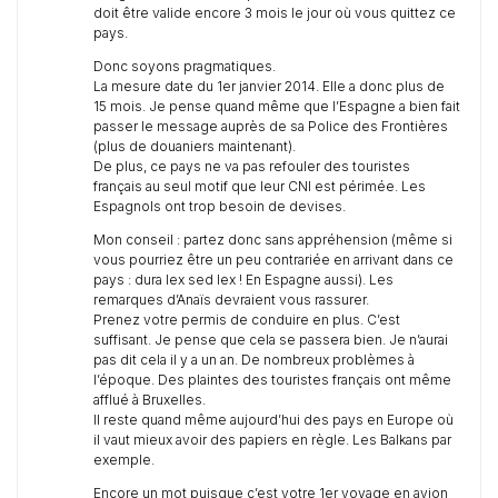
doit être valide encore 3 mois le jour où vous quittez ce
pays.
Donc soyons pragmatiques.
La mesure date du 1er janvier 2014. Elle a donc plus de
15 mois. Je pense quand même que l’Espagne a bien fait
passer le message auprès de sa Police des Frontières
(plus de douaniers maintenant).
De plus, ce pays ne va pas refouler des touristes
français au seul motif que leur CNI est périmée. Les
Espagnols ont trop besoin de devises.
Mon conseil : partez donc sans appréhension (même si
vous pourriez être un peu contrariée en arrivant dans ce
pays : dura lex sed lex ! En Espagne aussi). Les
remarques d’Anaïs devraient vous rassurer.
Prenez votre permis de conduire en plus. C’est
suffisant. Je pense que cela se passera bien. Je n’aurai
pas dit cela il y a un an. De nombreux problèmes à
l’époque. Des plaintes des touristes français ont même
afflué à Bruxelles.
Il reste quand même aujourd’hui des pays en Europe où
il vaut mieux avoir des papiers en règle. Les Balkans par
exemple.
Encore un mot puisque c’est votre 1er voyage en avion