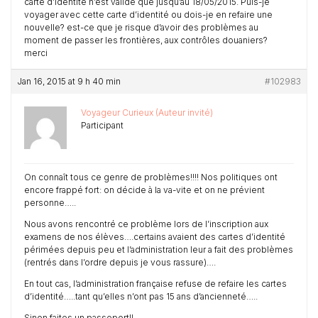
carte d’identité n’est valide que jusqu’au 18/05/2015. Puis-je
voyager avec cette carte d’identité ou dois-je en refaire une
nouvelle? est-ce que je risque d’avoir des problèmes au
moment de passer les frontières, aux contrôles douaniers?
merci
Jan 16, 2015 at 9 h 40 min
#102983
Voyageur Curieux (Auteur invité)
Participant
On connaît tous ce genre de problèmes!!!! Nos politiques ont
encore frappé fort: on décide à la va-vite et on ne prévient
personne…..
Nous avons rencontré ce problème lors de l’inscription aux
examens de nos élèves….certains avaient des cartes d’identité
périmées depuis peu et l’administration leur a fait des problèmes
(rentrés dans l’ordre depuis je vous rassure)….
En tout cas, l’administration française refuse de refaire les cartes
d’identité…..tant qu’elles n’ont pas 15 ans d’ancienneté…..
Sinon faites un passeport!!