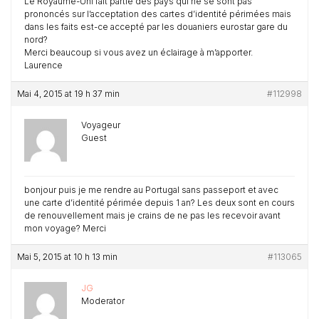
Le Royaume-Uni fait partie des pays qui ne se sont pas
prononcés sur l’acceptation des cartes d’identité périmées mais
dans les faits est-ce accepté par les douaniers eurostar gare du
nord?
Merci beaucoup si vous avez un éclairage à m’apporter.
Laurence
Mai 4, 2015 at 19 h 37 min
#112998
Voyageur
Guest
bonjour puis je me rendre au Portugal sans passeport et avec
une carte d’identité périmée depuis 1 an? Les deux sont en cours
de renouvellement mais je crains de ne pas les recevoir avant
mon voyage? Merci
Mai 5, 2015 at 10 h 13 min
#113065
JG
Moderator