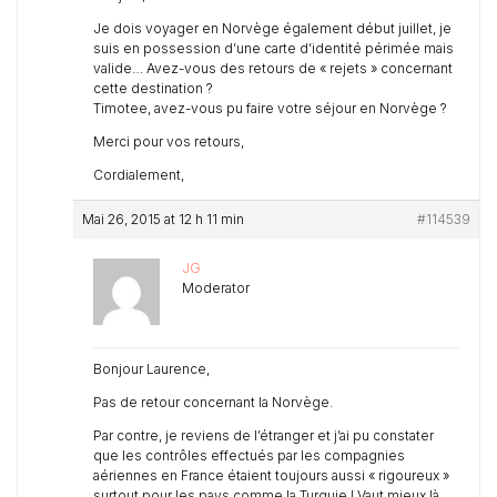
Je dois voyager en Norvège également début juillet, je
suis en possession d’une carte d’identité périmée mais
valide… Avez-vous des retours de « rejets » concernant
cette destination ?
Timotee, avez-vous pu faire votre séjour en Norvège ?
Merci pour vos retours,
Cordialement,
Mai 26, 2015 at 12 h 11 min
#114539
JG
Moderator
Bonjour Laurence,
Pas de retour concernant la Norvège.
Par contre, je reviens de l’étranger et j’ai pu constater
que les contrôles effectués par les compagnies
aériennes en France étaient toujours aussi « rigoureux »
surtout pour les pays comme la Turquie ! Vaut mieux là