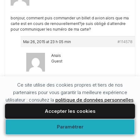
bonjour, comment puis commander un billet d avion alors que ma
carte est en cours de renouvellement?je suis obligé d attendre
pour communiquer les numéro de ma carte?
Mai 26, 2015 at 23 h 05 min
#114578
Anaïs
Guest
Bonjour,
Ce site utilise des cookies propres et tiers de nos
partenaires pour vous garantir la meilleure expérience
En toute logique, vous n’avez pas besoin d’avoir votre
numéro de CNI lorsque vous réservé. Vous en aurez
utilisateur : consultez la
politique de données personnelles
.
besoin au moment de l’enregistrement des billets
d’avion.
Accepter les cookies
Je ne connais pas la compagnie aérienne que vous
utilisez, mais en tout cas pour le low cost ça marche
Modifier vos préférences
Paramétrer
ainsi.
Cordialement,