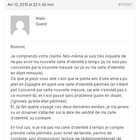
Avr 13, 2015 at 22 h 42 min
#111267
Anaïs
Guest
Bonsoir,
Je comprends votre crainte. Moi-même je suis très inquiète de
ne pas avoir ma nouvelle carte d’identité à temps (je ne suis pas
concernée par la nouvelle mesure car j’ai eu ma carte d’identité
en étant mineure).
Ce que je peux vous dire c’est que le petite ami d’une amie a pu
aller en Espagne en ayant une carte d’identité périmée (et n’étant
pas concerné par cette nouvelle mesure, car elle n’existait pas à
ce moment là), et il est passé sans problème (juste en disant,
j’ignorais qu’elle était périmée).
Et, j’ai fait quatre voyage ces deux dernières années, je n’ai jamais
vu un douanier s’attarder sur la date de validité de ma carte
d’identité, au contraire…
En tout cas, si je n’ai pas ma carte d’identité à temps je compte
prendre celle périmée, avec livret de famille, permis de
conduire, avis d’imposition, facture de téléphone/internet (et