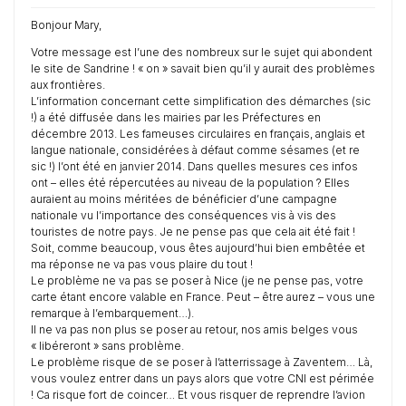
Bonjour Mary,
Votre message est l’une des nombreux sur le sujet qui abondent
le site de Sandrine ! « on » savait bien qu’il y aurait des problèmes
aux frontières.
L’information concernant cette simplification des démarches (sic
!) a été diffusée dans les mairies par les Préfectures en
décembre 2013. Les fameuses circulaires en français, anglais et
langue nationale, considérées à défaut comme sésames (et re
sic !) l’ont été en janvier 2014. Dans quelles mesures ces infos
ont – elles été répercutées au niveau de la population ? Elles
auraient au moins méritées de bénéficier d’une campagne
nationale vu l’importance des conséquences vis à vis des
touristes de notre pays. Je ne pense pas que cela ait été fait !
Soit, comme beaucoup, vous êtes aujourd’hui bien embêtée et
ma réponse ne va pas vous plaire du tout !
Le problème ne va pas se poser à Nice (je ne pense pas, votre
carte étant encore valable en France. Peut – être aurez – vous une
remarque à l’embarquement…).
Il ne va pas non plus se poser au retour, nos amis belges vous
« libéreront » sans problème.
Le problème risque de se poser à l’atterrissage à Zaventem… Là,
vous voulez entrer dans un pays alors que votre CNI est périmée
! Ca risque fort de coincer… Et vous risquer de reprendre l’avion