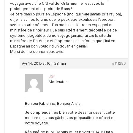
voyager avec une CNI valide. Or la mienne l’est avec le
prolongement obligatoire de 5 ans !
Je pars dans 5 jours en Espagne (moi qui n’aie jamais pris l’avion),
et je lis sur les forums que je peux être expulsée à l’aéroport
avec ma carte périmée d’un mois et la lettre en espagnol du
ministère de l’intérieur !! Je suis littéralement dégoûtée de ce
système, dégoûtée. Je ne voyage jamais, j’ai cru le site du
ministère de l’intérieur et j’apprends par un forum que j’irai en
Espagne au bon vouloir d’un douanier, génial.
Merci de me donner votre avis.
Avr 14, 2015 at 10 h 28 min
#111296
JG
Moderator
Bonjour Fabienne, Bonjour Anaïs,
Je comprends très bien votre désarroi devant cette
mesure qui vous gâche vos préparatifs de départ et
votre voyage.
Résumé de la loi. Depuis le 1er janvier 2014, l’ Etat a