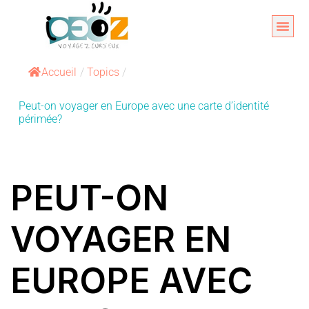
Aller
au
Organise
A propos 
contenu
Accueil
/
Topics
/
Peut-on voyager en Europe avec une carte d’identité
périmée?
PEUT-ON
VOYAGER EN
EUROPE AVEC