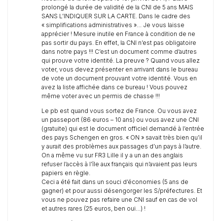
prolongé la durée de validité de la CNI de 5 ans MAIS
SANS L’INDIQUER SUR LA CARTE. Dans le cadre des
« simplifications administratives »… Je vous laisse
apprécier ! Mesure inutile en France à condition de ne
pas sortir du pays. En effet, la CNI n’est pas obligatoire
dans notre pays !!! C’est un document comme d’autres
qui prouve votre identité. La preuve ? Quand vous allez
voter, vous devez présenter en arrivant dans le bureau
de vote un document prouvant votre identité. Vous en
avez la liste affichée dans ce bureau ! Vous pouvez
même voter avec un permis de chasse !!!
Le pb est quand vous sortez de France. Ou vous avez
un passeport (86 euros – 10 ans) ou vous avez une CNI
(gratuite) qui est le document officiel demandé à l’entrée
des pays Schengen en gros. « ON » savait très bien qu’il
y aurait des problèmes aux passages d’un pays à l’autre.
On a même vu sur FR3 Lille il y a un an des anglais
refuser l’accès à l’île aux français qui n’avaient pas leurs
papiers en règle.
Ceci a été fait dans un souci d’économies (5 ans de
gagner) et pour aussi désengorger les S/préfectures. Et
vous ne pouvez pas refaire une CNI sauf en cas de vol
et autres rares (25 euros, ben oui…) !