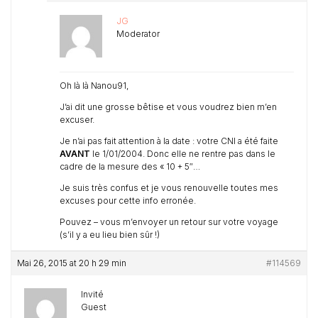
JG
Moderator
Oh là là Nanou91,
J’ai dit une grosse bêtise et vous voudrez bien m’en
excuser.
Je n’ai pas fait attention à la date : votre CNI a été faite
AVANT
le 1/01/2004. Donc elle ne rentre pas dans le
cadre de la mesure des « 10 + 5″…
Je suis très confus et je vous renouvelle toutes mes
excuses pour cette info erronée.
Pouvez – vous m’envoyer un retour sur votre voyage
(s’il y a eu lieu bien sûr !)
Mai 26, 2015 at 20 h 29 min
#114569
Invité
Guest