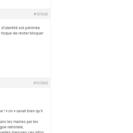
#101345
e d’identité est périmée
 risque de rester bloquer
#101360
! « on » savait bien qu’il
ans les mairies par les
gue nationale,
quelles mesures ces infos