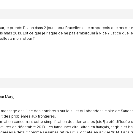
ur, je prends l’avion dans 2 jours pour Bruxelles et je m aperçois que ma cart
s mars 2013. Est ce que je risque de ne pas embarquer à Nice ? Est ce que je
xelles à mon retour ?
ur Mary,
 message est l’une des nombreux sur le sujet qui abondent le site de Sandrine 
ait des problèmes aux frontières.
ormation concernant cette simplification des démarches (sic !) a été diffusée d
ctures en décembre 2013. Les fameuses circulaires en français, anglais et lan
dérées à défaut comme sésames (et re sic !) l’ont été en janvier 2014. Dans 