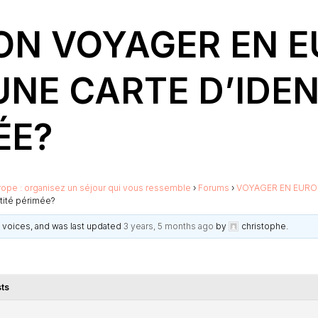
ON VOYAGER EN 
UNE CARTE D’IDEN
ÉE?
rope : organisez un séjour qui vous ressemble
›
Forums
›
VOYAGER EN EURO
tité périmée?
 5 voices, and was last updated
3 years, 5 months ago
by
christophe
.
ts