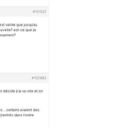
#101523
’est valide que jusqu’au
ouvelle? est-ce que je
douaniers?
#102983
 décide à la va-vite et on
s….certains avaient des
(rentrés dans l’ordre