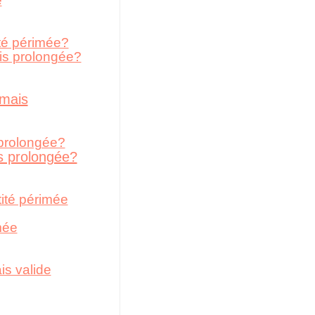
e
ité périmée?
is prolongée?
 mais
 prolongée?
s prolongée?
ité périmée
mée
is valide