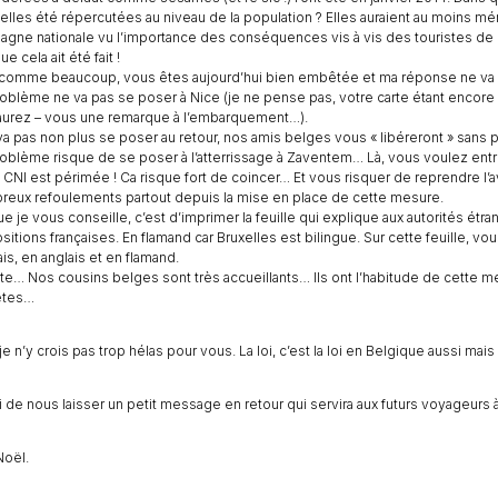
 elles été répercutées au niveau de la population ? Elles auraient au moins mé
gne nationale vu l’importance des conséquences vis à vis des touristes de
e cela ait été fait !
 comme beaucoup, vous êtes aujourd’hui bien embêtée et ma réponse ne va pa
oblème ne va pas se poser à Nice (je ne pense pas, votre carte étant encore 
aurez – vous une remarque à l’embarquement…).
 va pas non plus se poser au retour, nos amis belges vous « libéreront » sans
oblème risque de se poser à l’atterrissage à Zaventem… Là, vous voulez entr
 CNI est périmée ! Ca risque fort de coincer… Et vous risquer de reprendre l’avi
eux refoulements partout depuis la mise en place de cette mesure.
e je vous conseille, c’est d’imprimer la feuille qui explique aux autorités étr
sitions françaises. En flamand car Bruxelles est bilingue. Sur cette feuille, v
ais, en anglais et en flamand.
te… Nos cousins belges sont très accueillants… Ils ont l’habitude de cette m
êtes…
je n’y crois pas trop hélas pour vous. La loi, c’est la loi en Belgique aussi mais 
 de nous laisser un petit message en retour qui servira aux futurs voyageurs à
Noël.