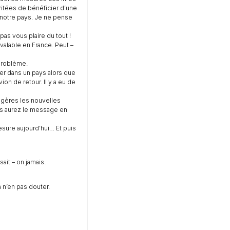
ritées de bénéficier d’une
 notre pays. Je ne pense
s vous plaire du tout !
valable en France. Peut –
 problème.
er dans un pays alors que
on de retour. Il y a eu de
angères les nouvelles
ous aurez le message en
esure aujourd’hui… Et puis
sait – on jamais.
 n’en pas douter.