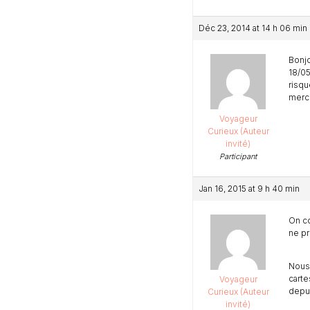
Déc 23, 2014 at 14 h 06 min
Bonjo
18/05
risqu
merc
Voyageur
Curieux (Auteur
invité)
Participant
Jan 16, 2015 at 9 h 40 min
On co
ne pr
Nous 
carte
Voyageur
depui
Curieux (Auteur
invité)