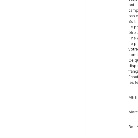
ont –
campa
pas qu
Soit,
Le pr
être 
Il ne
Le pr
votre
nombr
Ce qu
dispo
franç
Ensui
les f
Mais 
Merci
Bon 