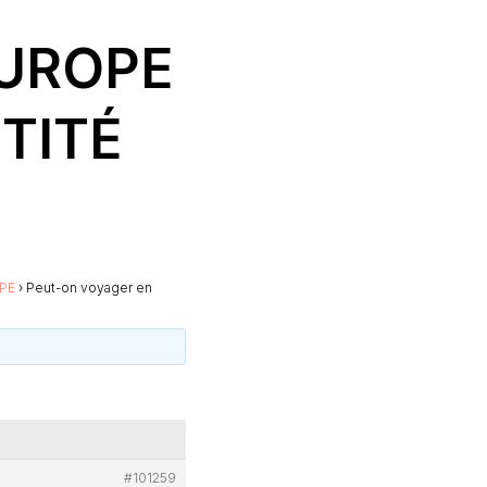
EUROPE
TITÉ
PE
›
Peut-on voyager en
#101259