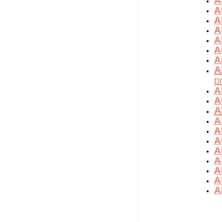
A
A
A
A
A
A
A
A
p
A
Al
A
A
A
A
A
A
A
A
A