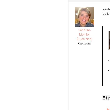
Peut-
de la
Sandrine
Monllor
(Fuchinran)
Keymaster
Et 