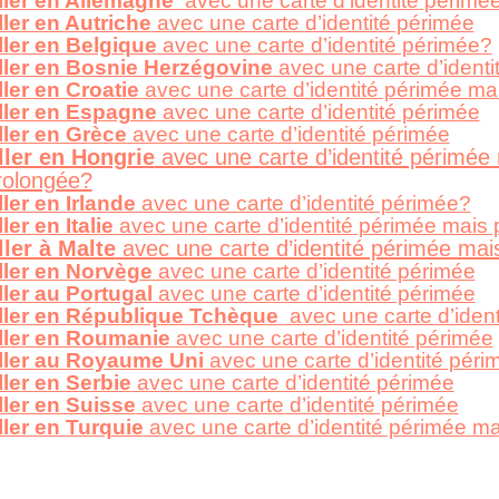
ller en Allemagne
avec une carte d’identité périmé
ller en Autriche
avec une carte d’identité périmée
ller en Belgique
avec une carte d’identité périmée?
ller en Bosnie Herzégovine
avec une carte d’ident
ller en Croatie
avec une carte d’identité périmée ma
ller en Espagne
avec une carte d’identité périmée
ller en Grèce
avec une carte d’identité périmée
ller en Hongrie
avec une carte d’identité périmée
rolongée?
ller en Irlande
avec une carte d’identité périmée?
ler en Italie
avec une carte d’identité périmée mais
ller à Malte
avec une carte d’identité périmée mai
ller en Norvège
avec une carte d’identité périmée
ller au Portugal
avec une carte d’identité périmée
ller en République Tchèque
avec une carte d’ident
ller en Roumanie
avec une carte d’identité périmée
ller au Royaume Uni
avec une carte d’identité péri
ller en Serbie
avec une carte d’identité périmée
ller en Suisse
avec une carte d’identité périmée
ller en Turquie
avec une carte d’identité périmée ma