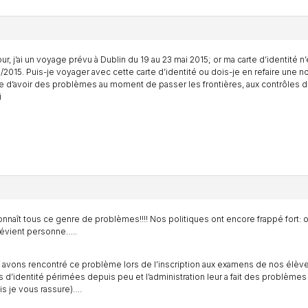
ur, j’ai un voyage prévu à Dublin du 19 au 23 mai 2015; or ma carte d’identité n
/2015. Puis-je voyager avec cette carte d’identité ou dois-je en refaire une n
e d’avoir des problèmes au moment de passer les frontières, aux contrôles 
i
nnaît tous ce genre de problèmes!!!! Nos politiques ont encore frappé fort: on
évient personne…..
avons rencontré ce problème lors de l’inscription aux examens de nos élève
s d’identité périmées depuis peu et l’administration leur a fait des problèmes 
s je vous rassure)….