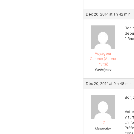
Déc 20, 2014 at 1 h 42 min
Bonjo
depui
à Bru
Voyageur
Curieux (Auteur
invité)
Participant
Déc 20, 2014 at 9 h 48 min
Bonjo
Votre
y aur
L’inf
JG
Préfe
Moderator
consi