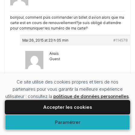
bonjour, comment puis commander un billet d avion alors que ma
carte est en cours de renouvellement?je suis obligé d attendre
pour communiquer les numéro de ma carte?
Mai 26, 2015 at 23 h 05 min
#114578
Anaïs
Guest
Bonjour,
Ce site utilise des cookies propres et tiers de nos
partenaires pour vous garantir la meilleure expérience
En toute logique, vous n’avez pas besoin d’avoir votre
numéro de CNI lorsque vous réservé. Vous en aurez
utilisateur : consultez la
politique de données personnelles
.
besoin au moment de l’enregistrement des billets
d’avion.
Accepter les cookies
Je ne connais pas la compagnie aérienne que vous
utilisez, mais en tout cas pour le low cost ça marche
Modifier vos préférences
Paramétrer
ainsi.
Cordialement,