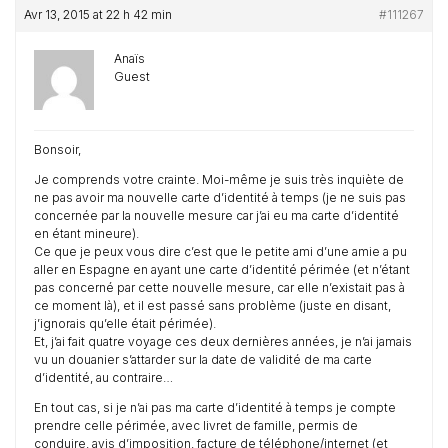
Avr 13, 2015 at 22 h 42 min
#111267
Anaïs
Guest
Bonsoir,
Je comprends votre crainte. Moi-même je suis très inquiète de
ne pas avoir ma nouvelle carte d’identité à temps (je ne suis pas
concernée par la nouvelle mesure car j’ai eu ma carte d’identité
en étant mineure).
Ce que je peux vous dire c’est que le petite ami d’une amie a pu
aller en Espagne en ayant une carte d’identité périmée (et n’étant
pas concerné par cette nouvelle mesure, car elle n’existait pas à
ce moment là), et il est passé sans problème (juste en disant,
j’ignorais qu’elle était périmée).
Et, j’ai fait quatre voyage ces deux dernières années, je n’ai jamais
vu un douanier s’attarder sur la date de validité de ma carte
d’identité, au contraire…
En tout cas, si je n’ai pas ma carte d’identité à temps je compte
prendre celle périmée, avec livret de famille, permis de
conduire, avis d’imposition, facture de téléphone/internet (et