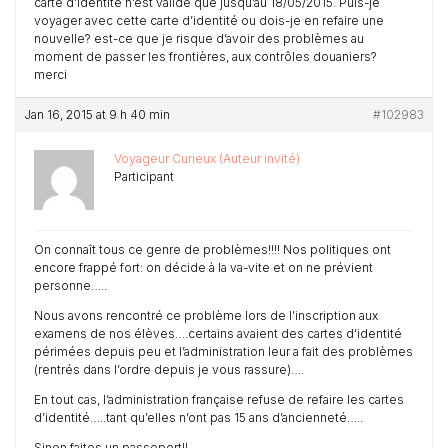
carte d’identité n’est valide que jusqu’au 18/05/2015. Puis-je
voyager avec cette carte d’identité ou dois-je en refaire une
nouvelle? est-ce que je risque d’avoir des problèmes au
moment de passer les frontières, aux contrôles douaniers?
merci
Jan 16, 2015 at 9 h 40 min
#102983
Voyageur Curieux (Auteur invité)
Participant
On connaît tous ce genre de problèmes!!!! Nos politiques ont
encore frappé fort: on décide à la va-vite et on ne prévient
personne…..
Nous avons rencontré ce problème lors de l’inscription aux
examens de nos élèves….certains avaient des cartes d’identité
périmées depuis peu et l’administration leur a fait des problèmes
(rentrés dans l’ordre depuis je vous rassure)….
En tout cas, l’administration française refuse de refaire les cartes
d’identité…..tant qu’elles n’ont pas 15 ans d’ancienneté…..
Sinon faites un passeport!!