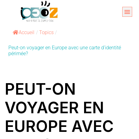
Aller
au
Organise
A propos 
contenu
Accueil
/
Topics
/
Peut-on voyager en Europe avec une carte d’identité
périmée?
PEUT-ON
VOYAGER EN
EUROPE AVEC