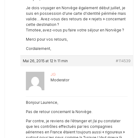
Je dois voyager en Norvège également début juillet, je
suis en possession d’une carte d’identité périmée mais
valide… Avez-vous des retours de « rejets » concernant
cette destination ?
Timotee, avez-vous pu faire votre séjour en Norvège ?
Merci pour vos retours,
Cordialement,
Mai 26, 2015 at 12 h 11 min
#114539
JG
Moderator
Bonjour Laurence,
Pas de retour concernant la Norvège.
Par contre, je reviens de l’étranger et j’ai pu constater
que les contrôles effectués par les compagnies
aériennes en France étaient toujours aussi « rigoureux »
surtout pour les pays comme la Turquie ! Vaut mieux là