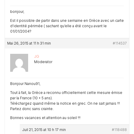
bonjour,
Est il possible de partir dans une semaine en Grèce avec un carte
d’identité périmée ( sachant qu’elle a été conçu avant le
01/01/2004?
Mai 26, 2015 at 11 h 31 min
#114537
JG
Moderator
Bonjour Nanou91,
Tout à fait, la Grèce a reconnu officiellement cette mesure émise
par la France (10 + 5 ans).
Téléchargez quand même la notice en grec. On ne sait jamais !!!
Partez donc sans crainte.
Bonnes vacances et attention au soleil !!!
Juil 21, 2015 at 10 h 17 min
#118488