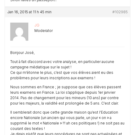
Jan 16, 2015 at 11 h 45 min
#102985
JG
Moderator
Bonjour José,
Tout à fait d’accord avec votre analyse, en particulier aucune
campagne médiatique sur le sujet !
Ce qui m’étonne le plus, c’est que vos élèves aient eu des
problèmes pour leurs inscriptions aux examens !
Nous sommes en France ; je suppose que ces élèves passent
leurs examens en France. La loi s’applique depuis 1er janvier
2014. Pas de changement pour les mineurs (10 ans) par contre
pour les majeurs, la validité est prolongée de 5 ans. C’est clair.
Il semblerait donc que cette grande maison qu’est l’Education
encore Nationale (un ancien qui vous parle, un jour « on » a
supprimé le mot « Nationale » !!! ah ces politiques !) ne soit pas au
courant des textes !
Je dirais plutôt que leurs procédures ne sont pas actualisées et