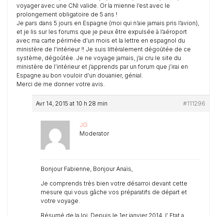
voyager avec une CNI valide. Or la mienne l’est avec le
prolongement obligatoire de 5 ans !
Je pars dans 5 jours en Espagne (moi qui n’aie jamais pris l’avion),
et je lis sur les forums que je peux être expulsée à l’aéroport
avec ma carte périmée d’un mois et la lettre en espagnol du
ministère de l’intérieur !! Je suis littéralement dégoûtée de ce
système, dégoûtée. Je ne voyage jamais, j’ai cru le site du
ministère de l’intérieur et j’apprends par un forum que j’irai en
Espagne au bon vouloir d’un douanier, génial.
Merci de me donner votre avis.
Avr 14, 2015 at 10 h 28 min
#111296
JG
Moderator
Bonjour Fabienne, Bonjour Anaïs,
Je comprends très bien votre désarroi devant cette
mesure qui vous gâche vos préparatifs de départ et
votre voyage.
Résumé de la loi. Depuis le 1er janvier 2014, l’ Etat a