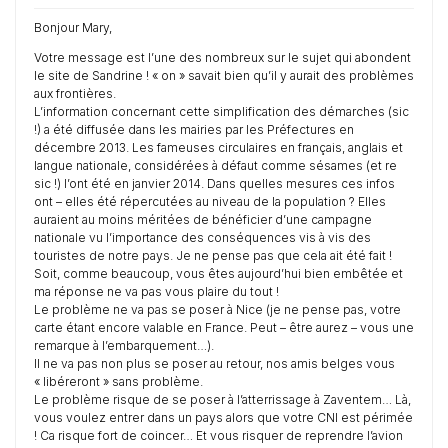
Bonjour Mary,
Votre message est l’une des nombreux sur le sujet qui abondent
le site de Sandrine ! « on » savait bien qu’il y aurait des problèmes
aux frontières.
L’information concernant cette simplification des démarches (sic
!) a été diffusée dans les mairies par les Préfectures en
décembre 2013. Les fameuses circulaires en français, anglais et
langue nationale, considérées à défaut comme sésames (et re
sic !) l’ont été en janvier 2014. Dans quelles mesures ces infos
ont – elles été répercutées au niveau de la population ? Elles
auraient au moins méritées de bénéficier d’une campagne
nationale vu l’importance des conséquences vis à vis des
touristes de notre pays. Je ne pense pas que cela ait été fait !
Soit, comme beaucoup, vous êtes aujourd’hui bien embêtée et
ma réponse ne va pas vous plaire du tout !
Le problème ne va pas se poser à Nice (je ne pense pas, votre
carte étant encore valable en France. Peut – être aurez – vous une
remarque à l’embarquement…).
Il ne va pas non plus se poser au retour, nos amis belges vous
« libéreront » sans problème.
Le problème risque de se poser à l’atterrissage à Zaventem… Là,
vous voulez entrer dans un pays alors que votre CNI est périmée
! Ca risque fort de coincer… Et vous risquer de reprendre l’avion