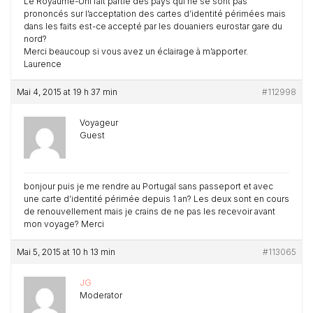
Le Royaume-Uni fait partie des pays qui ne se sont pas
prononcés sur l’acceptation des cartes d’identité périmées mais
dans les faits est-ce accepté par les douaniers eurostar gare du
nord?
Merci beaucoup si vous avez un éclairage à m’apporter.
Laurence
Mai 4, 2015 at 19 h 37 min
#112998
Voyageur
Guest
bonjour puis je me rendre au Portugal sans passeport et avec
une carte d’identité périmée depuis 1 an? Les deux sont en cours
de renouvellement mais je crains de ne pas les recevoir avant
mon voyage? Merci
Mai 5, 2015 at 10 h 13 min
#113065
JG
Moderator