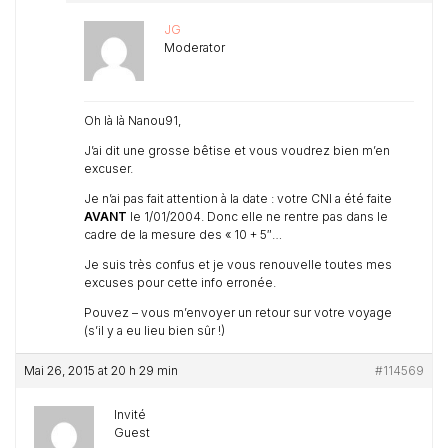
JG
Moderator
Oh là là Nanou91,
J’ai dit une grosse bêtise et vous voudrez bien m’en
excuser.
Je n’ai pas fait attention à la date : votre CNI a été faite
AVANT
le 1/01/2004. Donc elle ne rentre pas dans le
cadre de la mesure des « 10 + 5″…
Je suis très confus et je vous renouvelle toutes mes
excuses pour cette info erronée.
Pouvez – vous m’envoyer un retour sur votre voyage
(s’il y a eu lieu bien sûr !)
Mai 26, 2015 at 20 h 29 min
#114569
Invité
Guest