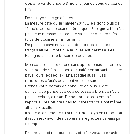
doit être valide encore 3 mois le jour où vous quittez ce
pays.
Donc soyons pragmatiques.
La mesure date du 1er janvier 2014. Elle a donc plus de
15 mois. Je pense quand même que l’Espagne a bien fait
passer le message auprès de sa Police des Frontières
(plus de douaniers maintenant).
De plus, ce pays ne va pas refouler des touristes
français au seul motif que leur CNI est périmée. Les
Espagnols ont trop besoin de devises.
Mon conseil : partez donc sans appréhension (même si
vous pourriez être un peu contrariée en arrivant dans ce
pays : dura lex sed lex ! En Espagne aussi). Les
remarques d’Anaïs devraient vous rassurer.
Prenez votre permis de conduire en plus. C’est
suffisant. Je pense que cela se passera bien. Je n’aurai
pas dit cela il y a un an. De nombreux problèmes à
l’époque. Des plaintes des touristes français ont même
afflué à Bruxelles.
Il reste quand même aujourd’hui des pays en Europe où
il vaut mieux avoir des papiers en règle. Les Balkans par
exemple.
Encore un mot puisque c’est votre 1er voyage en avion