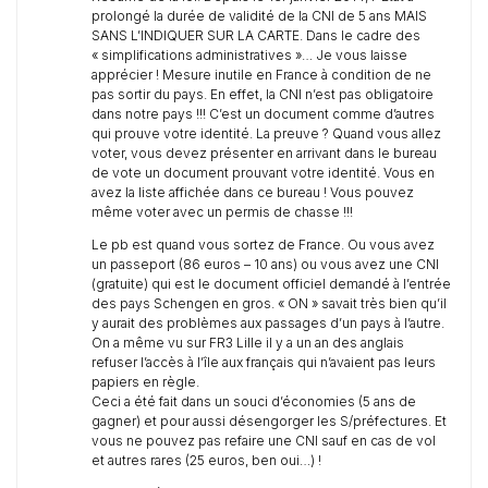
prolongé la durée de validité de la CNI de 5 ans MAIS
SANS L’INDIQUER SUR LA CARTE. Dans le cadre des
« simplifications administratives »… Je vous laisse
apprécier ! Mesure inutile en France à condition de ne
pas sortir du pays. En effet, la CNI n’est pas obligatoire
dans notre pays !!! C’est un document comme d’autres
qui prouve votre identité. La preuve ? Quand vous allez
voter, vous devez présenter en arrivant dans le bureau
de vote un document prouvant votre identité. Vous en
avez la liste affichée dans ce bureau ! Vous pouvez
même voter avec un permis de chasse !!!
Le pb est quand vous sortez de France. Ou vous avez
un passeport (86 euros – 10 ans) ou vous avez une CNI
(gratuite) qui est le document officiel demandé à l’entrée
des pays Schengen en gros. « ON » savait très bien qu’il
y aurait des problèmes aux passages d’un pays à l’autre.
On a même vu sur FR3 Lille il y a un an des anglais
refuser l’accès à l’île aux français qui n’avaient pas leurs
papiers en règle.
Ceci a été fait dans un souci d’économies (5 ans de
gagner) et pour aussi désengorger les S/préfectures. Et
vous ne pouvez pas refaire une CNI sauf en cas de vol
et autres rares (25 euros, ben oui…) !