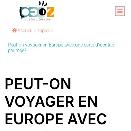
Aller
au
Organise
A propos 
contenu
Accueil
/
Topics
/
Peut-on voyager en Europe avec une carte d’identité
périmée?
PEUT-ON
VOYAGER EN
EUROPE AVEC