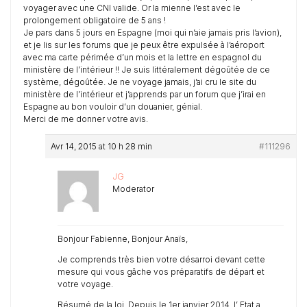
voyager avec une CNI valide. Or la mienne l’est avec le
prolongement obligatoire de 5 ans !
Je pars dans 5 jours en Espagne (moi qui n’aie jamais pris l’avion),
et je lis sur les forums que je peux être expulsée à l’aéroport
avec ma carte périmée d’un mois et la lettre en espagnol du
ministère de l’intérieur !! Je suis littéralement dégoûtée de ce
système, dégoûtée. Je ne voyage jamais, j’ai cru le site du
ministère de l’intérieur et j’apprends par un forum que j’irai en
Espagne au bon vouloir d’un douanier, génial.
Merci de me donner votre avis.
Avr 14, 2015 at 10 h 28 min
#111296
JG
Moderator
Bonjour Fabienne, Bonjour Anaïs,
Je comprends très bien votre désarroi devant cette
mesure qui vous gâche vos préparatifs de départ et
votre voyage.
Résumé de la loi. Depuis le 1er janvier 2014, l’ Etat a