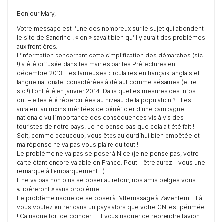
Bonjour Mary,
Votre message est l’une des nombreux sur le sujet qui abondent
le site de Sandrine ! « on » savait bien qu’il y aurait des problèmes
aux frontières.
L’information concernant cette simplification des démarches (sic
!) a été diffusée dans les mairies par les Préfectures en
décembre 2013. Les fameuses circulaires en français, anglais et
langue nationale, considérées à défaut comme sésames (et re
sic !) l’ont été en janvier 2014. Dans quelles mesures ces infos
ont – elles été répercutées au niveau de la population ? Elles
auraient au moins méritées de bénéficier d’une campagne
nationale vu l’importance des conséquences vis à vis des
touristes de notre pays. Je ne pense pas que cela ait été fait !
Soit, comme beaucoup, vous êtes aujourd’hui bien embêtée et
ma réponse ne va pas vous plaire du tout !
Le problème ne va pas se poser à Nice (je ne pense pas, votre
carte étant encore valable en France. Peut – être aurez – vous une
remarque à l’embarquement…).
Il ne va pas non plus se poser au retour, nos amis belges vous
« libéreront » sans problème.
Le problème risque de se poser à l’atterrissage à Zaventem… Là,
vous voulez entrer dans un pays alors que votre CNI est périmée
! Ca risque fort de coincer… Et vous risquer de reprendre l’avion