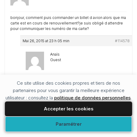
bonjour, comment puis commander un billet d avion alors que ma
carte est en cours de renouvellement?je suis obligé d attendre
pour communiquer les numéro de ma carte?
Mai 26, 2015 at 23 h 05 min
#114578
Anaïs
Guest
Bonjour,
Ce site utilise des cookies propres et tiers de nos
partenaires pour vous garantir la meilleure expérience
En toute logique, vous n’avez pas besoin d’avoir votre
numéro de CNI lorsque vous réservé. Vous en aurez
utilisateur : consultez la
politique de données personnelles
.
besoin au moment de l’enregistrement des billets
d’avion.
Accepter les cookies
Je ne connais pas la compagnie aérienne que vous
utilisez, mais en tout cas pour le low cost ça marche
Modifier vos préférences
Paramétrer
ainsi.
Cordialement,