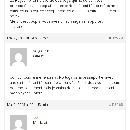
Le Royaume-Uni fait partie des pays qui ne se sont pas
prononcés sur l’acceptation des cartes d’identité périmées mais
dans les faits est-ce accepté par les douaniers eurostar gare du
nord?
Merci beaucoup si vous avez un éclairage à m’apporter.
Laurence
Mai 4, 2015 at 19 h 37 min
#112998
Voyageur
Guest
bonjour puis je me rendre au Portugal sans passeport et avec
une carte d’identité périmée depuis 1 an? Les deux sont en cours
de renouvellement mais je crains de ne pas les recevoir avant
mon voyage? Merci
Mai 5, 2015 at 10 h 13 min
#113065
JG
Moderator