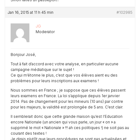
Jan 16, 2015 at 11 h 45 min
#102985
JG
Moderator
Bonjour José,
Tout à fait d’accord avec votre analyse, en particulier aucune
campagne médiatique sur le sujet !
Ce qui m’étonne le plus, c’est que vos élèves aient eu des
problèmes pour leurs inscriptions aux examens !
Nous sommes en France ; je suppose que ces élèves passent
leurs examens en France. La loi s’applique depuis 1er janvier
2014. Pas de changement pour les mineurs (10 ans) par contre
pour les majeurs, la validité est prolongée de 5 ans. C’est clair.
Il semblerait donc que cette grande maison qu’est l’Education
encore Nationale (un ancien qui vous parle, un jour « on » a
supprimé le mot « Nationale » !!! ah ces politiques !) ne soit pas au
courant des textes !
Je dirais plutôt que leurs procédures ne sont pas actualisées et