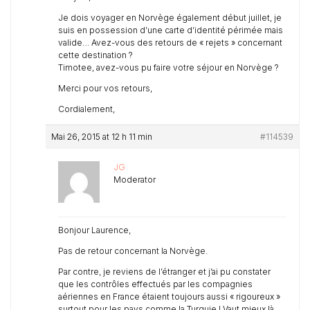
Je dois voyager en Norvège également début juillet, je
suis en possession d’une carte d’identité périmée mais
valide… Avez-vous des retours de « rejets » concernant
cette destination ?
Timotee, avez-vous pu faire votre séjour en Norvège ?
Merci pour vos retours,
Cordialement,
Mai 26, 2015 at 12 h 11 min
#114539
JG
Moderator
Bonjour Laurence,
Pas de retour concernant la Norvège.
Par contre, je reviens de l’étranger et j’ai pu constater
que les contrôles effectués par les compagnies
aériennes en France étaient toujours aussi « rigoureux »
surtout pour les pays comme la Turquie ! Vaut mieux là