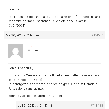
bonjour,
Est il possible de partir dans une semaine en Grèce avec un carte
d’identité périmée ( sachant qu’elle a été conçu avant le
01/01/2004?
Mai 26, 2015 at 11 h 31 min
#114537
JG
Moderator
Bonjour Nanou91,
Tout à fait, la Grèce a reconnu officiellement cette mesure émise
par la France (10 + 5 ans).
Téléchargez quand même la notice en grec. On ne sait jamais !!!
Partez donc sans crainte.
Bonnes vacances et attention au soleil !!!
Juil 21, 2015 at 10 h 17 min
#118488