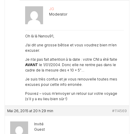
JG
Moderator
Oh là là Nanou91,
J’ai dit une grosse bêtise et vous voudrez bien m’en
excuser.
Je n’ai pas fait attention à la date : votre CNI a été faite
AVANT
le 1/01/2004. Donc elle ne rentre pas dans le
cadre de la mesure des « 10 + 5″…
Je suis très confus et je vous renouvelle toutes mes
excuses pour cette info erronée.
Pouvez – vous m’envoyer un retour sur votre voyage
(s’il y a eu lieu bien sûr !)
Mai 26, 2015 at 20 h 29 min
#114569
Invité
Guest