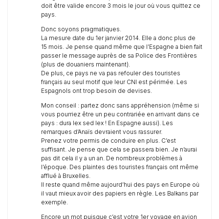
doit être valide encore 3 mois le jour où vous quittez ce
pays.
Donc soyons pragmatiques.
La mesure date du 1er janvier 2014. Elle a donc plus de
15 mois. Je pense quand même que l’Espagne a bien fait
passer le message auprès de sa Police des Frontières
(plus de douaniers maintenant).
De plus, ce pays ne va pas refouler des touristes
français au seul motif que leur CNI est périmée. Les
Espagnols ont trop besoin de devises.
Mon conseil : partez donc sans appréhension (même si
vous pourriez être un peu contrariée en arrivant dans ce
pays : dura lex sed lex ! En Espagne aussi). Les
remarques d’Anaïs devraient vous rassurer.
Prenez votre permis de conduire en plus. C’est
suffisant. Je pense que cela se passera bien. Je n’aurai
pas dit cela il y a un an. De nombreux problèmes à
l’époque. Des plaintes des touristes français ont même
afflué à Bruxelles.
Il reste quand même aujourd’hui des pays en Europe où
il vaut mieux avoir des papiers en règle. Les Balkans par
exemple.
Encore un mot puisque c’est votre 1er voyage en avion