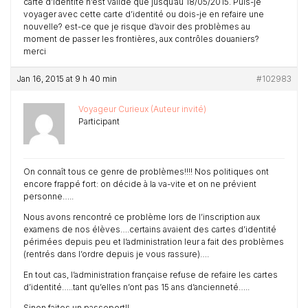
carte d’identité n’est valide que jusqu’au 18/05/2015. Puis-je
voyager avec cette carte d’identité ou dois-je en refaire une
nouvelle? est-ce que je risque d’avoir des problèmes au
moment de passer les frontières, aux contrôles douaniers?
merci
Jan 16, 2015 at 9 h 40 min
#102983
Voyageur Curieux (Auteur invité)
Participant
On connaît tous ce genre de problèmes!!!! Nos politiques ont
encore frappé fort: on décide à la va-vite et on ne prévient
personne…..
Nous avons rencontré ce problème lors de l’inscription aux
examens de nos élèves….certains avaient des cartes d’identité
périmées depuis peu et l’administration leur a fait des problèmes
(rentrés dans l’ordre depuis je vous rassure)….
En tout cas, l’administration française refuse de refaire les cartes
d’identité…..tant qu’elles n’ont pas 15 ans d’ancienneté…..
Sinon faites un passeport!!