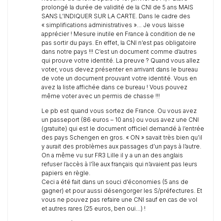
prolongé la durée de validité de la CNI de 5 ans MAIS
SANS L’INDIQUER SUR LA CARTE. Dans le cadre des
« simplifications administratives »… Je vous laisse
apprécier ! Mesure inutile en France à condition de ne
pas sortir du pays. En effet, la CNI n’est pas obligatoire
dans notre pays !!! C’est un document comme d’autres
qui prouve votre identité. La preuve ? Quand vous allez
voter, vous devez présenter en arrivant dans le bureau
de vote un document prouvant votre identité. Vous en
avez la liste affichée dans ce bureau ! Vous pouvez
même voter avec un permis de chasse !!!
Le pb est quand vous sortez de France. Ou vous avez
un passeport (86 euros – 10 ans) ou vous avez une CNI
(gratuite) qui est le document officiel demandé à l’entrée
des pays Schengen en gros. « ON » savait très bien qu’il
y aurait des problèmes aux passages d’un pays à l’autre.
On a même vu sur FR3 Lille il y a un an des anglais
refuser l’accès à l’île aux français qui n’avaient pas leurs
papiers en règle.
Ceci a été fait dans un souci d’économies (5 ans de
gagner) et pour aussi désengorger les S/préfectures. Et
vous ne pouvez pas refaire une CNI sauf en cas de vol
et autres rares (25 euros, ben oui…) !