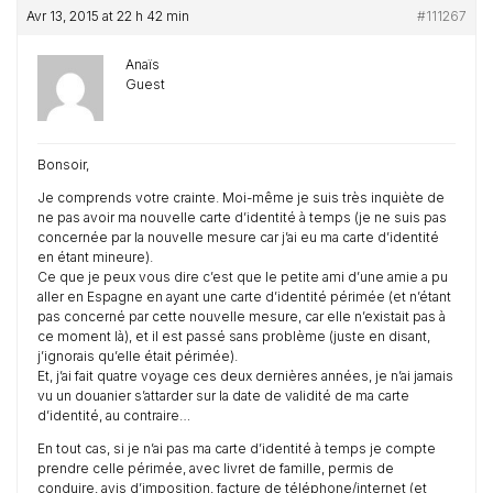
Avr 13, 2015 at 22 h 42 min
#111267
Anaïs
Guest
Bonsoir,
Je comprends votre crainte. Moi-même je suis très inquiète de
ne pas avoir ma nouvelle carte d’identité à temps (je ne suis pas
concernée par la nouvelle mesure car j’ai eu ma carte d’identité
en étant mineure).
Ce que je peux vous dire c’est que le petite ami d’une amie a pu
aller en Espagne en ayant une carte d’identité périmée (et n’étant
pas concerné par cette nouvelle mesure, car elle n’existait pas à
ce moment là), et il est passé sans problème (juste en disant,
j’ignorais qu’elle était périmée).
Et, j’ai fait quatre voyage ces deux dernières années, je n’ai jamais
vu un douanier s’attarder sur la date de validité de ma carte
d’identité, au contraire…
En tout cas, si je n’ai pas ma carte d’identité à temps je compte
prendre celle périmée, avec livret de famille, permis de
conduire, avis d’imposition, facture de téléphone/internet (et