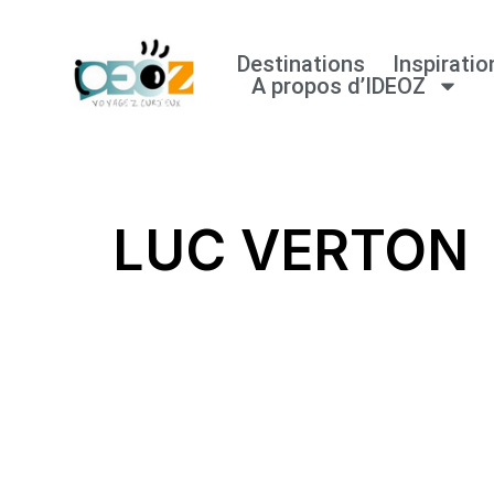
Destinations
Inspiratio
Aller
A propos d’IDEOZ
au
contenu
LUC VERTON