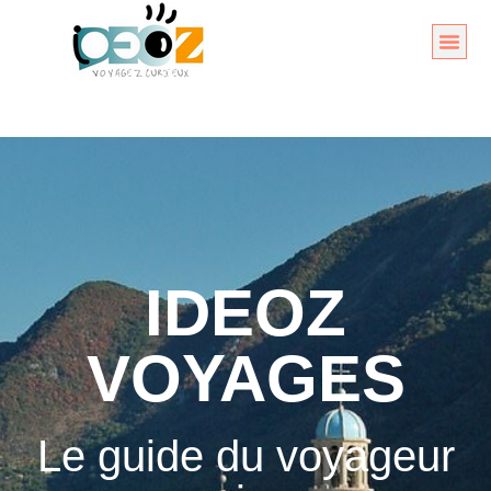
Aller
au
Organise
A propos 
contenu
IDEOZ
VOYAGES
Le guide du voyageur