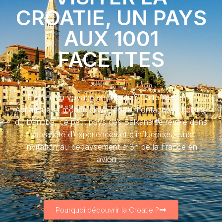
CROATIE, UN PAYS
AUX 1001
FACETTES
Envie d’un voyage en Croatie? Carrefour entre
Adriatique et monde slave, entre montagnes et plaine
du Danube, ce petit pays des Balkans se révèle dans
sa variété d’expériences et d’influences. Une
invitation au dépaysement à 3h de la France en
avion …
Pourquoi découvrir la Croatie ?