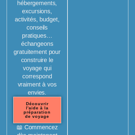
hébergements,
excursions,
activités, budget,
conseils
pratiques…
échangeons
gratuitement pour
construire le
voyage qui
correspond
vraiment à vos
envies.
Découvrir
l'aide à la
préparation
de voyage
📖 Commencez