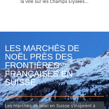
la ville sur les Champs Élysées…
LES MARCHÉS DE
NOËL PRÈS DES
FRONTIÈRES
FRANÇAISES EN
SUISSE
Les marchés de Noël en Suisse s’inspirent à