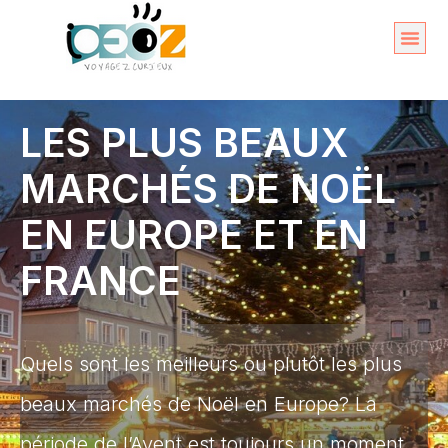
Aller
au
Organise
A propos 
contenu
LES PLUS BEAUX
MARCHÉS DE NOËL
EN EUROPE ET EN
FRANCE
Quels sont les meilleurs ou plutôt les plus
beaux marchés de Noël en Europe? La
période de l’Avent est toujours un moment