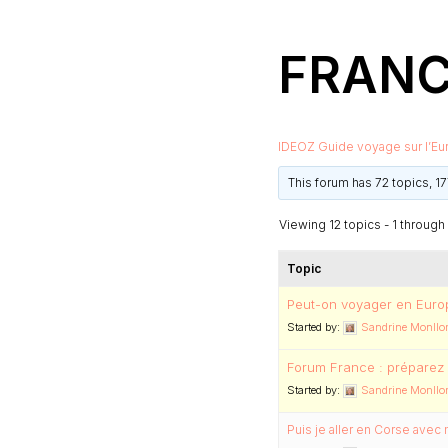
FRANC
IDEOZ Guide voyage sur l’Eu
This forum has 72 topics, 1
Viewing 12 topics - 1 through 1
Topic
Peut-on voyager en Europ
Started by:
Sandrine Monllor
Forum France : préparez 
Started by:
Sandrine Monllor
Puis je aller en Corse avec