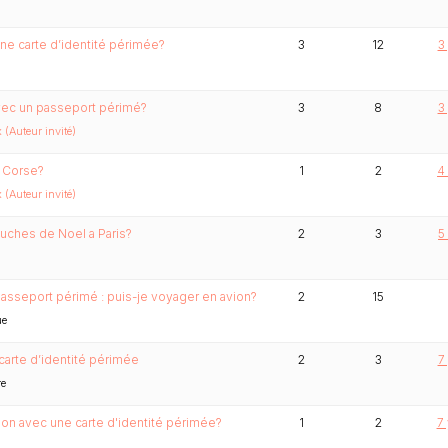
ne carte d’identité périmée?
3
12
3
avec un passeport périmé?
3
8
3
(Auteur invité)
n Corse?
1
2
4
(Auteur invité)
uches de Noel a Paris?
2
3
5
passeport périmé : puis-je voyager en avion?
2
15
ue
 carte d’identité périmée
2
3
7
re
vion avec une carte d'identité périmée?
1
2
7