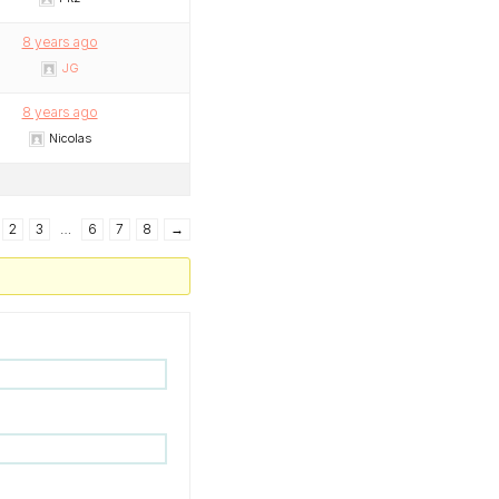
8 years ago
JG
8 years ago
Nicolas
2
3
…
6
7
8
→