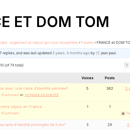
E ET DOM TOM
rope : organisez un séjour qui vous ressemble
›
Forums
›
FRANCE et DOM T
77 replies, and was last updated
3 years, 4 months ago
by
jean paul
.
0 (of 74 total)
1
Voices
Posts
e avec une carte d’identité périmée?
5
362
3 
 (Fuchinran)
in:
VOYAGER EN EUROPE
votre séjour en France …
1
1
 (Fuchinran)
Sa
 ma carte d'identité prolongée de 5 ans?
3
29
3