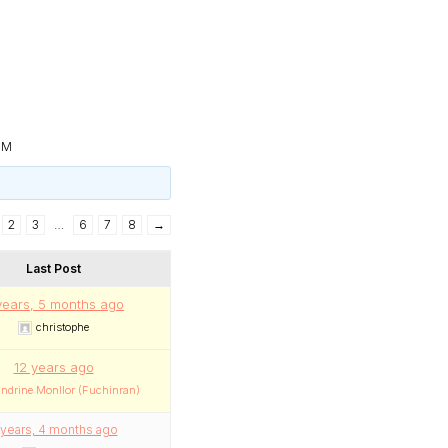
OM
2
3
…
6
7
8
→
Last Post
years, 5 months ago
christophe
12 years ago
ndrine Monllor (Fuchinran)
 years, 4 months ago