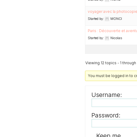
voyager avec la photocopie 
Started by:
MONCI
Paris : Découverte et aventur
Started by:
Nicolas
Viewing 12 topics - 1 through 1
You must be logged in to c
Username:
Password:
Keep me