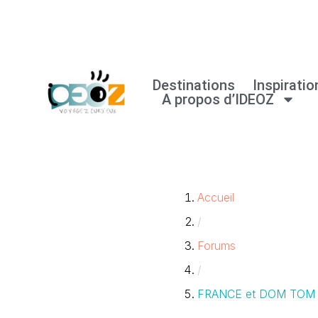
Aller
au
Destinations
Inspiratio
contenu
A propos d’IDEOZ
Accueil
/
Forums
/
FRANCE et DOM TOM