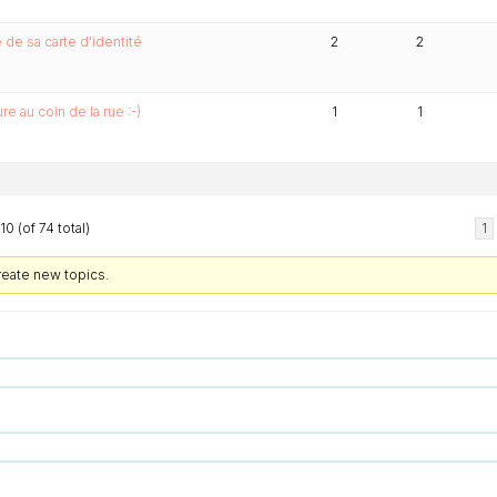
de sa carte d'identité
2
2
e au coin de la rue :-)
1
1
0 (of 74 total)
1
reate new topics.