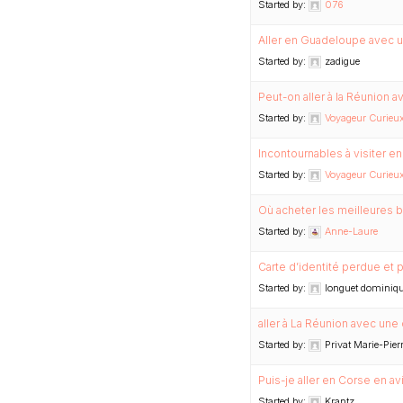
Started by:
076
Aller en Guadeloupe avec u
Started by:
zadigue
Peut-on aller à la Réunion 
Started by:
Voyageur Curieux 
Incontournables à visiter e
Started by:
Voyageur Curieux 
Où acheter les meilleures b
Started by:
Anne-Laure
Carte d’identité perdue et 
Started by:
longuet dominiq
aller à La Réunion avec une
Started by:
Privat Marie-Pier
Puis-je aller en Corse en a
Started by:
Krantz