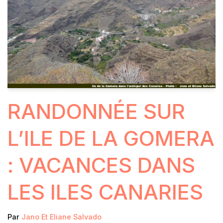
RANDONNÉE SUR
L’ILE DE LA GOMERA
: VACANCES DANS
LES ILES CANARIES
Par
Jano Et Eliane Salvado