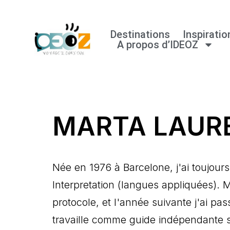
Aller
Destinations
Inspiratio
A propos d’IDEOZ
au
contenu
MARTA LAUR
Née en 1976 à Barcelone, j'ai toujours
Interpretation (langues appliquées). 
protocole, et l'année suivante j'ai pa
travaille comme guide indépendante spé