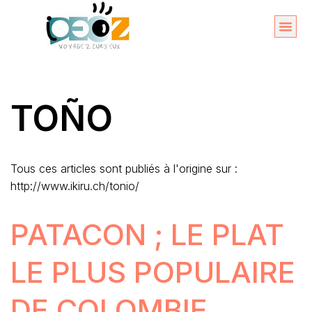
Aller
au
Organise
A propos 
contenu
TOÑO
Tous ces articles sont publiés à l'origine sur :
http://www.ikiru.ch/tonio/
PATACON ; LE PLAT
LE PLUS POPULAIRE
DE COLOMBIE