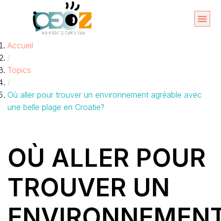
Aller
au
Organise
A propos 
Accueil
contenu
/
Topics
/
Où aller pour trouver un environnement agréable avec
une belle plage en Croatie?
OÙ ALLER POUR
TROUVER UN
ENVIRONNEMEN