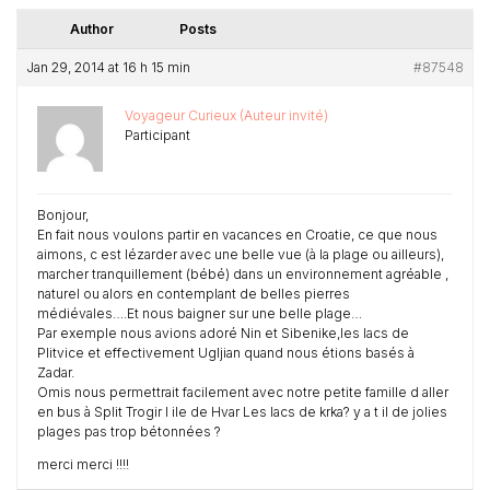
Author
Posts
Jan 29, 2014 at 16 h 15 min
#87548
Voyageur Curieux (Auteur invité)
Participant
Bonjour,
En fait nous voulons partir en vacances en Croatie, ce que nous
aimons, c est lézarder avec une belle vue (à la plage ou ailleurs),
marcher tranquillement (bébé) dans un environnement agréable ,
naturel ou alors en contemplant de belles pierres
médiévales….Et nous baigner sur une belle plage…
Par exemple nous avions adoré Nin et Sibenike,les lacs de
Plitvice et effectivement Ugljian quand nous étions basés à
Zadar.
Omis nous permettrait facilement avec notre petite famille d aller
en bus à Split Trogir l ile de Hvar Les lacs de krka? y a t il de jolies
plages pas trop bétonnées ?
merci merci !!!!