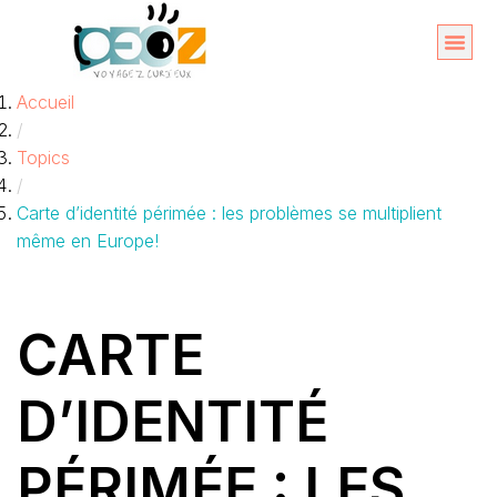
Aller
au
Organise
A propos 
Accueil
contenu
/
Topics
/
Carte d’identité périmée : les problèmes se multiplient
même en Europe!
CARTE
D’IDENTITÉ
PÉRIMÉE : LES