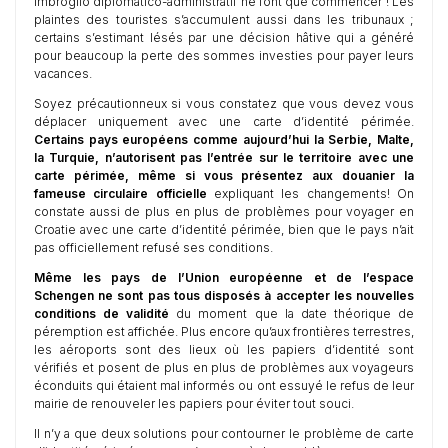
imbroglio diplomatico-administratif ne font que commencer ! Les
plaintes des touristes s’accumulent aussi dans les tribunaux ;
certains s’estimant lésés par une décision hâtive qui a généré
pour beaucoup la perte des sommes investies pour payer leurs
vacances.
Soyez précautionneux si vous constatez que vous devez vous
déplacer uniquement avec une carte d’identité périmée.
Certains pays européens comme aujourd’hui la Serbie, Malte,
la Turquie, n’autorisent pas l’entrée sur le territoire avec une
carte périmée, même si vous présentez aux douanier la
fameuse circulaire officielle
expliquant les changements! On
constate aussi de plus en plus de problèmes pour voyager en
Croatie avec une carte d’identité périmée, bien que le pays n’ait
pas officiellement refusé ses conditions.
Même les pays de l’Union européenne et de l’espace
Schengen ne sont pas tous disposés à accepter les nouvelles
conditions de validité
du moment que la date théorique de
péremption est affichée. Plus encore qu’aux frontières terrestres,
les aéroports sont des lieux où les papiers d’identité sont
vérifiés et posent de plus en plus de problèmes aux voyageurs
éconduits qui étaient mal informés ou ont essuyé le refus de leur
mairie de renouveler les papiers pour éviter tout souci.
Il n’y a que deux solutions pour contourner le problème de carte