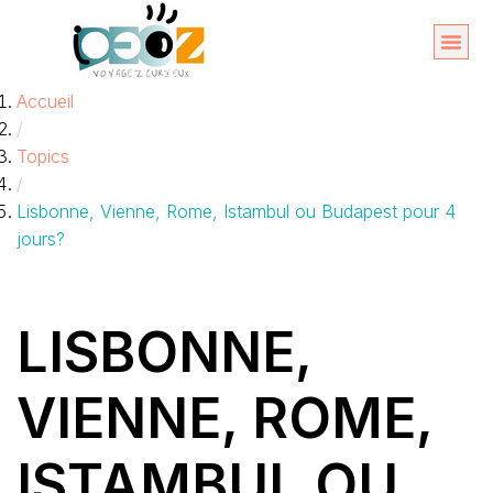
Aller
au
Organise
A propos 
Accueil
contenu
/
Topics
/
Lisbonne, Vienne, Rome, Istambul ou Budapest pour 4
jours?
LISBONNE,
VIENNE, ROME,
ISTAMBUL OU