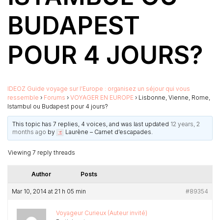
BUDAPEST
POUR 4 JOURS?
IDEOZ Guide voyage sur l’Europe : organisez un séjour qui vous
ressemble
›
Forums
›
VOYAGER EN EUROPE
›
Lisbonne, Vienne, Rome,
Istambul ou Budapest pour 4 jours?
This topic has 7 replies, 4 voices, and was last updated
12 years, 2
months ago
by
Laurène – Carnet d’escapades
.
Viewing 7 reply threads
Author
Posts
Mar 10, 2014 at 21 h 05 min
#89354
Voyageur Curieux (Auteur invité)