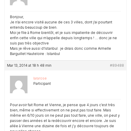
Bonjour,
Je n’ai encore visité aucune de ces 3 villes, dont j’ai pourtant
entendu beaucoup de bien.
Moi je file à Rome bientôt, et je suis impatiente de découvrir
enfin cette ville qui m’appelle depuis longtemps ! … donc je ne
suis pas très objective
Mais je rêve aussi d’Istanbul : je dirais donc comme Armelle
Barguillet Hauteloire : Istanbul
Mar 13, 2014 at 18 h 48 min
#89488
lararose
Participant
Pour avoir fait Rome et Vienne, je pense que 4 jours c’est très
bien, même si effectivement on ne peut pas tout faire. Mais
même en 6/10 jours on ne peut pas tout faire, une ville, on peut y
passer des années et la redécouvrir encore et encore. Je suis
allée à Vienne une dizaine de fois et j’y découvre toujours de