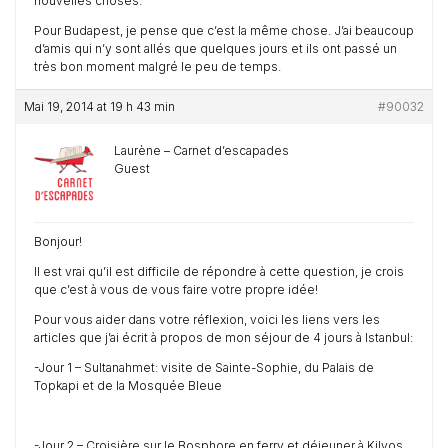
nouvelles choses.
Pour Budapest, je pense que c’est la même chose. J’ai beaucoup
d’amis qui n’y sont allés que quelques jours et ils ont passé un
très bon moment malgré le peu de temps.
Mai 19, 2014 at 19 h 43 min
#90032
Laurène – Carnet d’escapades
Guest
Bonjour!
Il est vrai qu’il est difficile de répondre à cette question, je crois
que c’est à vous de vous faire votre propre idée!
Pour vous aider dans votre réflexion, voici les liens vers les
articles que j’ai écrit à propos de mon séjour de 4 jours à Istanbul:
-Jour 1 – Sultanahmet: visite de Sainte-Sophie, du Palais de
Topkapi et de la Mosquée Bleue
-Jour 2 – Croisière sur le Bosphore en ferry et déjeuner à Kilyos,