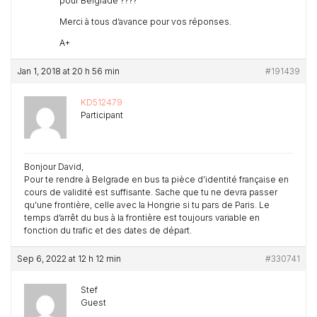
pour Belgrade ????
Merci à tous d’avance pour vos réponses.
A+
Jan 1, 2018 at 20 h 56 min
#191439
KD512479
Participant
Bonjour David,
Pour te rendre à Belgrade en bus ta pièce d’identité française en
cours de validité est suffisante. Sache que tu ne devra passer
qu’une frontière, celle avec la Hongrie si tu pars de Paris. Le
temps d’arrêt du bus à la frontière est toujours variable en
fonction du trafic et des dates de départ.
Sep 6, 2022 at 12 h 12 min
#330741
Stef
Guest