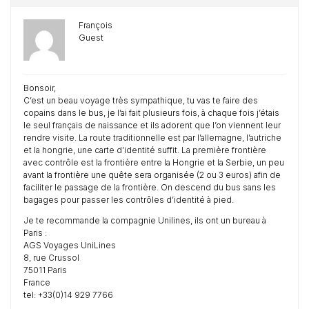
François
Guest
Bonsoir,
C’est un beau voyage très sympathique, tu vas te faire des
copains dans le bus, je l’ai fait plusieurs fois, à chaque fois j’étais
le seul français de naissance et ils adorent que l’on viennent leur
rendre visite. La route traditionnelle est par l’allemagne, l’autriche
et la hongrie, une carte d’identité suffit. La première frontière
avec contrôle est la frontière entre la Hongrie et la Serbie, un peu
avant la frontière une quête sera organisée (2 ou 3 euros) afin de
faciliter le passage de la frontière. On descend du bus sans les
bagages pour passer les contrôles d’identité à pied.
Je te recommande la compagnie Unilines, ils ont un bureau à
Paris :
AGS Voyages UniLines
8, rue Crussol
75011 Paris
France
tel: +33(0)14 929 7766