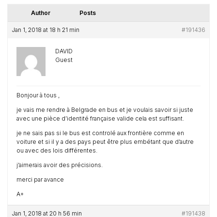
Author
Posts
Jan 1, 2018 at 18 h 21 min
#191436
DAVID
Guest
Bonjour à tous ,
je vais me rendre à Belgrade en bus et je voulais savoir si juste
avec une pièce d’identité française valide cela est suffisant.
je ne sais pas si le bus est controlé aux frontière comme en
voiture et si il y a des pays peut être plus embétant que d’autre
ou avec des lois différentes.
j’aimerais avoir des précisions.
merci par avance
A+
Jan 1, 2018 at 20 h 56 min
#191438