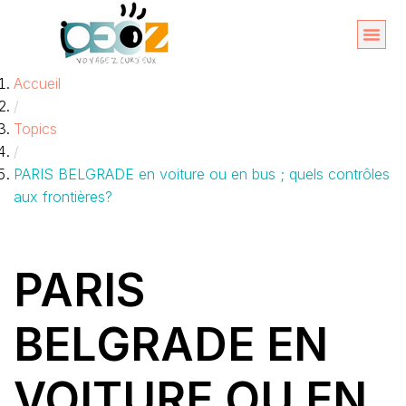
Aller
au
Organise
A propos 
Accueil
contenu
/
Topics
/
PARIS BELGRADE en voiture ou en bus ; quels contrôles
aux frontières?
PARIS
BELGRADE EN
VOITURE OU EN