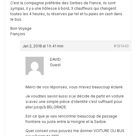
C’est la compagnie préférée des Serbes de France, ils sont
sympas, il y a une hôtesse à bord, 3 chauffeurs qui changent
toutes les 4 heures, tu réserves par tel et tu paies en cash dans
le bus.
Bon Voyage
François
Jan 2, 2018 at 1 h 41 min
#191443
DAVID
Guest
Merci de vos réponses, vous m’avez beaucoup éclairé.
Je voudrais savoir aussi si je décide de partir en voiture
si avec une simple pièce d’identité c’est suffisant pour
aller jusqu’à BELGRADE.
Est-ce que je vais rencontrer beaucoup de passage
frontiere ou juste entre la Hongrie et la Serbie.
Quel conseil vous pouvez me donner VOITURE OU BUS