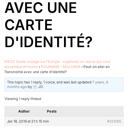
AVEC UNE
CARTE
D'IDENTITÉ?
IDEOZ Guide voyage sur l’Europe : organisez un séjour qui vous
ressemble
›
Forums
›
ROUMANIE – MOLDAVIE
›
Peut-on aller en
Transnistrie avec une carte d'identité?
This topic has 1 reply, 1 voice, and was last updated
7 years, 6
months ago
by
JG
.
Viewing 1 reply thread
Author
Posts
Jan 18, 2019 at 21 h 15 min
#221265