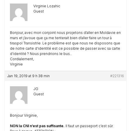
Virginie Lozahic
Guest
Bonjour, avec mon conjoint nous projetons d’aller en Moldavie en
mars et j’avoue que ça me tenterait bien d’aller faire un tour à
tiraspol Transistrie. Le problème est que nous ne disposons que
de notre carte d’identité est ce possible de passer avec sa carte
d’identité ? Nous prendrions le bus..
Cordialement,
Virginie
Jan 19, 2019 at 9 h 38 min
#221316
JG
Guest
Bonjour Virginie,
NON la CNI n’est pas suffisante.
Il faut un passeport c’est sûr.