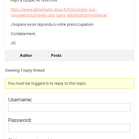
Pays à risque, ATTENTION :
https://www.diplomatie.gouv.fr/fr/conseils-aux-
voyageurs/conseils-par-pays-destination/moldavie/
J’espère avoir répondu à votre préoccupation.
Cordialement,
JG
Author
Posts
Viewing 1 reply thread
You must be logged in to reply to this topic.
Username:
Password: