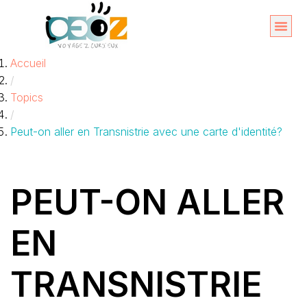
Aller
au
Organise
A propos 
Accueil
contenu
/
Topics
/
Peut-on aller en Transnistrie avec une carte d'identité?
PEUT-ON ALLER
EN
TRANSNISTRIE