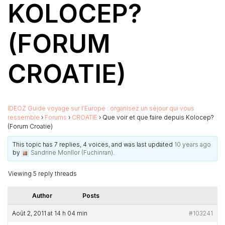
KOLOCEP?
(FORUM
CROATIE)
IDEOZ Guide voyage sur l’Europe : organisez un séjour qui vous
ressemble
›
Forums
›
CROATIE
›
Que voir et que faire depuis Kolocep?
(Forum Croatie)
This topic has 7 replies, 4 voices, and was last updated
10 years ago
by
Sandrine Monllor (Fuchinran)
.
Viewing 5 reply threads
Author
Posts
Août 2, 2011 at 14 h 04 min
#103241