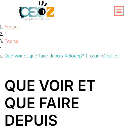
Aller
au
Organise
A propos 
Accueil
contenu
/
Topics
/
Que voir et que faire depuis Kolocep? (Forum Croatie)
QUE VOIR ET
QUE FAIRE
DEPUIS