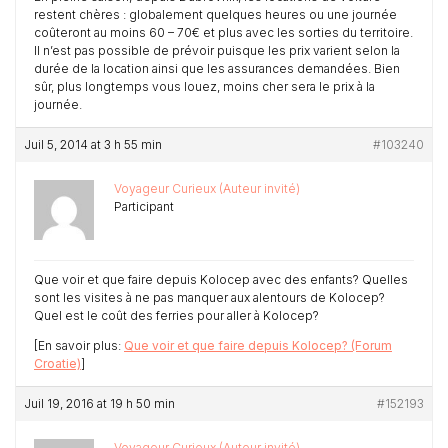
restent chères : globalement quelques heures ou une journée
coûteront au moins 60 – 70€ et plus avec les sorties du territoire.
Il n’est pas possible de prévoir puisque les prix varient selon la
durée de la location ainsi que les assurances demandées. Bien
sûr, plus longtemps vous louez, moins cher sera le prix à la
journée.
Juil 5, 2014 at 3 h 55 min
#103240
Voyageur Curieux (Auteur invité)
Participant
Que voir et que faire depuis Kolocep avec des enfants? Quelles
sont les visites à ne pas manquer aux alentours de Kolocep?
Quel est le coût des ferries pour aller à Kolocep?
[En savoir plus:
Que voir et que faire depuis Kolocep? (Forum
Croatie)
]
Juil 19, 2016 at 19 h 50 min
#152193
Voyageur Curieux (Auteur invité)