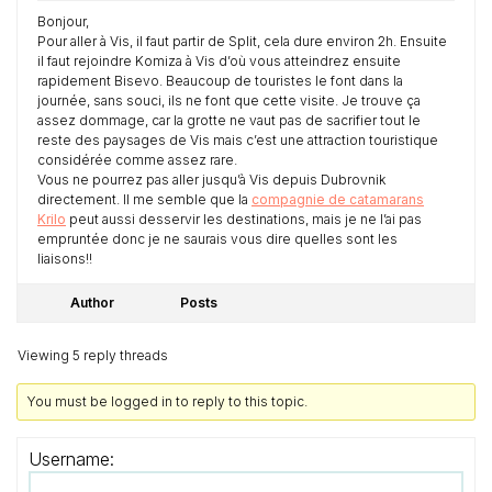
Bonjour,
Pour aller à Vis, il faut partir de Split, cela dure environ 2h. Ensuite
il faut rejoindre Komiza à Vis d’où vous atteindrez ensuite
rapidement Bisevo. Beaucoup de touristes le font dans la
journée, sans souci, ils ne font que cette visite. Je trouve ça
assez dommage, car la grotte ne vaut pas de sacrifier tout le
reste des paysages de Vis mais c’est une attraction touristique
considérée comme assez rare.
Vous ne pourrez pas aller jusqu’à Vis depuis Dubrovnik
directement. Il me semble que la
compagnie de catamarans
Krilo
peut aussi desservir les destinations, mais je ne l’ai pas
empruntée donc je ne saurais vous dire quelles sont les
liaisons!!
Author
Posts
Viewing 5 reply threads
You must be logged in to reply to this topic.
Username: