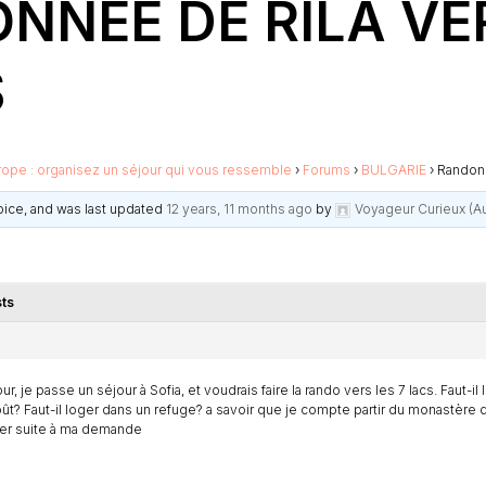
NNÉE DE RILA VE
S
rope : organisez un séjour qui vous ressemble
›
Forums
›
BULGARIE
›
Randonn
voice, and was last updated
12 years, 11 months ago
by
Voyageur Curieux (Au
ts
ur, je passe un séjour à Sofia, et voudrais faire la rando vers les 7 lacs. Faut-il
ût? Faut-il loger dans un refuge? a savoir que je compte partir du monastère d
er suite à ma demande