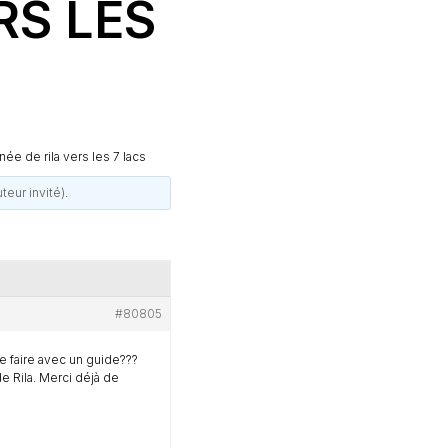
RS LES
ée de rila vers les 7 lacs
teur invité)
.
#80805
 le faire avec un guide???
e Rila. Merci déjà de