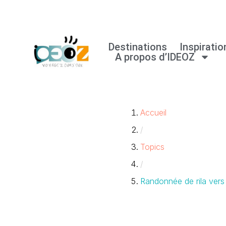
Aller
au
Destinations
Inspiratio
A propos d’IDEOZ
contenu
Accueil
/
Topics
/
Randonnée de rila vers 