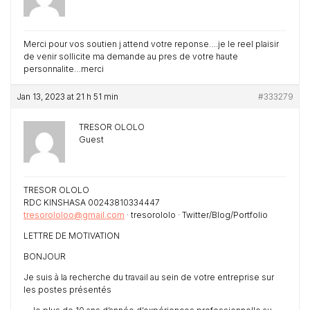
Merci pour vos soutien j attend votre reponse….je le reel plaisir
de venir sollicite ma demande au pres de votre haute
personnalite…merci
Jan 13, 2023 at 21 h 51 min
#333279
TRESOR OLOLO
Guest
TRESOR OLOLO
RDC KINSHASA 00243810334447
tresorololoo@gmail.com
· tresorololo · Twitter/Blog/Portfolio
LETTRE DE MOTIVATION
BONJOUR
Je suis à la recherche du travail au sein de votre entreprise sur
les postes présentés