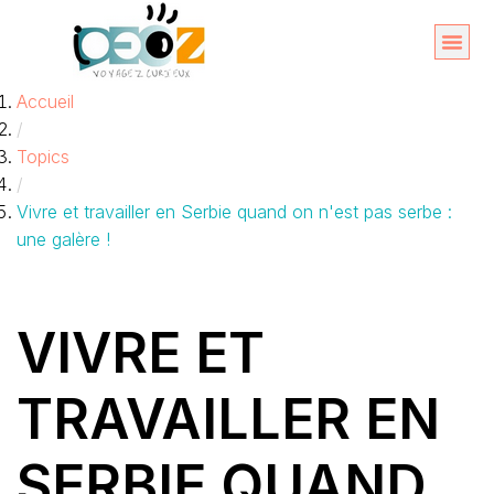
Aller
au
Organise
A propos 
Accueil
contenu
/
Topics
/
Vivre et travailler en Serbie quand on n'est pas serbe :
une galère !
VIVRE ET
TRAVAILLER EN
SERBIE QUAND