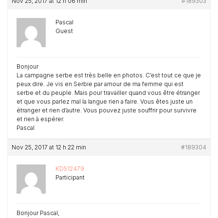
Nov 25, 2017 at 12 h 06 min
#189303
Pascal
Guest
Bonjour
La campagne serbe est très belle en photos. C’est tout ce que je
peux dire. Je vis en Serbie par amour de ma femme qui est
serbe et du peuple. Mais pour travailler quand vous être étranger
et que vous parlez mal la langue rien a faire. Vous êtes juste un
étranger et rien d’autre. Vous pouvez juste souffrir pour survivre
et rien à espérer.
Pascal
Nov 25, 2017 at 12 h 22 min
#189304
KD512479
Participant
Bonjour Pascal,