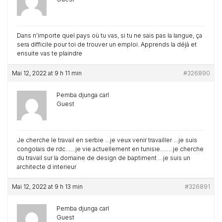
Dans n’importe quel pays où tu vas, si tu ne sais pas la langue, ça
sera difficile pour toi de trouver un emploi. Apprends la déjà et
ensuite vas te plaindre
Mai 12, 2022 at 9 h 11 min
#326890
Pemba djunga carl
Guest
Je cherche le travail en serbie …je veux venir travailler …je suis
congolais de rdc……je vie actuellement en tunisie……..je cherche
du travail sur la domaine de design de baptiment …je suis un
architecte d interieur
Mai 12, 2022 at 9 h 13 min
#326891
Pemba djunga carl
Guest