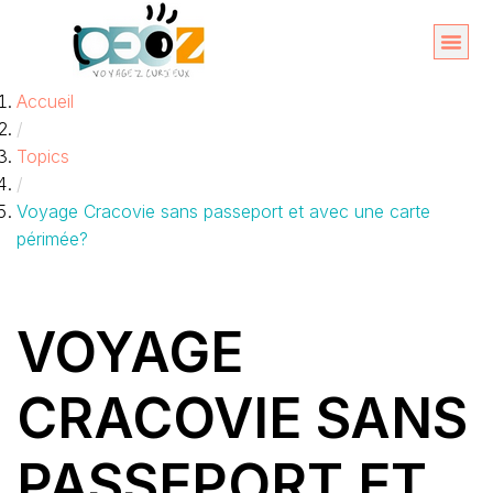
Aller
au
Organise
A propos 
Accueil
contenu
/
Topics
/
Voyage Cracovie sans passeport et avec une carte
périmée?
VOYAGE
CRACOVIE SANS
PASSEPORT ET