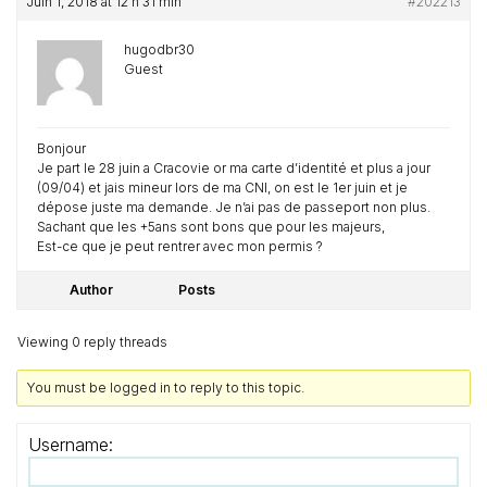
Juin 1, 2018 at 12 h 31 min
#202213
hugodbr30
Guest
Bonjour
Je part le 28 juin a Cracovie or ma carte d’identité et plus a jour
(09/04) et jais mineur lors de ma CNI, on est le 1er juin et je
dépose juste ma demande. Je n’ai pas de passeport non plus.
Sachant que les +5ans sont bons que pour les majeurs,
Est-ce que je peut rentrer avec mon permis ?
Author
Posts
Viewing 0 reply threads
You must be logged in to reply to this topic.
Username: