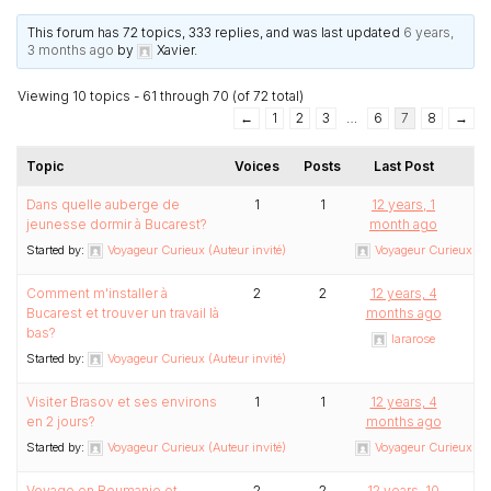
This forum has 72 topics, 333 replies, and was last updated
6 years,
3 months ago
by
Xavier
.
Viewing 10 topics - 61 through 70 (of 72 total)
←
1
2
3
…
6
7
8
→
Topic
Voices
Posts
Last Post
Dans quelle auberge de
1
1
12 years, 1
jeunesse dormir à Bucarest?
month ago
Started by:
Voyageur Curieux (Auteur invité)
Voyageur Curieux (Au
Comment m'installer à
2
2
12 years, 4
Bucarest et trouver un travail là
months ago
bas?
lararose
Started by:
Voyageur Curieux (Auteur invité)
Visiter Brasov et ses environs
1
1
12 years, 4
en 2 jours?
months ago
Started by:
Voyageur Curieux (Auteur invité)
Voyageur Curieux (Au
Voyage en Roumanie et
2
2
12 years, 10