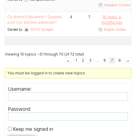
Voyageur Curieux (Au
Où dormir à Bucarest ? Quelles
4
7
16 years, 6
sont vos bonnes adresses?
months ago
Started by:
IDEOZ Voyages
Bogdan Boboc
Viewing 10 topics - 61 through 70 (of 72 total)
←
1
2
3
…
6
7
8
→
You must be logged in to create new topics.
Username:
Password:
Keep me signed in