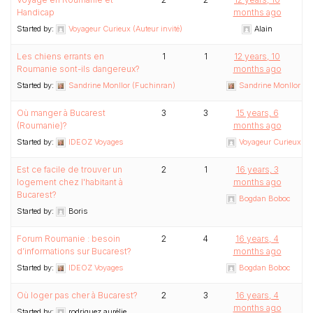
Handicap
months ago
Started by:
Voyageur Curieux (Auteur invité)
Alain
Les chiens errants en
1
1
12 years, 10
Roumanie sont-ils dangereux?
months ago
Started by:
Sandrine Monllor (Fuchinran)
Sandrine Monllor (F
Où manger à Bucarest
3
3
15 years, 6
(Roumanie)?
months ago
Started by:
IDEOZ Voyages
Voyageur Curieux (Au
Est ce facile de trouver un
2
1
16 years, 3
logement chez l'habitant à
months ago
Bucarest?
Bogdan Boboc
Started by:
Boris
Forum Roumanie : besoin
2
4
16 years, 4
d’informations sur Bucarest?
months ago
Started by:
IDEOZ Voyages
Bogdan Boboc
Où loger pas cher à Bucarest?
2
3
16 years, 4
months ago
Started by:
rodriguez aurélie