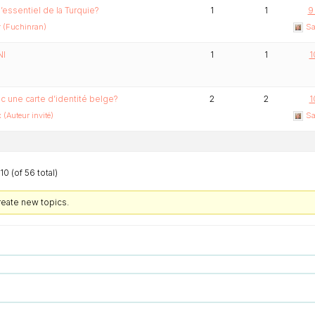
’essentiel de la Turquie?
1
1
9
 (Fuchinran)
Sa
NI
1
1
1
ec une carte d’identité belge?
2
2
1
(Auteur invité)
Sa
0 (of 56 total)
reate new topics.