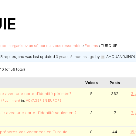
IE
rope : organisez un séjour qui vous ressemble
›
Forums
›
TURQUIE
68 replies, and was last updated
3 years, 5 months ago
by
AHOUANDJINOU
0 (of 56 total)
Voices
Posts
e avec une carte d’identité périmée?
5
362
3 
 (Fuchinran)
in:
VOYAGER EN EUROPE
ie avec une carte d’identité seulement?
3
7
7 
: préparez vos vacances en Turquie
8
44
15