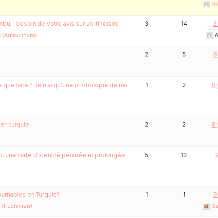
Vo
nbul : besoin de votre avis sur un itinéraire
3
14
3
(Auteur invité)
A
2
5
8
ée que faire ? Je n'ai qu'une photocopie de ma
1
2
8 
 en turquie
2
2
8 
ec une carte d’identité périmée et prolongée
5
13
9
ournables en Turquie?
1
1
9
 (Fuchinran)
Sa