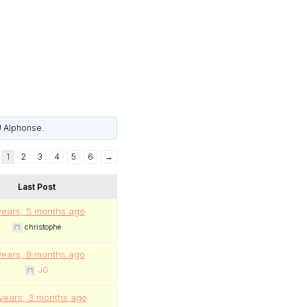
 Alphonse
.
1
2
3
4
5
6
→
Last Post
years, 5 months ago
christophe
years, 8 months ago
JG
 years, 3 months ago