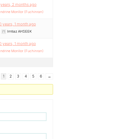
 years, 2 months ago
ndrine Monllor (Fuchinran)
0 years, 1 month ago
Imtiaz AHSEEK
0 years, 1 month ago
ndrine Monllor (Fuchinran)
1
2
3
4
5
6
→