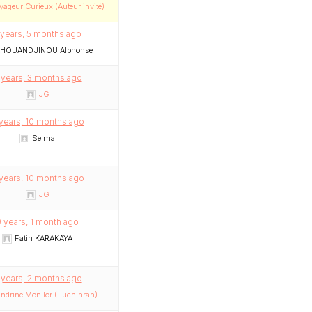
yageur Curieux (Auteur invité)
 years, 5 months ago
HOUANDJINOU Alphonse
 years, 3 months ago
JG
years, 10 months ago
Selma
years, 10 months ago
JG
 years, 1 month ago
Fatih KARAKAYA
 years, 2 months ago
ndrine Monllor (Fuchinran)