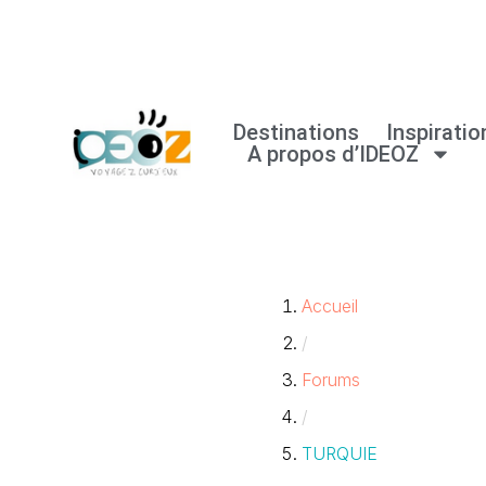
Aller
au
Destinations
Inspiratio
contenu
A propos d’IDEOZ
Accueil
/
Forums
/
TURQUIE