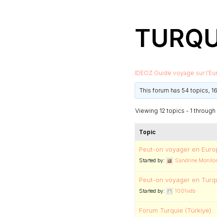
TURQU
IDEOZ Guide voyage sur l’Eu
This forum has 54 topics, 1
Viewing 12 topics - 1 through 1
Topic
Peut-on voyager en Europ
Started by:
Sandrine Monllor
Peut-on voyager en Turqu
Started by:
1001vdb
Forum Turquie (Türkiye) 