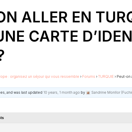
ON ALLER EN TUR
UNE CARTE D’IDEN
?
rope : organisez un séjour qui vous ressemble
›
Forums
›
TURQUIE
›
Peut-on 
ices, and was last updated
10 years, 1 month ago
by
Sandrine Monllor (Fuchi
ts