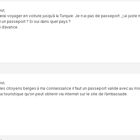
ur,
erai voyager en voiture jusqu’à la Turquie. Je n ai pas de passeport , j ai juste 
il un passeport ? Si oui dans quel pays ?
 d’avance.
ur,
les citoyens belges à ma connaissance il faut un passeport valide avec au moi
sa touristique qu’on peut obtenir via internet sur le site de l’ambassade.