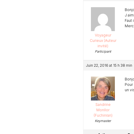
Bonjo
J aim
Faut 
Merci
Voyageur
Curieux (Auteur
invité)
Participant
Juin 22, 2016 at 15 h 38 min
Bonjo
Pour 
un vi
Sandrine
Monllor
(Fuchinran)
Keymaster