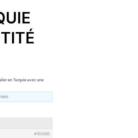
QUIE
TITÉ
aller en Turquie avec une
nran)
.
#150085