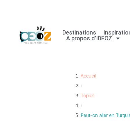
Aller
au
Destinations
Inspiratio
contenu
A propos d’IDEOZ
Accueil
/
Topics
/
Peut-on aller en Turqui