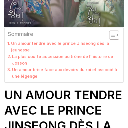
Sommaire
Un amour tendre avec le prince Jinseong dès la
jeunesse
La plus courte accession au trône de l’histoire de
Joseon
Un amour brisé face aux devoirs du roi et associé à
une légenge
UN AMOUR TENDRE
AVEC LE PRINCE
JINSEONG DÈS LA