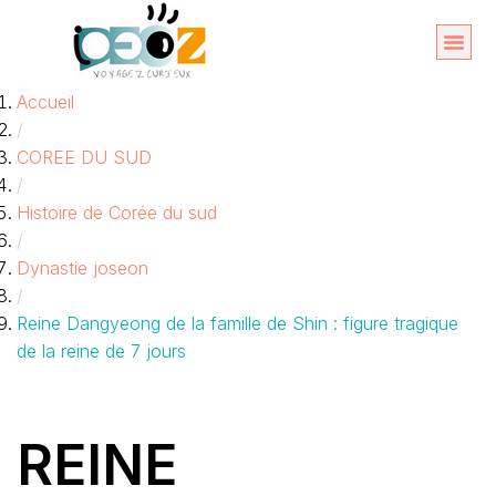
Aller
au
Organise
A propos 
Accueil
contenu
/
COREE DU SUD
/
Histoire de Corée du sud
/
Dynastie joseon
/
Reine Dangyeong de la famille de Shin : figure tragique
de la reine de 7 jours
REINE