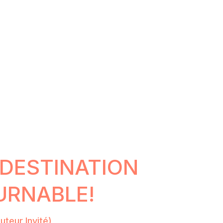
 DESTINATION
URNABLE!
teur Invité)