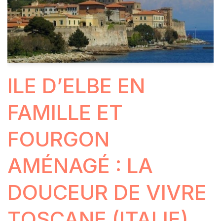
ILE D’ELBE EN
FAMILLE ET
FOURGON
AMÉNAGÉ : LA
DOUCEUR DE VIVRE
TOSCANE (ITALIE)