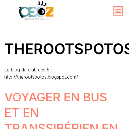
Aller
au
Organise
A propos 
contenu
THEROOTSPOTO
Le blog du club des 5 :
http://therootspotos.blogspot.com/
VOYAGER EN BUS
ET EN
TRANSSIBÉRIEN EN