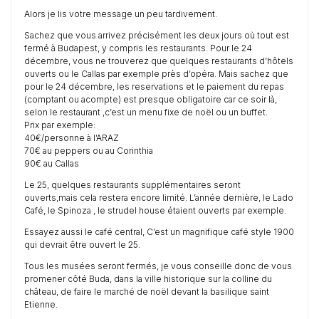
Alors je lis votre message un peu tardivement.
Sachez que vous arrivez précisément les deux jours où tout est
fermé à Budapest, y compris les restaurants. Pour le 24
décembre, vous ne trouverez que quelques restaurants d’hôtels
ouverts ou le Callas par exemple près d’opéra. Mais sachez que
pour le 24 décembre, les reservations et le paiement du repas
(comptant ou acompte) est presque obligatoire car ce soir là,
selon le restaurant ,c’est un menu fixe de noël ou un buffet.
Prix par exemple:
40€/personne à l’ARAZ
70€ au peppers ou au Corinthia
90€ au Callas
Le 25, quelques restaurants supplémentaires seront
ouverts,mais cela restera encore limité. L’année dernière, le Lado
Café, le Spinoza , le strudel house étaient ouverts par exemple.
Essayez aussi le café central, C’est un magnifique café style 1900
qui devrait être ouvert le 25.
Tous les musées seront fermés, je vous conseille donc de vous
promener côté Buda, dans la ville historique sur la colline du
château, de faire le marché de noël devant la basilique saint
Etienne.