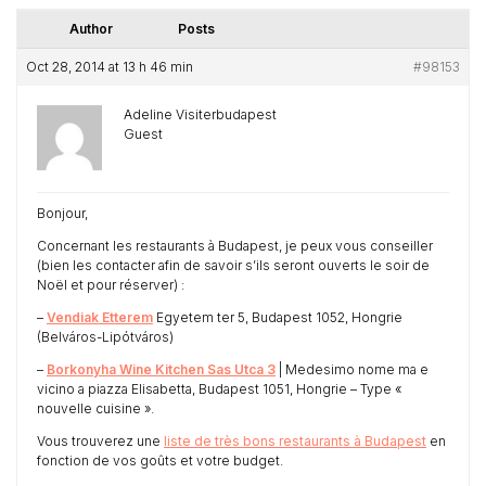
Author
Posts
Oct 28, 2014 at 13 h 46 min
#98153
Adeline Visiterbudapest
Guest
Bonjour,
Concernant les restaurants à Budapest, je peux vous conseiller
(bien les contacter afin de savoir s’ils seront ouverts le soir de
Noël et pour réserver) :
–
Vendiak Etterem
Egyetem ter 5, Budapest 1052, Hongrie
(Belváros-Lipótváros)
–
Borkonyha Wine Kitchen Sas Utca 3
| Medesimo nome ma e
vicino a piazza Elisabetta, Budapest 1051, Hongrie – Type «
nouvelle cuisine ».
Vous trouverez une
liste de très bons restaurants à Budapest
en
fonction de vos goûts et votre budget.