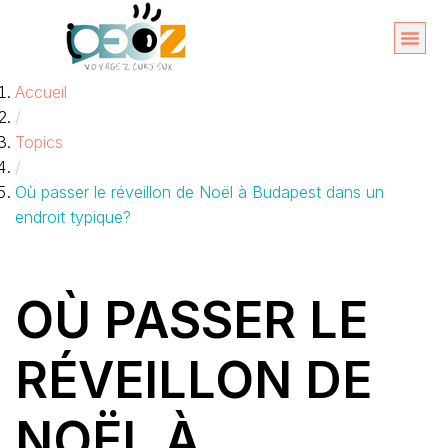
Aller
au
Organise
A propos 
Accueil
contenu
/
Topics
/
Où passer le réveillon de Noël à Budapest dans un
endroit typique?
OÙ PASSER LE
RÉVEILLON DE
NOËL À