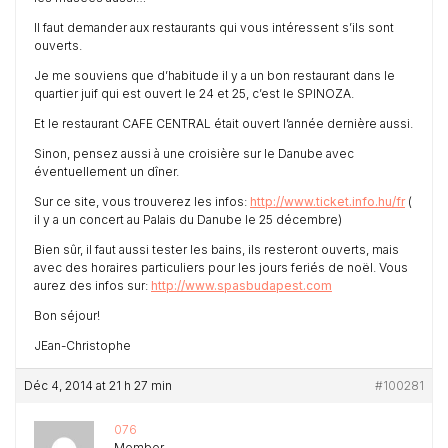
Il faut demander aux restaurants qui vous intéressent s’ils sont
ouverts.
Je me souviens que d’habitude il y a un bon restaurant dans le
quartier juif qui est ouvert le 24 et 25, c’est le SPINOZA.
Et le restaurant CAFE CENTRAL était ouvert l’année dernière aussi.
Sinon, pensez aussi à une croisière sur le Danube avec
éventuellement un dîner.
Sur ce site, vous trouverez les infos:
http://www.ticket.info.hu/fr
(
il y a un concert au Palais du Danube le 25 décembre)
Bien sûr, il faut aussi tester les bains, ils resteront ouverts, mais
avec des horaires particuliers pour les jours feriés de noël. Vous
aurez des infos sur:
http://www.spasbudapest.com
Bon séjour!
JEan-Christophe
Déc 4, 2014 at 21 h 27 min
#100281
076
Member