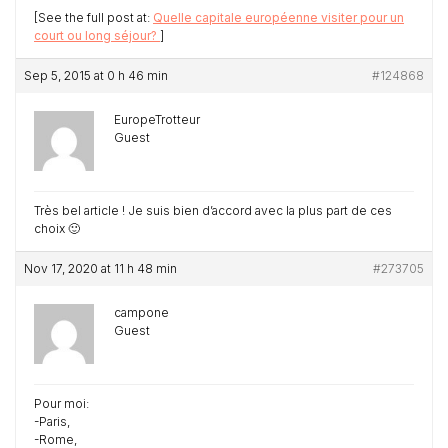
[See the full post at:
Quelle capitale européenne visiter pour un
court ou long séjour?
]
Sep 5, 2015 at 0 h 46 min
#124868
EuropeTrotteur
Guest
Très bel article ! Je suis bien d’accord avec la plus part de ces
choix 🙂
Nov 17, 2020 at 11 h 48 min
#273705
campone
Guest
Pour moi:
-Paris,
-Rome,