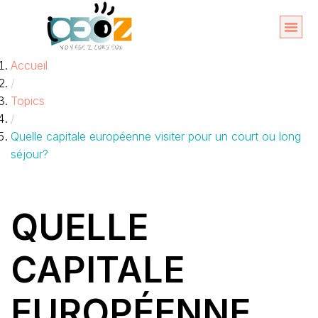
Aller
au
Organise
A propos 
Accueil
contenu
/
Topics
/
Quelle capitale européenne visiter pour un court ou long
séjour?
QUELLE
CAPITALE
EUROPÉENNE