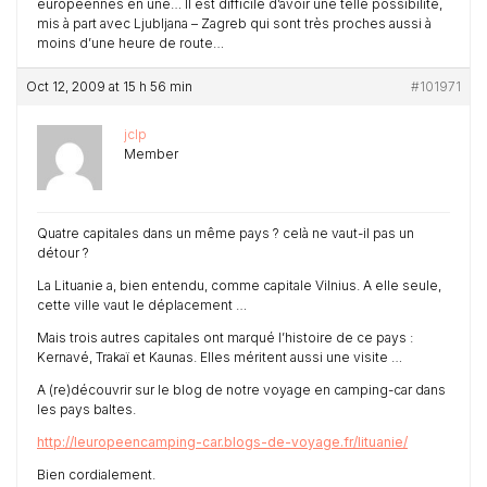
européennes en une… Il est difficile d’avoir une telle possibilité,
mis à part avec Ljubljana – Zagreb qui sont très proches aussi à
moins d’une heure de route…
Oct 12, 2009 at 15 h 56 min
#101971
jclp
Member
Quatre capitales dans un même pays ? celà ne vaut-il pas un
détour ?
La Lituanie a, bien entendu, comme capitale Vilnius. A elle seule,
cette ville vaut le déplacement …
Mais trois autres capitales ont marqué l’histoire de ce pays :
Kernavé, Trakaï et Kaunas. Elles méritent aussi une visite …
A (re)découvrir sur le blog de notre voyage en camping-car dans
les pays baltes.
http://leuropeencamping-car.blogs-de-voyage.fr/lituanie/
Bien cordialement.