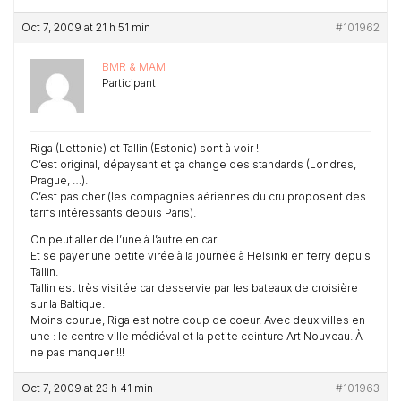
Oct 7, 2009 at 21 h 51 min
#101962
BMR & MAM
Participant
Riga (Lettonie) et Tallin (Estonie) sont à voir !
C’est original, dépaysant et ça change des standards (Londres,
Prague, …).
C’est pas cher (les compagnies aériennes du cru proposent des
tarifs intéressants depuis Paris).
On peut aller de l’une à l’autre en car.
Et se payer une petite virée à la journée à Helsinki en ferry depuis
Tallin.
Tallin est très visitée car desservie par les bateaux de croisière
sur la Baltique.
Moins courue, Riga est notre coup de coeur. Avec deux villes en
une : le centre ville médiéval et la petite ceinture Art Nouveau. À
ne pas manquer !!!
Oct 7, 2009 at 23 h 41 min
#101963