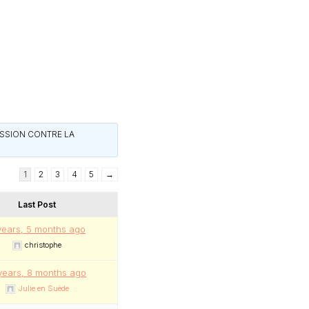
ESSION CONTRE LA
1
2
3
4
5
→
Last Post
years, 5 months ago
christophe
 years, 8 months ago
Julie en Suède