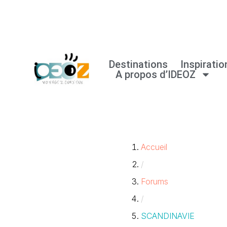
Aller
au
Destinations
Inspiratio
contenu
A propos d’IDEOZ
Accueil
/
Forums
/
SCANDINAVIE