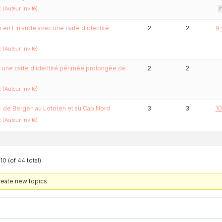
(Auteur invité)
er en Finlande avec une carte d'identité
2
2
9 
(Auteur invité)
ec une carte d’identité périmée prolongée de
2
2
(Auteur invité)
 de Bergen au Lofoten et au Cap Nord
3
3
10
(Auteur invité)
10 (of 44 total)
reate new topics.