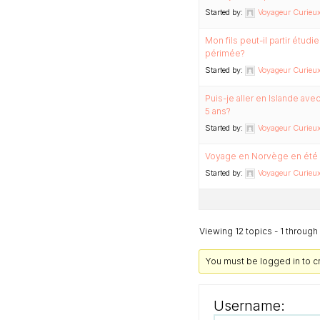
Started by:
Voyageur Curieux 
Mon fils peut-il partir étudi
périmée?
Started by:
Voyageur Curieux 
Puis-je aller en Islande av
5 ans?
Started by:
Voyageur Curieux 
Voyage en Norvège en été :
Started by:
Voyageur Curieux 
Viewing 12 topics - 1 through 
You must be logged in to c
Username: