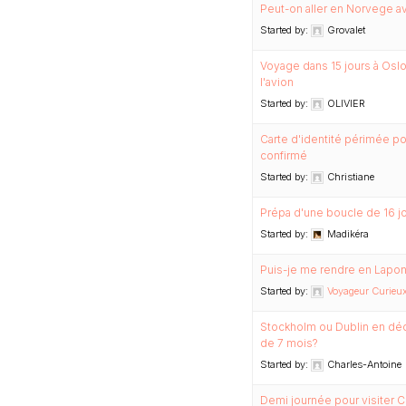
Peut-on aller en Norvege av
Started by:
Grovalet
Voyage dans 15 jours à Oslo
l'avion
Started by:
OLIVIER
Carte d'identité périmée po
confirmé
Started by:
Christiane
Prépa d'une boucle de 16 j
Started by:
Madikéra
Puis-je me rendre en Lapon
Started by:
Voyageur Curieux 
Stockholm ou Dublin en déc
de 7 mois?
Started by:
Charles-Antoine
Demi journée pour visiter C