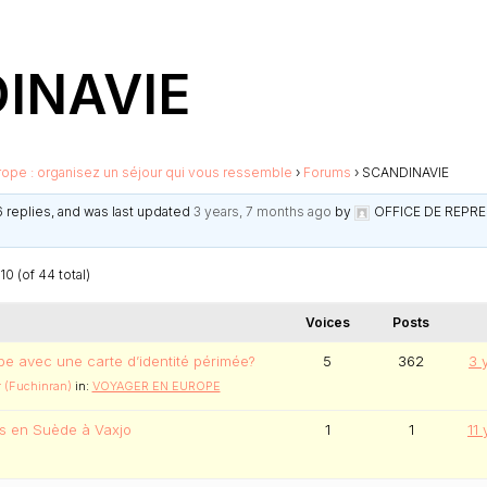
INAVIE
rope : organisez un séjour qui vous ressemble
›
Forums
›
SCANDINAVIE
6 replies, and was last updated
3 years, 7 months ago
by
OFFICE DE REPR
10 (of 44 total)
Voices
Posts
e avec une carte d’identité périmée?
5
362
3 
 (Fuchinran)
in:
VOYAGER EN EUROPE
us en Suède à Vaxjo
1
1
11