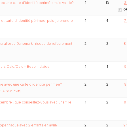
ec une carte d’identité périmée mais valide?
1
13
3
OF
 et carte d'identité périmée: puis-je prendre
1
4
7
ur aller au Danemark : risque de refoulement
2
2
8 
ours Oslo/Oslo – Besoin d'aide
1
1
9
ie avec une carte d'identité périmée?
2
2
9
(Auteur invité)
embre : que conseillez-vous avec une fille
1
2
9
openhague avec 2 enfants en avril?
2
2
9 