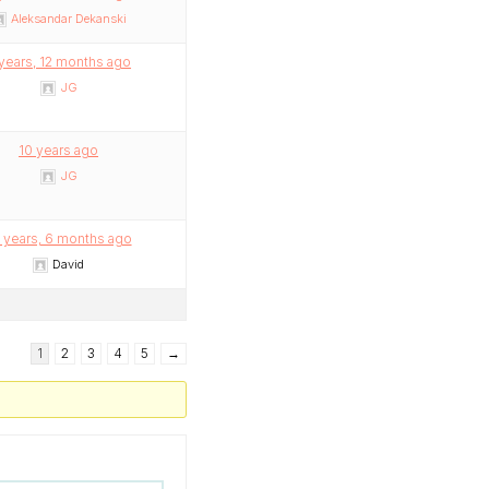
Aleksandar Dekanski
years, 12 months ago
JG
10 years ago
JG
 years, 6 months ago
David
1
2
3
4
5
→