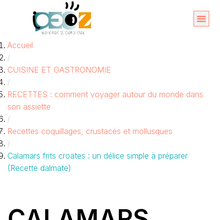
Aller
au
Organise
A propos 
Accueil
contenu
/
CUISINE ET GASTRONOMIE
/
RECETTES : comment voyager autour du monde dans
son assiette
/
Recettes coquillages, crustacés et mollusques
/
Calamars frits croates : un délice simple à préparer
(Recette dalmate)
CALAMARS