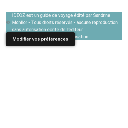
IDEOZ est un guide de voyage édité par Sandrine
Monllor - Tous droits réservés - aucune reproduction
sans autorisation écrite de l'éditeur
Voir les Conditions générales d'utilisation
Modifier vos préférences
Accueil
/
CUISINE ET GASTRONOMIE
/
RECETTES : comment voyager autour du monde dans son
assiette
/
Recettes coquillages, crustacés et mollusques
/
Calamars frits croates : un délice simple à préparer (Recette
dalmate)