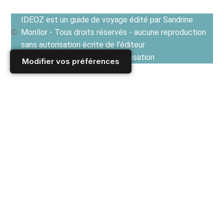
IDEOZ est un guide de voyage édité par Sandrine
Monllor - Tous droits réservés - aucune reproduction
sans autorisation écrite de l'éditeur
Voir les Conditions générales d'utilisation
Modifier vos préférences
Accueil
/
ESPAGNE
/
Villes et culture en Espagne
/
Barcelone : guide voyage pour organiser un séjour en
pratique
/
Que voir à Barcelone ?
/