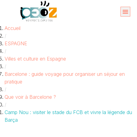
Aller
au
Organise
A propos 
Accueil
contenu
/
ESPAGNE
/
Villes et culture en Espagne
/
Barcelone : guide voyage pour organiser un séjour en
pratique
/
Que voir à Barcelone ?
/
Camp Nou : visiter le stade du FCB et vivre la légende du
Barça