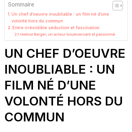
Sommaire
Un chef d’oeuvre inoubliable : un film né d’une
volonté hors du commun
Entre irrésistible séduction et fascination
Helmut Berger, un acteur bouleversant et passionné
UN CHEF D’OEUVRE
INOUBLIABLE : UN
FILM NÉ D’UNE
VOLONTÉ HORS DU
COMMUN