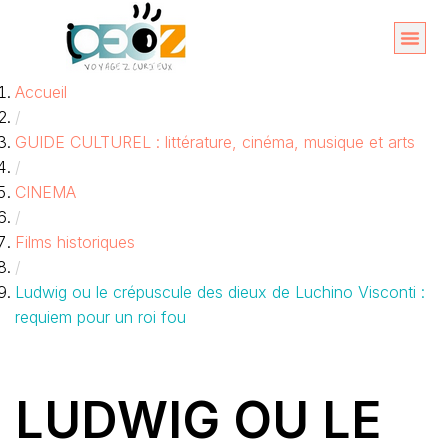
Aller
au
Organise
A propos 
Accueil
contenu
/
GUIDE CULTUREL : littérature, cinéma, musique et arts
/
CINEMA
/
Films historiques
/
Ludwig ou le crépuscule des dieux de Luchino Visconti :
requiem pour un roi fou
LUDWIG OU LE