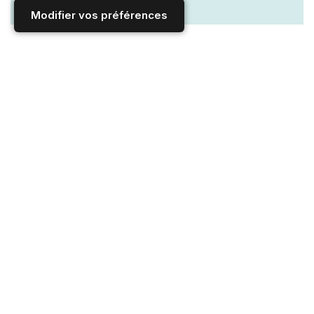
Modifier vos préférences
IDEOZ est un guide de voyage édité par Sandrine
Monllor - Tous droits réservés - aucune reproduction
sans autorisation écrite de l'éditeur
Voir les Conditions générales d'utilisation
Accueil
/
GUIDE CULTUREL : littérature, cinéma, musique et arts
/
CINEMA
/
Réalisateurs