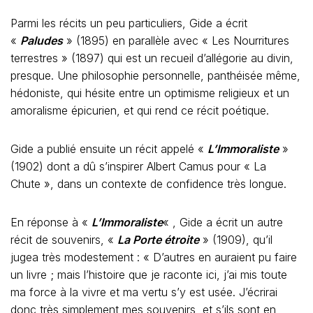
Parmi les récits un peu particuliers, Gide a écrit
«
Paludes
» (1895) en parallèle avec « Les Nourritures
terrestres » (1897) qui est un recueil d’allégorie au divin,
presque. Une philosophie personnelle, panthéisée même,
hédoniste, qui hésite entre un optimisme religieux et un
amoralisme épicurien, et qui rend ce récit poétique.
Gide a publié ensuite un récit appelé «
L’Immoraliste
»
(1902) dont a dû s’inspirer Albert Camus pour « La
Chute », dans un contexte de confidence très longue.
En réponse à «
L’Immoraliste
« , Gide a écrit un autre
récit de souvenirs, «
La Porte étroite
» (1909), qu’il
jugea très modestement : « D’autres en auraient pu faire
un livre ; mais l’histoire que je raconte ici, j’ai mis toute
ma force à la vivre et ma vertu s’y est usée. J’écrirai
donc très simplement mes souvenirs, et s’ils sont en