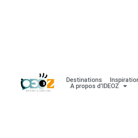
Aller
au
contenu
Destinations
Inspiratio
A propos d’IDEOZ