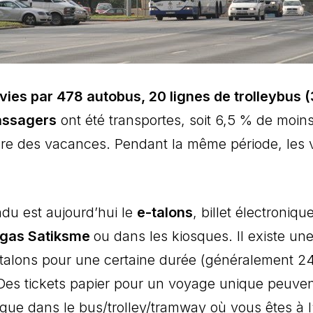
vies par 478 autobus, 20 lignes de trolleybus (
assagers
ont été transportes, soit 6,5 % de moin
ndre des vacances. Pendant la même période, les
du est aujourd’hui le
e-talons
, billet électroni
īgas Satiksme
ou dans les kiosques. Il existe une
-talons pour une certaine durée (généralement 24 
Des tickets papier pour un voyage unique peuven
que dans le bus/trolley/tramway où vous êtes à l’i