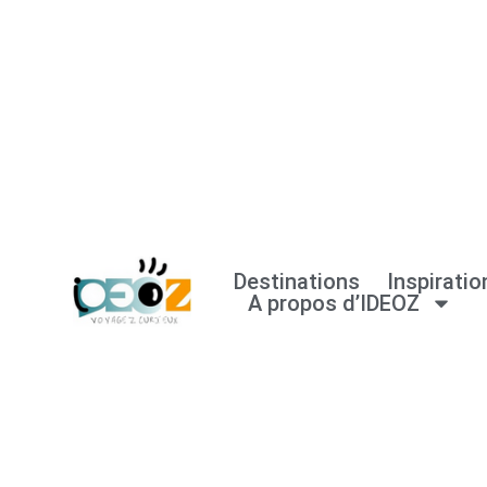
Aller
au
contenu
Destinations
Inspiratio
A propos d’IDEOZ