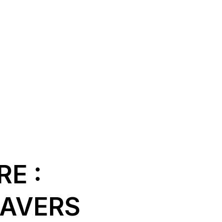
E :
RAVERS